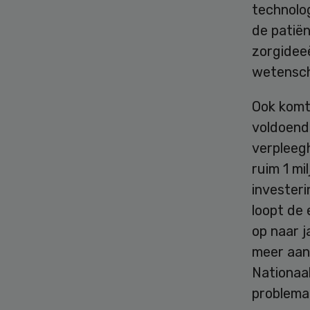
technolog
de patië
zorgidee
wetensch
Ook komt
voldoende
verpleeg
ruim 1 mi
investeri
loopt de
op naar j
meer aan
Nationaa
problema