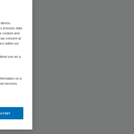
 device.
rs process data
me content and
raw consent at
ect within our
 about you as a
information on a
and services
Accept