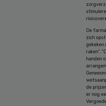
zorgverze
stimuler
risicover
De farma
zich ops
gekeken 
raken”. “
handen om
arrangem
Geneesmi
wetsaanp
de prijz
er nog e
Vergoedin