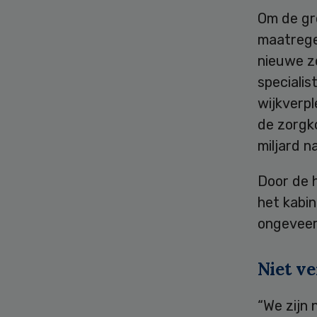
Om de gro
maatrege
nieuwe z
specialis
wijkverpl
de zorgk
miljard n
Door de 
het kabin
ongeveer 
Niet ve
“We zijn 