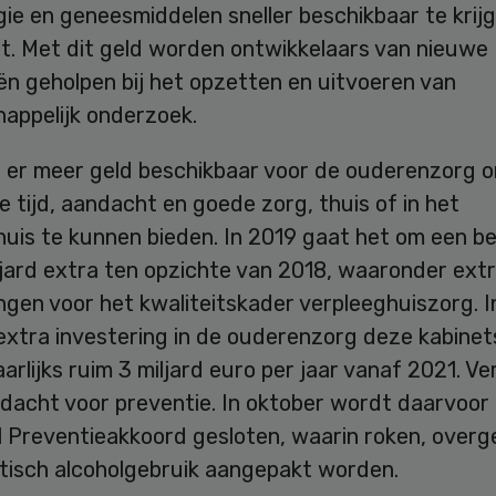
ie en geneesmiddelen sneller beschikbaar te krij
nt. Met dit geld worden ontwikkelaars van nieuwe
ën geholpen bij het opzetten en uitvoeren van
appelijk onderzoek.
 er meer geld beschikbaar voor de ouderenzorg 
 tijd, aandacht en goede zorg, thuis of in het
huis te kunnen bieden. In 2019 gaat het om een b
ljard extra ten opzichte van 2018, waaronder ext
ngen voor het kwaliteitskader verpleeghuiszorg. I
 extra investering in de ouderenzorg deze kabine
aarlijks ruim 3 miljard euro per jaar vanaf 2021. Ver
dacht voor preventie. In oktober wordt daarvoor
l Preventieakkoord gesloten, waarin roken, overg
tisch alcoholgebruik aangepakt worden.