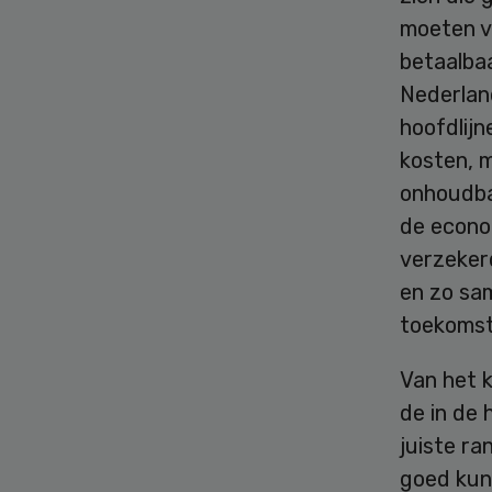
moeten v
betaalba
Nederlan
hoofdlij
kosten, 
onhoudbaa
de econo
verzeker
en zo sa
toekomst
Van het k
de in de
juiste ra
goed kun