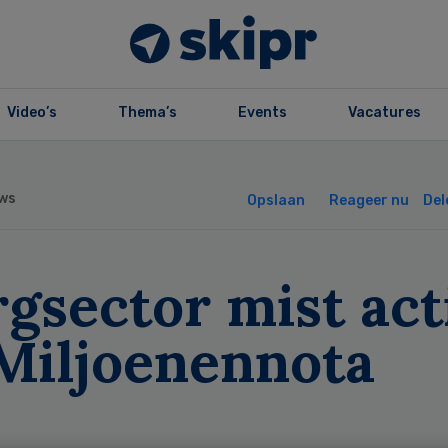
Video’s
Thema’s
Events
Vacatures
ws
Opslaan
Reageer nu
Del
gsector mist act
 Miljoenennota