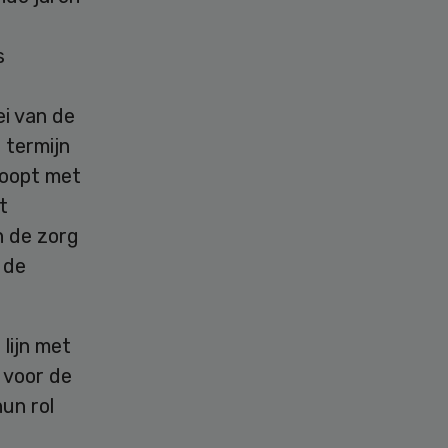
s
i van de
 termijn
loopt met
t
n de zorg
 de
lijn met
 voor de
un rol