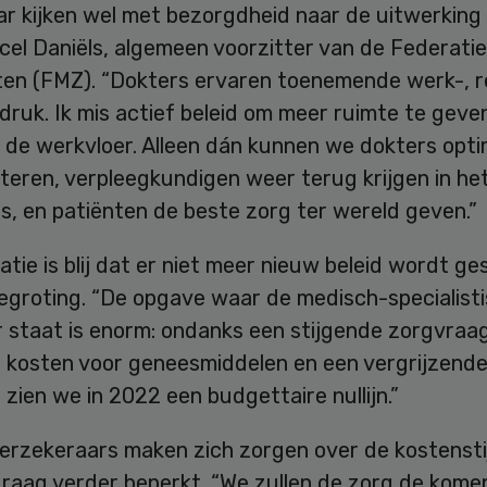
r kijken wel met bezorgdheid naar de uitwerking 
cel Daniëls, algemeen voorzitter van de Federati
sten (FMZ). “Dokters ervaren toenemende werk-, r
ruk. Ik mis actief beleid om meer ruimte te geve
 de werkvloer. Alleen dán kunnen we dokters opti
teren, verpleegkundigen weer terug krijgen in he
s, en patiënten de beste zorg ter wereld geven.”
tie is blij dat er niet meer nieuw beleid wordt ge
begroting. “De opgave waar de medisch-specialist
 staat is enorm: ondanks een stijgende zorgvraag
e kosten voor geneesmiddelen en een vergrijzend
 zien we in 2022 een budgettaire nullijn.”
erzekeraars maken zich zorgen over de kostensti
graag verder beperkt. “We zullen de zorg de kome