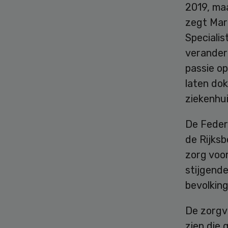
2019, maa
zegt Mar
Speciali
veranderd
passie op
laten dok
ziekenhui
De Federa
de Rijks
zorg voor
stijgend
bevolking
De zorgv
zien die 