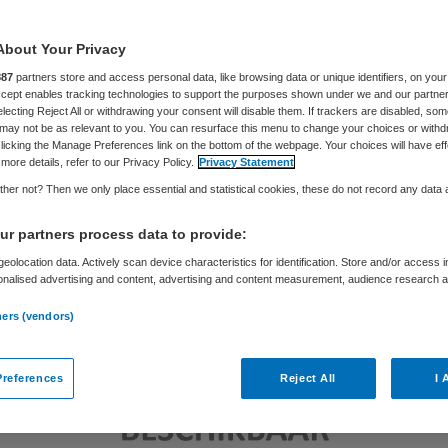
Samira Ahli
18 september 2018
,
14:47
187 keer gelezen
About Your Privacy
887
partners store and access personal data, like browsing data or unique identifiers, on your
Accept enables tracking technologies to support the purposes shown under we and our partne
electing Reject All or withdrawing your consent will disable them. If trackers are disabled, so
may not be as relevant to you. You can resurface this menu to change your choices or withd
licking the Manage Preferences link on the bottom of the webpage. Your choices will have eff
more details, refer to our Privacy Policy.
Privacy Statement
her not? Then we only place essential and statistical cookies, these do not record any data
r partners process data to provide:
eolocation data. Actively scan device characteristics for identification. Store and/or access 
onalised advertising and content, advertising and content measurement, audience research 
.
ners (vendors)
references
Reject All
I 