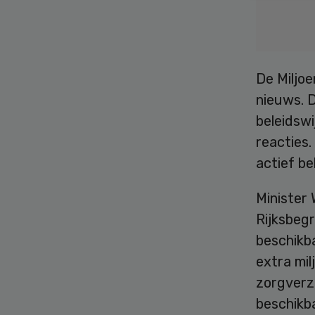
De Miljo
nieuws. D
beleidswi
reacties.
actief bel
Minister
Rijksbegr
beschikb
extra mi
zorgverze
beschikb