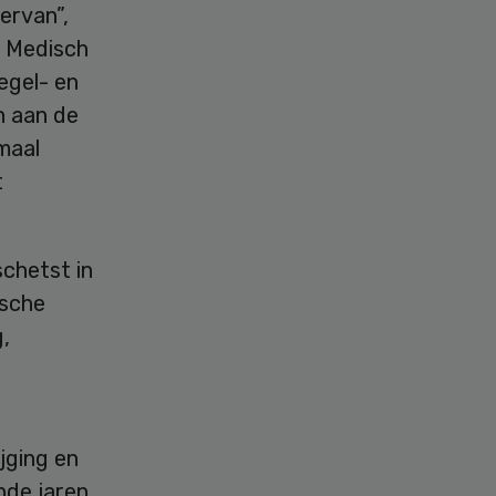
ervan”,
e Medisch
egel- en
n aan de
maal
t
schetst in
ische
,
e
jging en
nde jaren