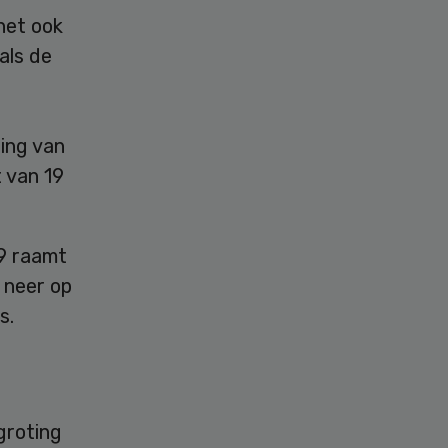
net ook
als de
ging van
 van 19
19 raamt
 neer op
s.
groting