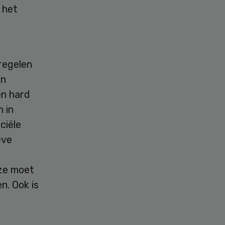
 het
regelen
en
en hard
n in
ciële
eve
eze moet
n. Ook is