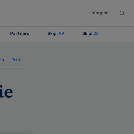
Searc
Inloggen
this
websit
Partners
Skipr
99
Skipr
22
Primary
Sidebar
en
Print
ie