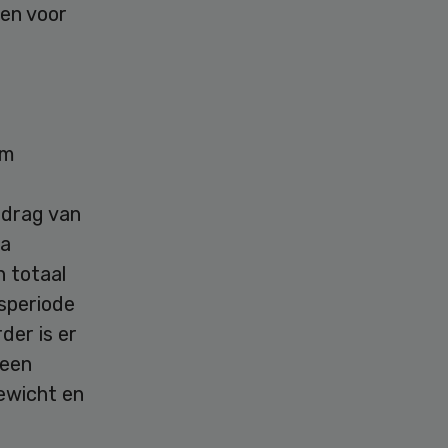
gen voor
om
edrag van
ra
n totaal
tsperiode
der is er
 een
ewicht en