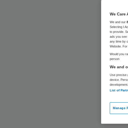
We Care 
We and our
Selecting I 
to provide. S
ads you see 
any time by c
Website. For 
Would you rat
person
We and ou
Use precise g
device. Pers
development
List of Part
Manage P