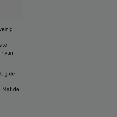
weinig
rste
en van
dag de
r. Met de