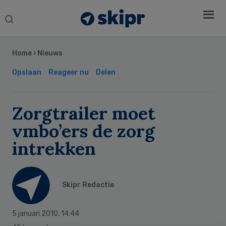
Search
this
Secondary
website
Sidebar
Home
›
Nieuws
Opslaan
Reageer nu
Delen
Zorgtrailer moet
vmbo’ers de zorg
intrekken
Skipr Redactie
5 januari 2010
,
14:44