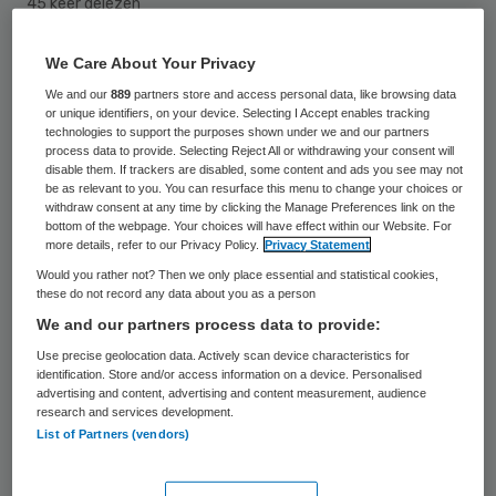
45 keer gelezen
We Care About Your Privacy
Het Florence Nightingale Instituut hoopt
We and our
889
partners store and access personal data, like browsing data
met een 3D-film vmbo’ers onder schooltijd
or unique identifiers, on your device. Selecting I Accept enables tracking
warm te maken voor een baan in een
technologies to support the purposes shown under we and our partners
process data to provide. Selecting Reject All or withdrawing your consent will
verpleeghuis of een
disable them. If trackers are disabled, some content and ads you see may not
be as relevant to you. You can resurface this menu to change your choices or
gehandicapteninstelling. Vanaf januari rijdt
withdraw consent at any time by clicking the Manage Preferences link on the
bottom of the webpage. Your choices will have effect within our Website. For
een grote vrachtwagen met bioscoop door
more details, refer to our Privacy Policy.
Privacy Statement
heel Nederland.
Would you rather not? Then we only place essential and statistical cookies,
these do not record any data about you as a person
We and our partners process data to provide:
Première
Use precise geolocation data. Actively scan device characteristics for
identification. Store and/or access information on a device. Personalised
De première was maandag bij het Maris
advertising and content, advertising and content measurement, audience
research and services development.
College in Den Haag, waar een meterslange
List of Partners (vendors)
witte limousine negen vmbo’ers afzette bij
de rode loper naar de zogenaamde