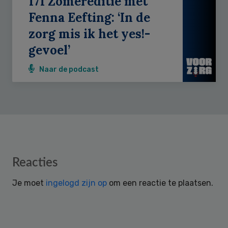
171 Zomereditie met
Fenna Eefting: ‘In de
zorg mis ik het yes!-
gevoel’
Naar de podcast
Reader
Reacties
Interactions
Je moet
ingelogd zijn op
om een reactie te plaatsen.