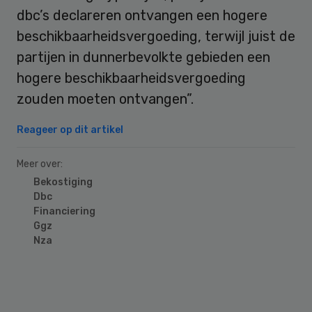
dbc’s declareren ontvangen een hogere
beschikbaarheidsvergoeding, terwijl juist de
partijen in dunnerbevolkte gebieden een
hogere beschikbaarheidsvergoeding
zouden moeten ontvangen”.
Reageer op dit artikel
Meer over:
Bekostiging
Dbc
Financiering
Ggz
Nza
Primary
Sidebar