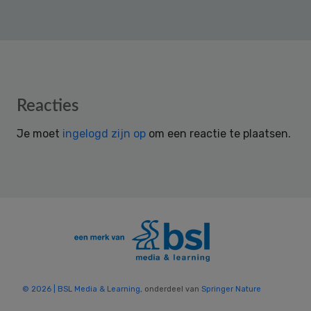
Reader
Reacties
Interactions
Je moet
ingelogd zijn op
om een reactie te plaatsen.
© 2026 | BSL Media & Learning
, onderdeel van
Springer Nature