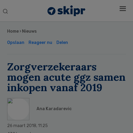
Search
this
Secondary
website
Sidebar
Home
›
Nieuws
Opslaan
Reageer nu
Delen
Zorgverzekeraars
mogen acute ggz samen
inkopen vanaf 2019
Ana Karadarevic
26 maart 2018
,
11:25