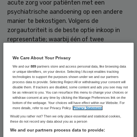
acute zorg voor patiënten met een
psychiatrische aandoening op een andere
manier te bekostigen. Volgens de
zorgautoriteit is de beste optie inkoop in
representatie; waarbij één of twee
zorgverzekeraars in een regio de acute
psychiatrische zorg samen inkopen.
We Care About Your Privacy
Blokhuis wil deze vorm van bekostiging
We and our
889
partners store and access personal data, like browsing data
or unique identifiers, on your device. Selecting I Accept enables tracking
mogelijk maken vanaf 2019.
technologies to support the purposes shown under we and our partners
process data to provide. Selecting Reject All or withdrawing your consent will
disable them. If trackers are disabled, some content and ads you see may not
De staatssecretaris schrijft in een
brief aan
be as relevant to you. You can resurface this menu to change your choices or
withdraw consent at any time by clicking the Manage Preferences link on the
de Tweede Kamer
: “Ik kan mij vinden in de
bottom of the webpage. Your choices will have effect within our Website. For
geadviseerde wijze van bekostiging omdat
more details, refer to our Privacy Policy.
Privacy Statement
Would you rather not? Then we only place essential and statistical cookies,
deze een goede en tijdige implementatie
these do not record any data about you as a person
van de generieke module ondersteunt en
We and our partners process data to provide:
daarnaast breed draagvlak geniet in het