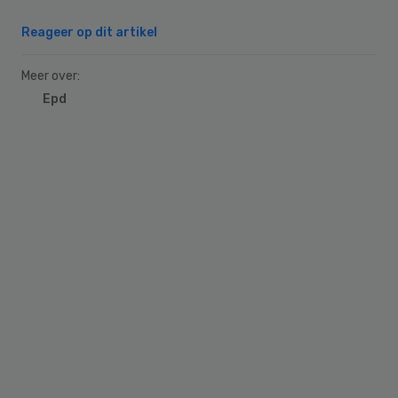
Reageer op dit artikel
Meer over:
Epd
Primary
Sidebar