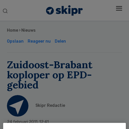
Search
this
Secondary
website
Sidebar
Home
›
Nieuws
Opslaan
Reageer nu
Delen
Zuidoost-Brabant
koploper op EPD-
gebied
Skipr Redactie
24 februari 2011
,
12:41