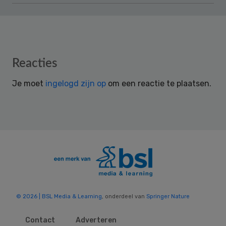
Reader
Reacties
Interactions
Je moet
ingelogd zijn op
om een reactie te plaatsen.
© 2026 | BSL Media & Learning
, onderdeel van
Springer Nature
Contact
Adverteren