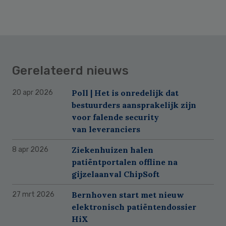
Gerelateerd nieuws
Poll | Het is onredelijk dat
20 apr 2026
bestuurders aansprakelijk zijn
voor falende security
van leveranciers
Ziekenhuizen halen
8 apr 2026
patiëntportalen offline na
gijzelaanval ChipSoft
Bernhoven start met nieuw
27 mrt 2026
elektronisch patiëntendossier
HiX