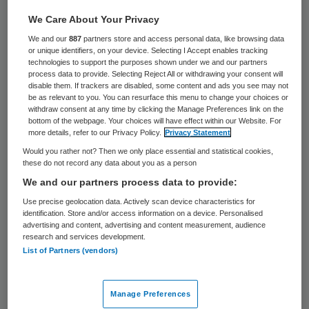
38 keer gelezen
We Care About Your Privacy
Huisartsen in de regio Zuidoost-Brabant
We and our
887
partners store and access personal data, like browsing data
or unique identifiers, on your device. Selecting I Accept enables tracking
mogen zich tot de koplopers van Nederland
technologies to support the purposes shown under we and our partners
process data to provide. Selecting Reject All or withdrawing your consent will
rekenen met betrekking tot het landelijke
disable them. If trackers are disabled, some content and ads you see may not
be as relevant to you. You can resurface this menu to change your choices or
elektronisch patiëntendossier (EPD). In de
withdraw consent at any time by clicking the Manage Preferences link on the
bottom of the webpage. Your choices will have effect within our Website. For
loop van dit jaar is waarschijnlijk negentig
more details, refer to our Privacy Policy.
Privacy Statement
procent van de huisartsen in deze regio
Would you rather not? Then we only place essential and statistical cookies,
aangesloten op landelijk informatiesysteem
these do not record any data about you as a person
We and our partners process data to provide:
LSP. Dat meldt het Eindhovens Dagblad.
Use precise geolocation data. Actively scan device characteristics for
identification. Store and/or access information on a device. Personalised
advertising and content, advertising and content measurement, audience
Overgang naar landelijk EPD
research and services development.
List of Partners (vendors)
Dit is een aanzienlijk hoger percentage dan
in andere delen van het land. Ook de
Manage Preferences
regionale apothekers zijn technisch gezien