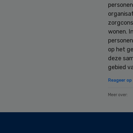
personen
organisat
zorgconsu
wonen. In
personen
op het ge
deze sam
gebied va
Reageer op d
Meer over:
Secondary
Sidebar