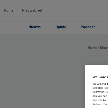
Home
Nieuwsbrief
Nieuws
Opinie
Podcast
Home
›
Nieu
Zu
We Care 
zor
We and our
Selecting I 
to provide. S
ads you see 
any time by c
Website. For 