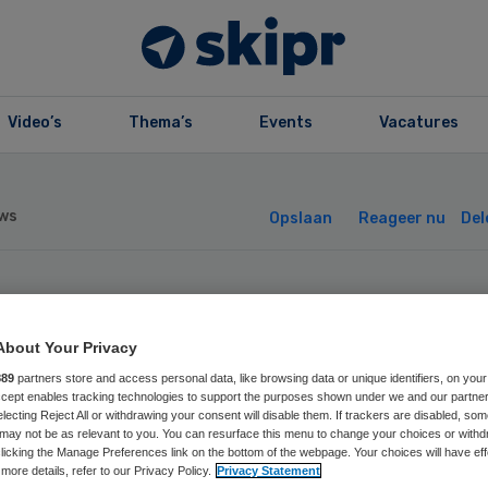
Video’s
Thema’s
Events
Vacatures
ws
Opslaan
Reageer nu
Del
idZorg stoot
About Your Privacy
gcentrale af
889
partners store and access personal data, like browsing data or unique identifiers, on your
Accept enables tracking technologies to support the purposes shown under we and our partne
electing Reject All or withdrawing your consent will disable them. If trackers are disabled, so
may not be as relevant to you. You can resurface this menu to change your choices or withd
licking the Manage Preferences link on the bottom of the webpage. Your choices will have eff
more details, refer to our Privacy Policy.
Privacy Statement