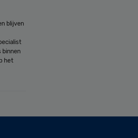
n blijven
ecialist
s binnen
p het