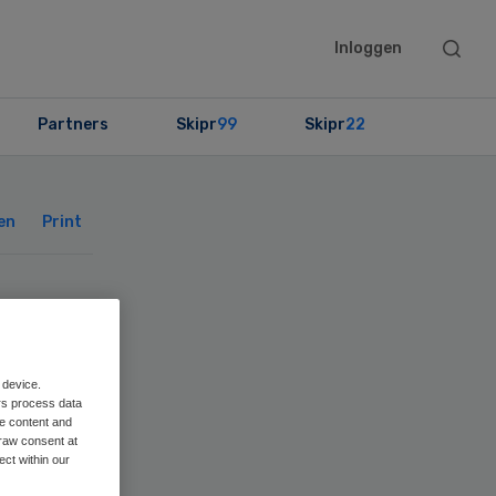
Searc
Inloggen
this
websit
Partners
Skipr
99
Skipr
22
Primary
Sidebar
en
Print
 device.
rs process data
me content and
raw consent at
ect within our