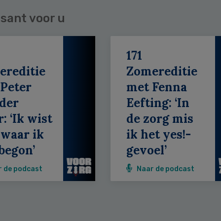
sant voor u
171
ereditie
Zomereditie
Peter
met Fenna
der
Eefting: ‘In
: ‘Ik wist
de zorg mis
 waar ik
ik het yes!-
begon’
gevoel’
r de podcast
Naar de podcast