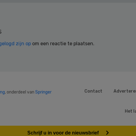
s
gelogd zijn op
om een reactie te plaatsen.
Contact
Advertere
ing
, onderdeel van
Springer
Het l
Schrijf u in voor de nieuwsbrief