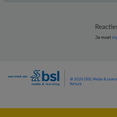
Reader
Reactie
Interactions
Je moet
in
© 2026 | BSL Media & Learn
Nature