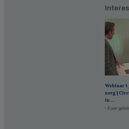
Interes
Webinar 1 
zorg | Cir
in ...
· 2 jaar gele