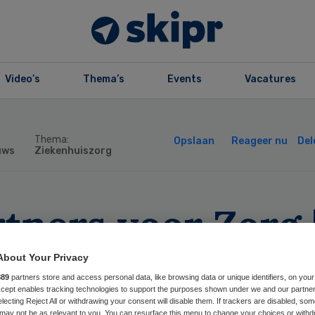
Video’s
Thema’s
Events
Vacatures
Thema:
Opslaan
Reageer nu
Del
uws
Ziekenhuiszorg
tners voor Zorg 
reldwijde hotspo
About Your Privacy
889
partners store and access personal data, like browsing data or unique identifiers, on your
r nucleaire
Accept enables tracking technologies to support the purposes shown under we and our partne
electing Reject All or withdrawing your consent will disable them. If trackers are disabled, so
may not be as relevant to you. You can resurface this menu to change your choices or withd