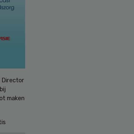
 Director
bij
pot maken
is