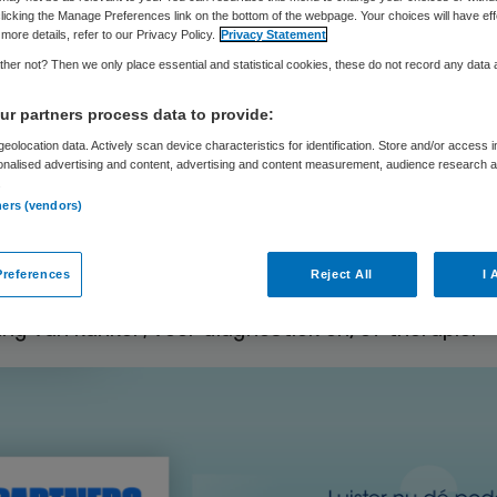
neeskunde
licking the Manage Preferences link on the bottom of the webpage. Your choices will have eff
more details, refer to our Privacy Policy.
Privacy Statement
her not? Then we only place essential and statistical cookies, these do not record any data
r partners process data to provide:
Novartis
26 april 2024
,
13:24
299 keer gelezen
eolocation data. Actively scan device characteristics for identification. Store and/or access 
onalised advertising and content, advertising and content measurement, audience research 
.
ners (vendors)
n we van Nederland de wereldwijde hotspot van 
nde? Kom erachter hoe radioactieve geneesmidd
references
Reject All
I 
 isotopen toegepast zouden kunnen worden bij d
ng van kanker; voor diagnostiek en/of therapie.