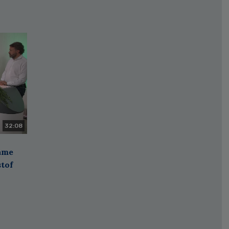
32:08
zame
stof