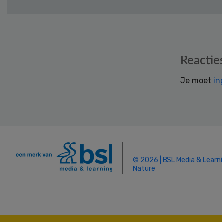
Reader
Reactie
Interactions
Je moet
in
© 2026 | BSL Media & Learn
Nature