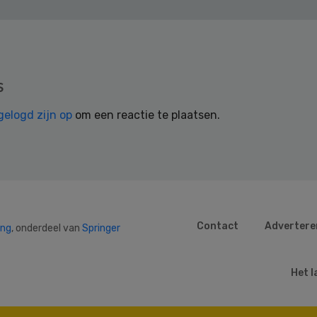
s
gelogd zijn op
om een reactie te plaatsen.
Contact
Advertere
ing
, onderdeel van
Springer
Het l