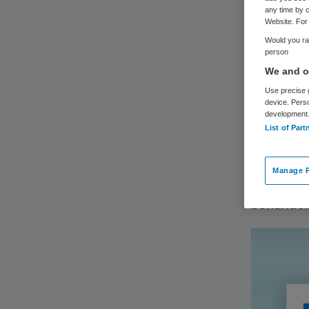
ge
any time by c
Website. For 
Would you rat
person
We and ou
Use precise g
device. Pers
development
List of Part
Hoe make
geneesku
Manage P
medische
behandeli