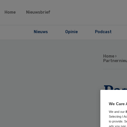
Home
Nieuwsbrief
Nieuws
Opinie
Podcast
Home
›
Partnernie
Par
We
We Care 
We and our
voo
Selecting I 
to provide. S
ads you see 