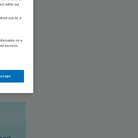
ect within our
 about you as a
information on a
and services
nucleaire
elen en
Accept
e