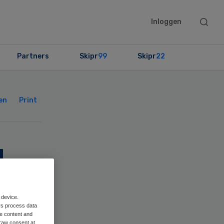
Searc
Inloggen
this
websit
Partners
Skipr
99
Skipr
22
Primary
Sidebar
en
Print
|
t
 device.
rs process data
me content and
raw consent at