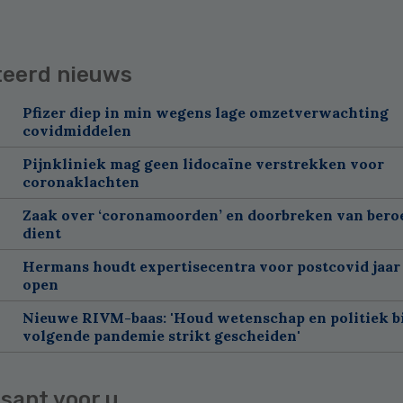
teerd nieuws
Pfizer diep in min wegens lage omzetverwachting
covidmiddelen
Pijnkliniek mag geen lidocaïne verstrekken voor
coronaklachten
Zaak over ‘coronamoorden’ en doorbreken van ber
dient
Hermans houdt expertisecentra voor postcovid jaar
open
Nieuwe RIVM-baas: 'Houd wetenschap en politiek bi
volgende pandemie strikt gescheiden'
sant voor u