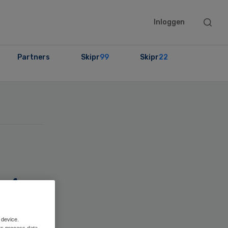
Searc
Inloggen
this
websit
Partners
Skipr
99
Skipr
22
age
 device.