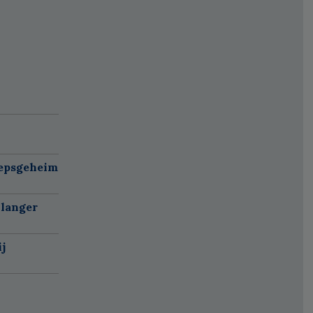
oepsgeheim
 langer
j