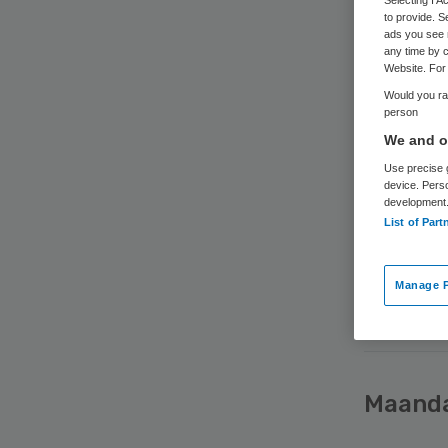
Selecting I 
to provide. S
ads you see 
De Amerika
any time by c
Website. For 
aan zijn co
Would you rat
Lees meer
person
We and ou
Use precise g
device. Pers
development
List of Part
Donde
Manage P
Pijnklini
Maand