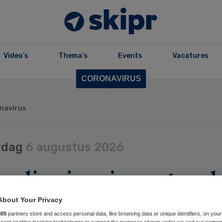
Video’s
Thema’s
Events
Vacatures
CORONAVIRUS
onavirus
rdag
6 augustus 2026
er diep in min wegens l
etverwachting
About Your Privacy
idmiddelen
889
partners store and access personal data, like browsing data or unique identifiers, on your