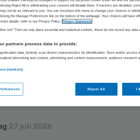
Accept enables tracking technologies to support the purposes shown under we and our partne
electing Reject All or withdrawing your consent will disable them. If trackers are disabled, so
may not be as relevant to you. You can resurface this menu to change your choices or withd
anse farmaceut Pfizer, die in de afgelopen jaren miljarden
licking the Manage Preferences link on the bottom of the webpage. Your choices will have eff
more details, refer to our Privacy Policy.
Privacy Statement
ronamiddelen, ziet de financiële resultaten nu verslechtere
her not? Then we only place essential and statistical cookies, these do not record any data
r partners process data to provide:
eolocation data. Actively scan device characteristics for identification. Store and/or access 
onalised advertising and content, advertising and content measurement, audience research 
.
ners (vendors)
rdag
30 juli 2026
references
Reject All
I 
ek mag geen lidocaïne verstrekken voor coronaklachte
ag
27 juli 2026