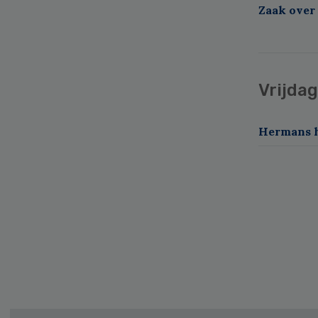
Zaak over
Vrijda
Hermans h