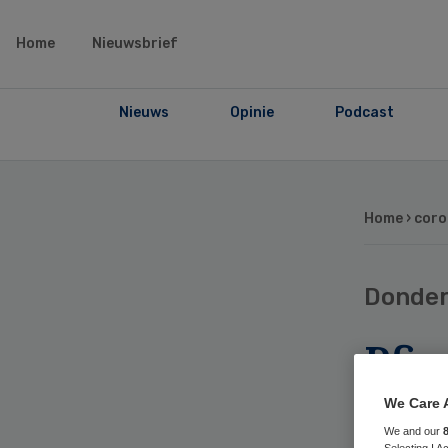
Home
Nieuwsbrief
Nieuws
Opinie
Podcast
Home
› cor
Donde
Pfiz
omz
We Care 
cov
We and our