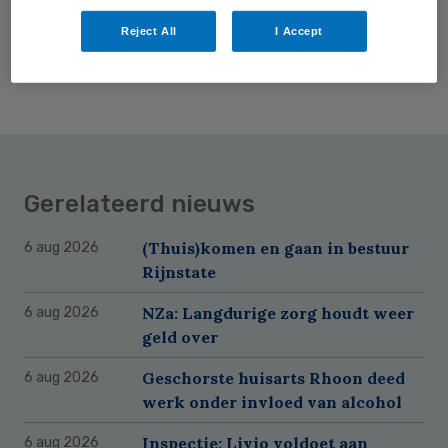
Reject All
I Accept
Gerelateerd nieuws
(Thuis)komen en gaan in bestuur
6 aug 2026
Rijnstate
NZa: Langdurige zorg houdt weer
6 aug 2026
geld over
Geschorste huisarts Rhoon deed
6 aug 2026
werk onder invloed van alcohol
Inspectie: Livio voldoet aan
6 aug 2026