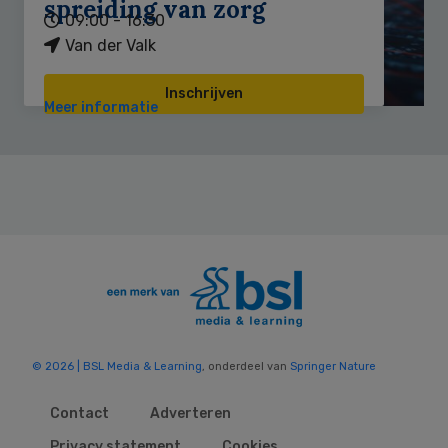
spreiding van zorg
09:00 - 16:30
Van der Valk
Inschrijven
Meer informatie
© 2026 | BSL Media & Learning
, onderdeel van
Springer Nature
Contact
Adverteren
Privacy statement
Cookies