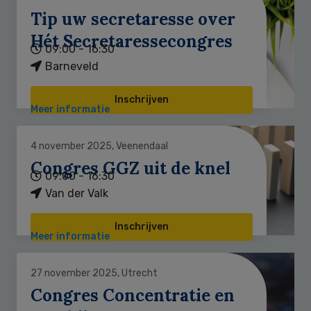
Tip uw secretaresse over
Hét Secretaressecongres
09:00 - 16:30
Barneveld
Inschrijven
Meer informatie
4 november 2025, Veenendaal
Congres GGZ uit de knel
09:00 - 16:30
Van der Valk
Inschrijven
Meer informatie
27 november 2025, Utrecht
Congres Concentratie en