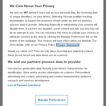
We Care About Your Privacy
We and our
887
partners store and access personal data, like browsing data
or unique identifiers, on your device. Selecting I Accept enables tracking
technologies to support the purposes shown under we and our partners
Vrijdag
5 april 2019
process data to provide. Selecting Reject All or withdrawing your consent will
disable them. If trackers are disabled, some content and ads you see may not
be as relevant to you. You can resurface this menu to change your choices or
withdraw consent at any time by clicking the Manage Preferences link on the
Snellere verantwoording zorguitgaven ‘niet
bottom of the webpage. Your choices will have effect within our Website. For
haalbaar’
more details, refer to our Privacy Policy.
Privacy Statement
Would you rather not? Then we only place essential and statistical cookies,
these do not record any data about you as a person
We and our partners process data to provide:
Use precise geolocation data. Actively scan device characteristics for
Maandag
9 april 2018
identification. Store and/or access information on a device. Personalised
advertising and content, advertising and content measurement, audience
research and services development.
Taskforce: integrale zorg drukt kosten
List of Partners (vendors)
Manage Preferences
Vorige
Volgende