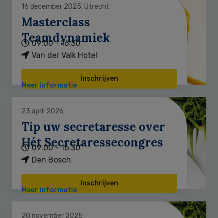
16 december 2025, Utrecht
Masterclass
Teamdynamiek
09:00 - 16:30
Van der Valk Hotel
Inschrijven
Meer informatie
23 april 2026
Tip uw secretaresse over
Hét Secretaressecongres
09:00 - 16:30
Den Bosch
Inschrijven
Meer informatie
20 november 2025