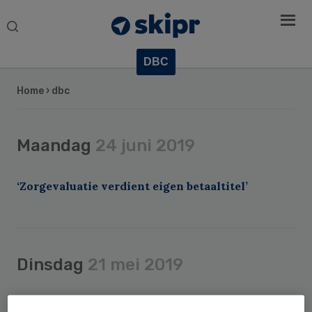
Search
this
website
DBC
Home
› dbc
Maandag
24 juni 2019
‘Zorgevaluatie verdient eigen betaaltitel’
Dinsdag
21 mei 2019
Veld onderschrijft nieuwe bekostiging ggz