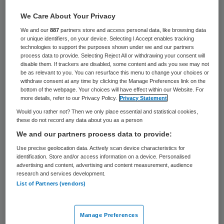
We Care About Your Privacy
We and our
887
partners store and access personal data, like browsing data
or unique identifiers, on your device. Selecting I Accept enables tracking
technologies to support the purposes shown under we and our partners
process data to provide. Selecting Reject All or withdrawing your consent will
disable them. If trackers are disabled, some content and ads you see may not
be as relevant to you. You can resurface this menu to change your choices or
withdraw consent at any time by clicking the Manage Preferences link on the
Foto: Lasse Kristensen/Panthermedia
bottom of the webpage. Your choices will have effect within our Website. For
more details, refer to our Privacy Policy.
Privacy Statement
“Het viel al eerder op dat in de zorgsector
Would you rather not? Then we only place essential and statistical cookies,
these do not record any data about you as a person
een bepaalde mate van urgentie ontbreekt”,
We and our partners process data to provide:
schrijven de opstellers van het
Grant
Use precise geolocation data. Actively scan device characteristics for
Thornton commissarissen
identification. Store and/or access information on a device. Personalised
advertising and content, advertising and content measurement, audience
benchmarkonderzoek
. “Drie jaar geleden
research and services development.
List of Partners (vendors)
zagen we al dat duurzaamheid bij de
zorgsector, in tegenstelling tot bijna alle
Manage Preferences
andere sectoren, niet jaarlijks op de agenda