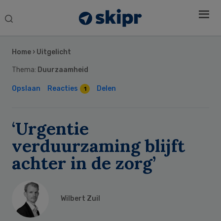
Search
this
Secondary
website
Sidebar
Home
›
Uitgelicht
Thema:
Duurzaamheid
Opslaan
Reacties
Delen
1
‘Urgentie
verduurzaming blijft
achter in de zorg’
Wilbert Zuil