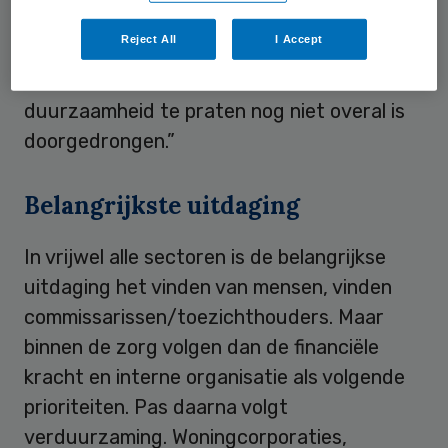
van de raad van commissarissen (rvc)
Reject All
I Accept
stond. Het lijkt erop dat in drie jaar de
noodzaak om ook aan de rvc-tafel over
duurzaamheid te praten nog niet overal is
doorgedrongen.”
Belangrijkste uitdaging
In vrijwel alle sectoren is de belangrijkse
uitdaging het vinden van mensen, vinden
commissarissen/toezichthouders. Maar
binnen de zorg volgen dan de financiële
kracht en interne organisatie als volgende
prioriteiten. Pas daarna volgt
verduurzaming. Woningcorporaties,