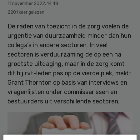
11 november 2022
,
14:48
2201 keer gelezen
De raden van toezicht in de zorg voelen de
urgentie van duurzaamheid minder dan hun
collega’s in andere sectoren. In veel
sectoren is verduurzaming de op een na
grootste uitdaging, maar in de zorg komt
dit bij rvt-leden pas op de vierde plek, meldt
Grant Thornton op basis van interviews en
vragenlijsten onder commissarissen en
bestuurders uit verschillende sectoren.