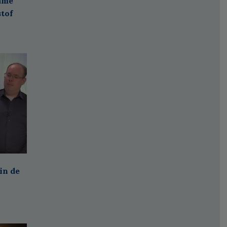
zame
stof
in de