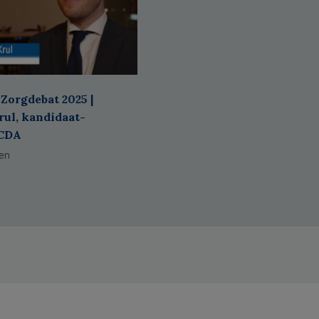
Zorgdebat 2025 |
ul, kandidaat-
 CDA
den