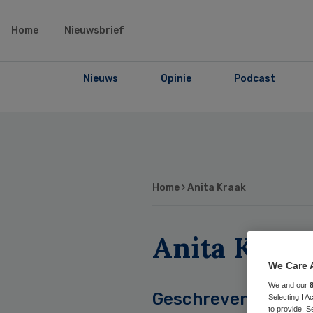
Home
Nieuwsbrief
Nieuws
Opinie
Podcast
Home
› Anita Kraak
Anita Kraak
We Care 
We and our
Geschreven
Selecting I 
to provide. S