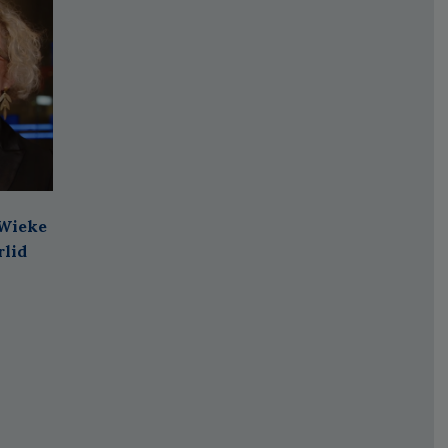
 Wieke
rlid