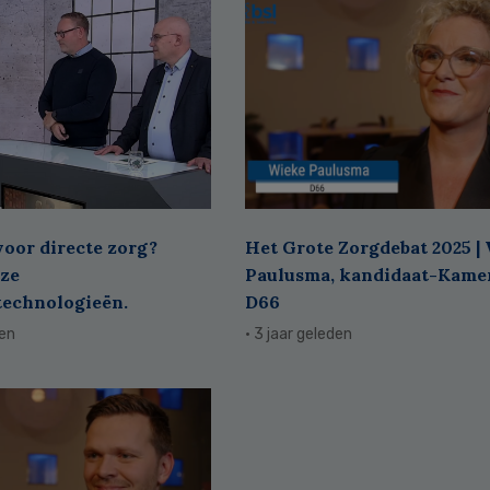
voor directe zorg?
Het Grote Zorgdebat 2025 |
ze
Paulusma, kandidaat-Kame
technologieën.
D66
den
· 3 jaar geleden