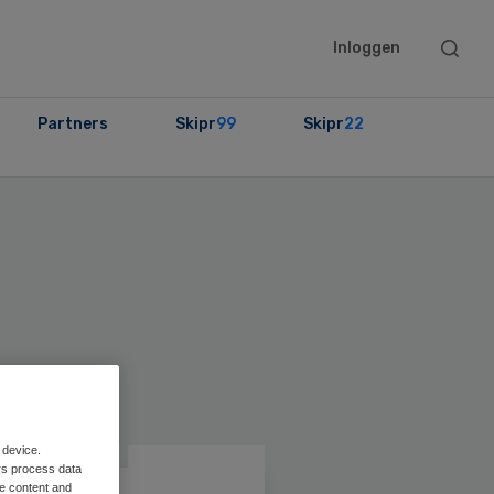
Searc
Inloggen
this
websit
Partners
Skipr
99
Skipr
22
ary
bar
 device.
rs process data
me content and