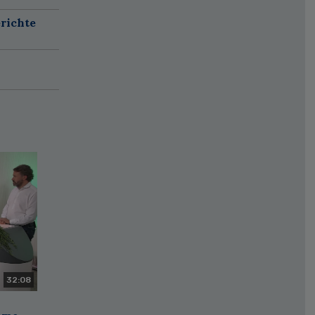
richte
32:08