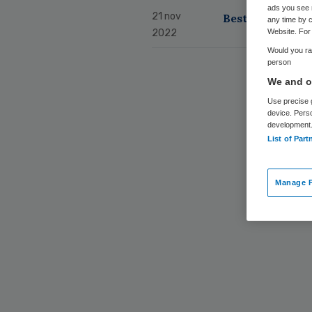
ads you see 
21 nov
Bestuurders me
any time by c
2022
Website. For 
Would you rat
person
We and ou
Use precise g
device. Pers
development
List of Part
Manage P