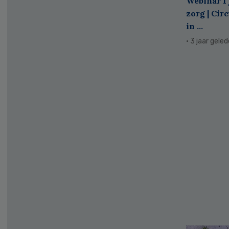
Webinar 1 
zorg | Cir
in ...
· 3 jaar gele