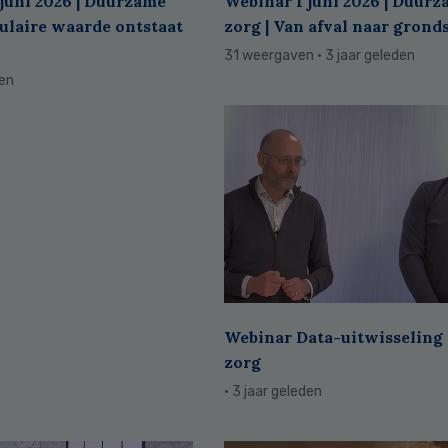
juni 2026 | Duurzame
Webinar 1 juni 2026 | Duur
culaire waarde ontstaat
zorg | Van afval naar grond
31 weergaven
· 3 jaar geleden
den
Webinar Data-uitwisseling 
zorg
· 3 jaar geleden