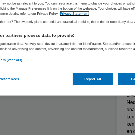
may not be as relevant to you. You can resurface this menu to change your choices or withd
t uithoudingsvermogen gezocht
OPINIE
Co
licking the Manage Preferences link on the bottom of the webpage. Your choices will have eff
more details, refer to our Privacy Policy.
Privacy Statement
her not? Then we only place essential and statistical cookies, these do not record any data
Ani
en 
r partners process data to provide:
Publ
div
eolocation data. Actively scan device characteristics for identification. Store and/or access 
onalised advertising and content, advertising and content measurement, audience research 
gez
.
dom
ners (vendors)
zow
int
references
Reject All
I 
ver
het
erva
Ned
ona
ken
ken
en 