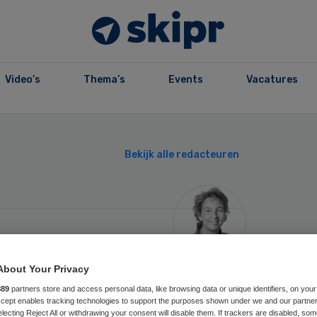
Video’s
Thema’s
Events
Vacatures
Prim
Bekijk alle redacteuren
Side
About Your Privacy
889
partners store and access personal data, like browsing data or unique identifiers, on your
Accept enables tracking technologies to support the purposes shown under we and our partne
electing Reject All or withdrawing your consent will disable them. If trackers are disabled, so