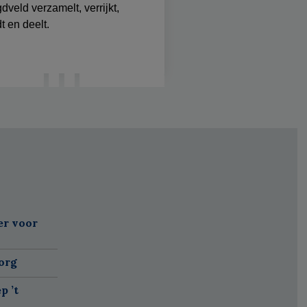
dveld verzamelt, verrijkt,
t en deelt.
er voor
org
p ’t