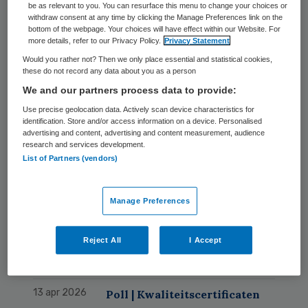
be as relevant to you. You can resurface this menu to change your choices or
withdraw consent at any time by clicking the Manage Preferences link on the
bottom of the webpage. Your choices will have effect within our Website. For
more details, refer to our Privacy Policy.
Privacy Statement
Geschreven
Would you rather not? Then we only place essential and statistical cookies,
these do not record any data about you as a person
24 jul 2026
Wissels van de week |
We and our partners process data to provide:
Bestuurswisselingen bij Isala,
Use precise geolocation data. Actively scan device characteristics for
Altrecht en Anton Constandse
identification. Store and/or access information on a device. Personalised
advertising and content, advertising and content measurement, audience
22 jun 2026
Poll | Het wordt hoog tijd dat
research and services development.
List of Partners (vendors)
de ggz naar het Malieveld
trekt
Manage Preferences
20 apr 2026
Poll | Het is onredelijk dat
bestuurders aansprakelijk
Reject All
I Accept
zijn voor falende security
van leveranciers
13 apr 2026
Poll | Kwaliteitscertificaten