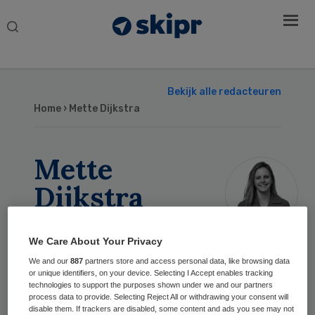
Search
this
website
Bekijk alle redacteuren
Home
› Mette Dijkstra
Mette
Dijkstra
Eindredacteur
We Care About Your Privacy
We and our
887
partners store and access personal data, like browsing data
Eindredacteur Zorgvisie, Skipr en
or unique identifiers, on your device. Selecting I Accept enables tracking
Qruxx
technologies to support the purposes shown under we and our partners
process data to provide. Selecting Reject All or withdrawing your consent will
disable them. If trackers are disabled, some content and ads you see may not