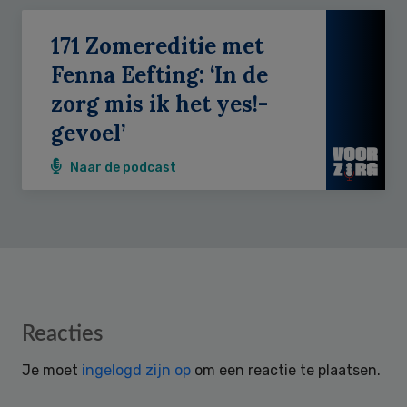
171 Zomereditie met
Fenna Eefting: ‘In de
zorg mis ik het yes!-
gevoel’
Naar de podcast
Reader
Reacties
Interactions
Je moet
ingelogd zijn op
om een reactie te plaatsen.