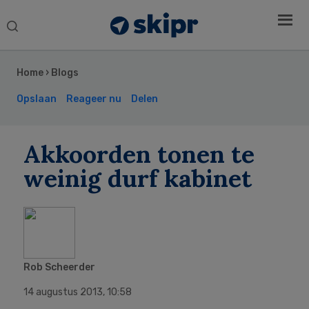
Search
this
Secondary
website
Sidebar
Home
›
Blogs
Opslaan
Reageer nu
Delen
Akkoorden tonen te
weinig durf kabinet
Rob Scheerder
14 augustus 2013
,
10:58