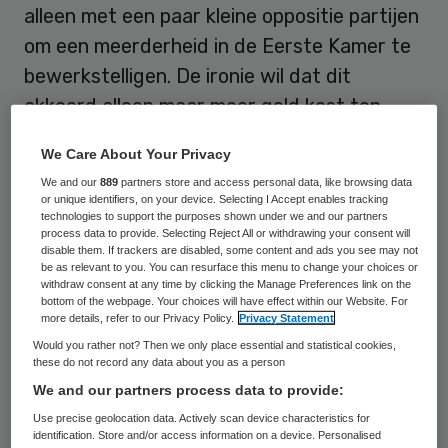
alleen met een paar kleine oppositie partijen
om een meerderheid in de Eerste Kamer te
bewerkstelligen. De ironie wil dat dit
akkoord alleen maar meer geld kost ten
opzichte van het regeerakkoord. Zo kan
We Care About Your Privacy
iedereen wel een compromis sluiten.
We and our
889
partners store and access personal data, like browsing data
or unique identifiers, on your device. Selecting I Accept enables tracking
Vervolgens heeft het kabinet een Sociaal
technologies to support the purposes shown under we and our partners
process data to provide. Selecting Reject All or withdrawing your consent will
Akkoord gesloten. Dit keer wel met sociale
disable them. If trackers are disabled, some content and ads you see may not
be as relevant to you. You can resurface this menu to change your choices or
partners uit de polder. Dat akkoord moet de
withdraw consent at any time by clicking the Manage Preferences link on the
acceptatie van het beleid in de Eerste
bottom of the webpage. Your choices will have effect within our Website. For
more details, refer to our Privacy Policy.
Privacy Statement
Kamer vergemakkelijken omdat het steunt
Would you rather not? Then we only place essential and statistical cookies,
op een vermeende breed maatschappelijk
these do not record any data about you as a person
We and our partners process data to provide:
draagvlak. Ook dit akkoord kost alleen maar
Use precise geolocation data. Actively scan device characteristics for
extra geld. Via dit akkoord worden de
identification. Store and/or access information on a device. Personalised