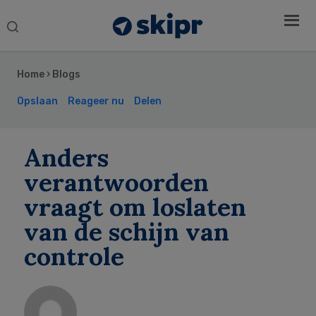
Search
this
Secondary
website
Sidebar
Home
›
Blogs
Opslaan
Reageer nu
Delen
Anders
verantwoorden
vraagt om loslaten
van de schijn van
controle