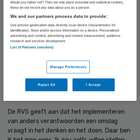
Al sinds de verschijning van het rapport:
Would you rather not? Then we only place essential and statistical cookies,
these do not record any data about you as a person
‘Anders verantwoorden in de zorg’ (ActiZ,
We and our partners process data to provide:
2015) werk ik aan een nieuwe manier van
Use precise geolocation data. Actively scan device characteristics for
verantwoorden die, naar nu blijkt, naadloos
identification. Store and/or access information on a device. Personalised
advertising and content, advertising and content measurement, audience
past bij het advies van de RVS. Leren en
research and services development.
reflecteren op basis van dialoog, waarden
List of Partners (vendors)
en gezamenlijke besluitvorming. Vertrouwen
in de professionaliteit en eigen
Manage Preferences
verantwoordelijkheid.
Reject All
I Accept
Omslag in het denken
De RVS geeft aan dat het implementeren
van anders verantwoorden een omslag
vraagt in het denken en het doen. Daar ben
ik het mee eens. Ik zou zelfs willen stellen