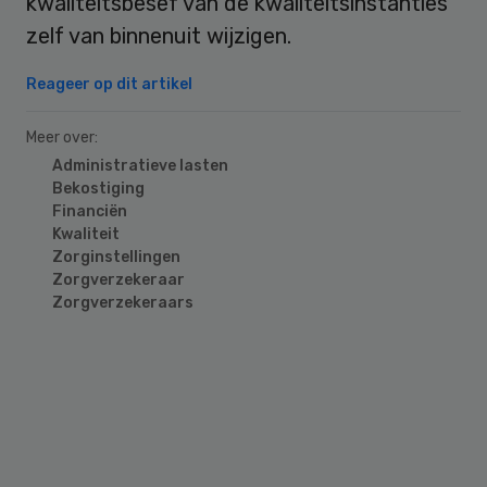
kwaliteitsbesef van de kwaliteitsinstanties
zelf van binnenuit wijzigen.
Reageer op dit artikel
Meer over:
Administratieve lasten
Bekostiging
Financiën
Kwaliteit
Zorginstellingen
Zorgverzekeraar
Zorgverzekeraars
Primary
Sidebar