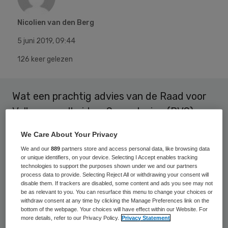
Nicolien van den Berg
5 juni 2019
,
09:44
126 keer gelezen
Wat een prachtig advies van de Raad voor
Volksgezondheid en Samenleving (RVS) om
tot goede zorg te komen. Vertrouwen.
We Care About Your Privacy
Anders verantwoorden. Het roept een
We and our
889
partners store and access personal data, like browsing data
zekere opwinding bij mij op. Is de tijd rijp
or unique identifiers, on your device. Selecting I Accept enables tracking
technologies to support the purposes shown under we and our partners
voor anders verantwoorden? Ik zeg
process data to provide. Selecting Reject All or withdrawing your consent will
disable them. If trackers are disabled, some content and ads you see may not
volmondig ja. Maar er zijn wel drie
be as relevant to you. You can resurface this menu to change your choices or
paradigmashifts nodig.
withdraw consent at any time by clicking the Manage Preferences link on the
bottom of the webpage. Your choices will have effect within our Website. For
more details, refer to our Privacy Policy.
Privacy Statement