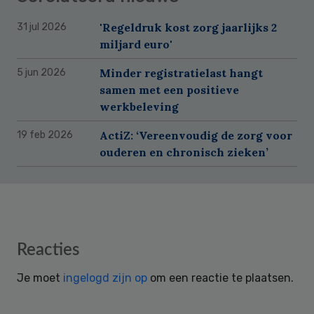
'Regeldruk kost zorg jaarlijks 2
31 jul 2026
miljard euro'
Minder registratielast hangt
5 jun 2026
samen met een positieve
werkbeleving
ActiZ: ‘Vereenvoudig de zorg voor
19 feb 2026
ouderen en chronisch zieken’
Reader
Reacties
Interactions
Je moet
ingelogd zijn op
om een reactie te plaatsen.