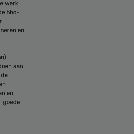
de werk
de hbo-
r
eneren en
an)
doen aan
 de
nen
en en
r goede