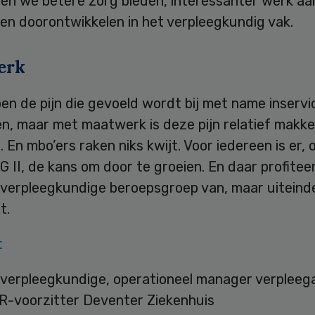
en we betere zorg bieden, interessanter werk aa
en doorontwikkelen in het verpleegkundig vak.
erk
n de pijn die gevoeld wordt bij met name inservi
n, maar met maatwerk is deze pijn relatief makke
 En mbo’ers raken niks kwijt. Voor iedereen is er, 
G II, de kans om door te groeien. En daar profiteer
 verpleegkundige beroepsgroep van, maar uiteinde
t.
t
verpleegkundige, operationeel manager verpleeg
R-voorzitter Deventer Ziekenhuis