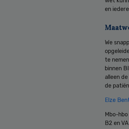
wet kunn
en iedere
Maatw
We snappe
opgeleide
te nemen.
binnen BI
alleen de
de patiën
Elze Ben
Mbo-hbo 
B2 en VA