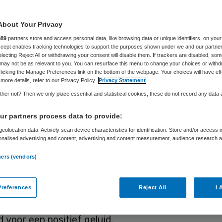
Elze Bent
11 juli 2019
,
12:30
150 keer gelezen
About Your Privacy
889
partners store and access personal data, like browsing data or unique identifiers, on your
Accept enables tracking technologies to support the purposes shown under we and our partne
electing Reject All or withdrawing your consent will disable them. If trackers are disabled, so
al wat weerstand tegen het wetsvoorstel BIG II. Z
may not be as relevant to you. You can resurface this menu to change your choices or withd
licking the Manage Preferences link on the bottom of the webpage. Your choices will have eff
k dat er sprake is van een degradatie van een dipl
more details, refer to our Privacy Policy.
Privacy Statement
ie bang zijn dat ze taken verliezen. Inservice-
her not? Then we only place essential and statistical cookies, these do not record any data
undigen die vrezen voor een lange opleiding, terw
r partners process data to provide:
 hebben om regieverpleegkundige te zijn.
eolocation data. Actively scan device characteristics for identification. Store and/or access 
onalised advertising and content, advertising and content measurement, audience research 
orstel Wet BIG II, inclusief overgangsregeling, no
.
ners (vendors)
ruitgang in de professie van verpleegkundige? In
Ziekenhuis vinden we beslist van niet. Een eigen
raject voor opleiden, laat zien dat er voor ieder
references
Reject All
I 
e ontwikkelmogelijkheden zijn, ook binnen de nie
jd voor een positief geluid.