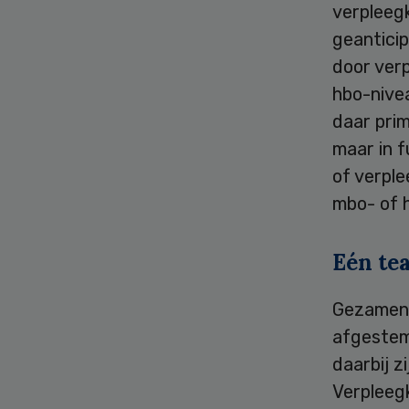
verpleeg
geantici
door ver
hbo-nivea
daar prim
maar in f
of verple
mbo- of 
Eén te
Gezamenl
afgestem
daarbij z
Verpleeg