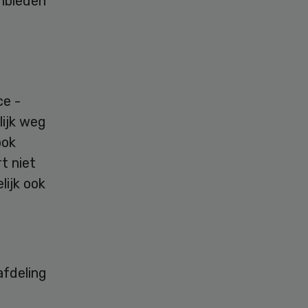
nbieden
ce -
lijk weg
ook
t niet
lijk ook
afdeling