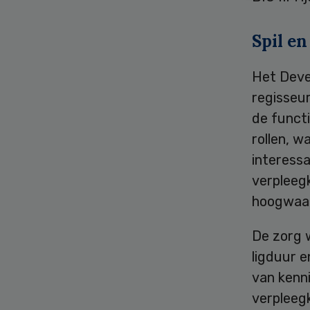
Spil en
Het Deven
regisseur
de functi
rollen, w
interess
verpleegk
hoogwaar
De zorg 
ligduur 
van kenn
verpleeg