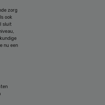
nde zorg
ls ook
 sluit
niveau,
gkundige
je nu een
nten
n