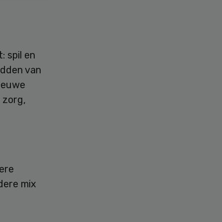
 spil en
edden van
nieuwe
 zorg,
ere
dere mix