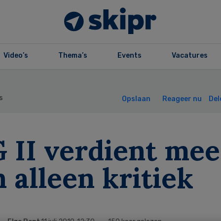
Video’s
Thema’s
Events
Vacatures
s
Opslaan
Reageer nu
Del
 II verdient mee
 alleen kritiek