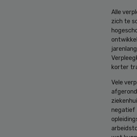
Alle verp
zich te 
hogescho
ontwikke
jarenlang
Verpleeg
korter t
Vele verp
afgerond
ziekenhui
negatief 
opleiding
arbeidst