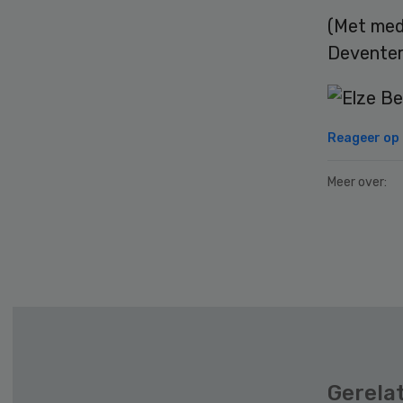
(Met med
Deventer
Reageer op d
Meer over:
Secondary
Sidebar
Gerela