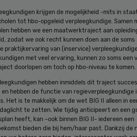
leegkundigen krijgen de mogelijkheid -mits in staa
scholen tot hbo-opgeleid verpleegkundige. Samen 
len hebben we een maatwerktraject aan opleidin
ld, zodat we ook recht kunnen doen aan de soms
e praktijkervaring van (inservice) verpleegkundige
kundigen met veel ervaring, kunnen zo soms een v
raject doorlopen om toch op hbo-niveau te komen.
leegkundigen hebben inmiddels dit traject succes
 en hebben de functie van regieverpleegkundige i
s. Het is te makkelijk om de wet BIG II alleen in ee
daglicht te zetten. Wie tijdig anticipeert en een 
splan heeft, kan –ook binnen BIG II- iedereen een
oekomst bieden die bij hem/haar past. Dankzij de