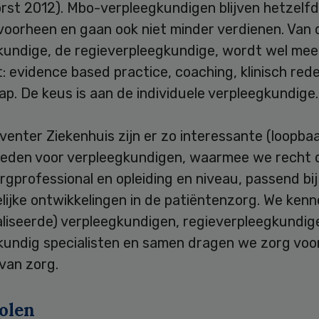
rst 2012). Mbo-verpleegkundigen blijven hetzelf
voorheen en gaan ook niet minder verdienen. Van 
kundige, de regieverpleegkundige, wordt wel mee
 evidence based practice, coaching, klinisch red
ap. De keus is aan de individuele verpleegkundige.
venter Ziekenhuis zijn er zo interessante (loopba
heden voor verpleegkundigen, waarmee we recht 
rgprofessional en opleiding en niveau, passend bij
lijke ontwikkelingen in de patiëntenzorg. We ken
aliseerde) verpleegkundigen, regieverpleegkundig
kundig specialisten en samen dragen we zorg voo
 van zorg.
olen