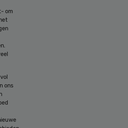
t- om
met
gen
n.
eel
vol
n ons
n
goed
 nieuwe