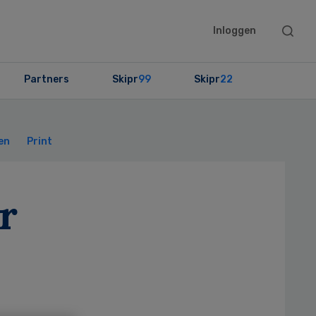
Searc
Inloggen
this
websit
Partners
Skipr
99
Skipr
22
Primary
Sidebar
en
Print
r