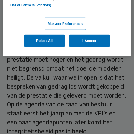
Volkswagen is dat de druk om te presteren
List of Partners (vendors)
heeft geleidt tot frauduleus handelen.
Doordat de druk zo hoog was om nummer
Manage Preferences
één in de wereld te worden, was veel
gedrag geoorloofd. Een organisatie als
Reject All
I Accept
Volkswagen wordt daarmee grenzeloos; de
prestatie moet hoger en het gedrag wordt
niet begrensd omdat het doel de middelen
heiligt. De valkuil waar we inlopen is dat het
bespreken van gedrag los wordt gekoppeld
van de prestatie die geleverd moet worden.
Op de agenda van de raad van bestuur
staat eerst het jaarplan met de KPI’s en
een paar agendapunten later komt het
integriteitsbeleid pas in beeld.