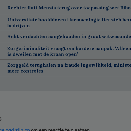
Rechter fluit Menzis terug over toepassing wet Bibo
Universitair hoofddocent farmacologie liet zich bet
bedrijven
Acht verdachten aangehouden in groot witwasond
Zorgcriminaliteit vraagt om hardere aanpak: ‘Allee
is dweilen met de kraan open’
Zorggeld terughalen na fraude ingewikkeld, ministe
meer controles
s
gelogd zijn op
om een reactie te plaatsen.