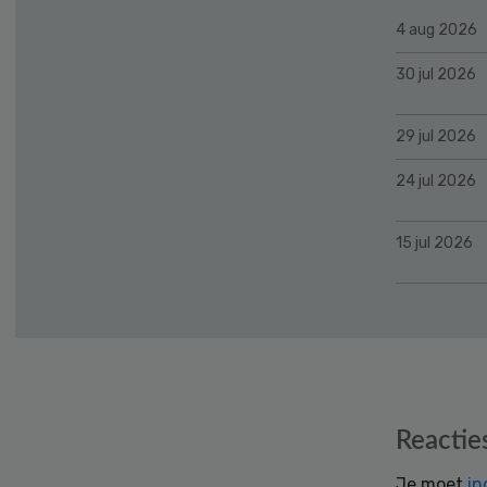
4 aug 2026
30 jul 2026
29 jul 2026
24 jul 2026
15 jul 2026
Reader
Reactie
Interactions
Je moet
in