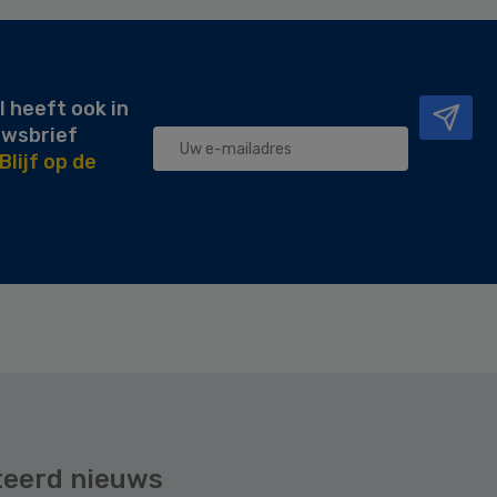
l heeft ook in
uwsbrief
Blijf op de
teerd nieuws