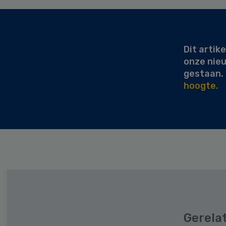
Secondary
Sidebar
Dit artike
onze nie
gestaan.
hoogte.
Gerela