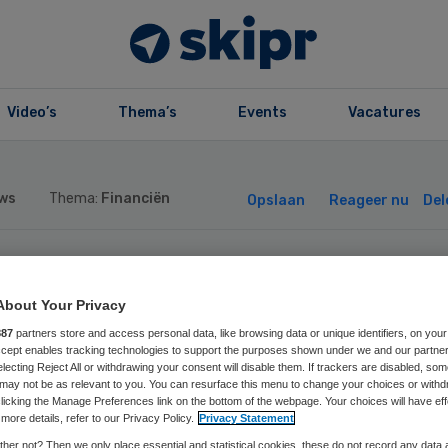
Video’s
Thema’s
Events
Vacatures
ws
Thema:
Financiën
Opslaan
Reageer nu
Del
mere wil hardere
About Your Privacy
npak zorgfraude 
887
partners store and access personal data, like browsing data or unique identifiers, on your
Accept enables tracking technologies to support the purposes shown under we and our partne
electing Reject All or withdrawing your consent will disable them. If trackers are disabled, so
may not be as relevant to you. You can resurface this menu to change your choices or withd
 meldingen
licking the Manage Preferences link on the bottom of the webpage. Your choices will have eff
more details, refer to our Privacy Policy.
Privacy Statement
her not? Then we only place essential and statistical cookies, these do not record any data