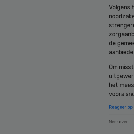
Volgens h
noodzakel
strenger
zorgaanbi
de gemee
aanbieder
Om missta
uitgewer
het meest
vooralsn
Reageer op d
Meer over: