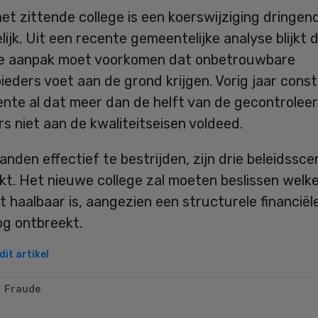
et zittende college is een koerswijziging dringen
ijk. Uit een recente gemeentelijke analyse blijkt 
e aanpak moet voorkomen dat onbetrouwbare
eders voet aan de grond krijgen. Vorig jaar cons
nte al dat meer dan de helft van de gecontrolee
s niet aan de kwaliteitseisen voldeed.
nden effectief te bestrijden, zijn drie beleidsscen
kt. Het nieuwe college zal moeten beslissen welk
 haalbaar is, aangezien een structurele financiël
og ontbreekt.
it artikel
Fraude