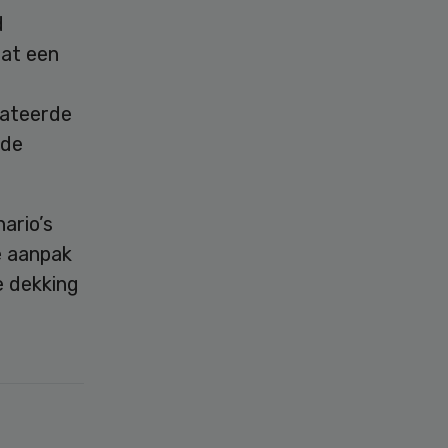
d
dat een
tateerde
rde
ario’s
e aanpak
e dekking