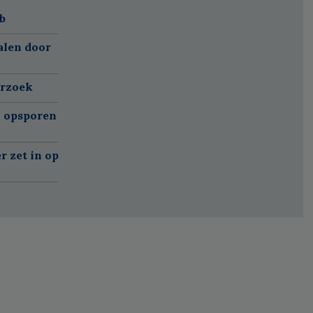
b
alen door
erzoek
n opsporen
r zet in op