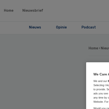
Home
Nieuwsbrief
Nieuws
Opinie
Podcast
Home
›
Nieu
Al
We Care 
aa
We and our
Selecting I 
to provide. S
ads you see 
58
any time by c
Website. For 
Would you rat