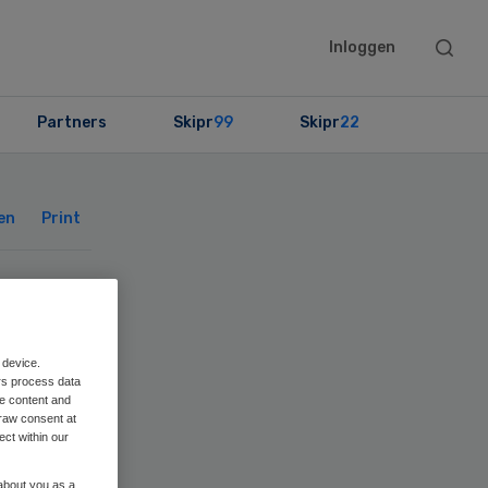
Searc
Inloggen
this
websit
Partners
Skipr
99
Skipr
22
Primary
Sidebar
en
Print
na
 device.
rs process data
me content and
raw consent at
ect within our
 about you as a