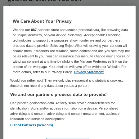
fraudeonderzoek. VGZ vroeg daarbij
indicatiestellingen, zorgplannen,
We Care About Your Privacy
urenregistraties en dagrapportages op.
We and our
887
partners store and access personal data, like browsing data
or unique identifiers, on your device. Selecting I Accept enables tracking
technologies to support the purposes shown under we and our partners
Verstrekkende gevolgen
process data to provide. Selecting Reject All or withdrawing your consent will
disable them. If trackers are disabled, some content and ads you see may not
be as relevant to you. You can resurface this menu to change your choices or
Uit het onderzoek trok VGZ de conclusie
withdraw consent at any time by clicking the Manage Preferences link on the
bottom of the webpage. Your choices will have effect within our Website. For
dat de urenregistraties weliswaar
more details, refer to our Privacy Policy.
Privacy Statement
grotendeels overeenkwamen met de
Would you rather not? Then we only place essential and statistical cookies,
these do not record any data about you as a person
geïndiceerde uren, maar niet met de
We and our partners process data to provide:
dagrapportages. Volgens de verzekeraar
Use precise geolocation data. Actively scan device characteristics for
was meer dan 40 procent van de
identification. Store and/or access information on a device. Personalised
advertising and content, advertising and content measurement, audience
geregistreerde zorg niet terug te vinden in
research and services development.
List of Partners (vendors)
die dagrapportages. Daarnaast zouden
twee verzekerden hebben verklaard dat er