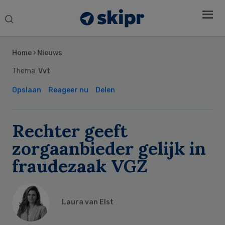
Search
this
Secondary
website
Sidebar
Home
›
Nieuws
Thema:
Vvt
Opslaan
Reageer nu
Delen
Rechter geeft
zorgaanbieder gelijk in
fraudezaak VGZ
Laura van Elst