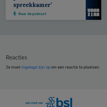
spreekkamer’
Naar de podcast
Reader
Reacties
Interactions
Je moet
ingelogd zijn op
om een reactie te plaatsen.