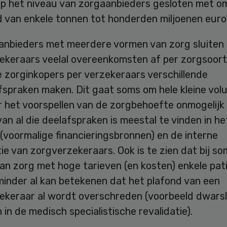
p het niveau van zorgaanbieders gesloten met o
 van enkele tonnen tot honderden miljoenen euro’
aanbieders met meerdere vormen van zorg sluiten
ekeraars veelal overeenkomsten af per zorgsoort
 zorginkopers per verzekeraars verschillende
fspraken maken. Dit gaat soms om hele kleine vol
 het voorspellen van de zorgbehoefte onmogelijk
van al die deelafspraken is meestal te vinden in he
(voormalige financieringsbronnen) en de interne
ie van zorgverzekeraars. Ook is te zien dat bij s
an zorg met hoge tarieven (en kosten) enkele pat
minder al kan betekenen dat het plafond van een
ekeraar al wordt overschreden (voorbeeld dwarsl
 in de medisch specialistische revalidatie).