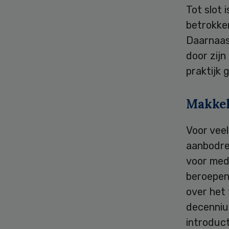
Tot slot 
betrokke
Daarnaast
door zijn
praktijk 
Makkel
Voor vee
aanbodreg
voor med
beroepen 
over het
decennium
introduc