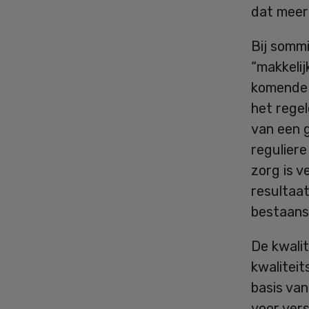
dat meer
Bij somm
“makkeli
komende 
het rege
van een g
regulier
zorg is 
resultaa
bestaans
De kwalit
kwaliteit
basis van
voor ver