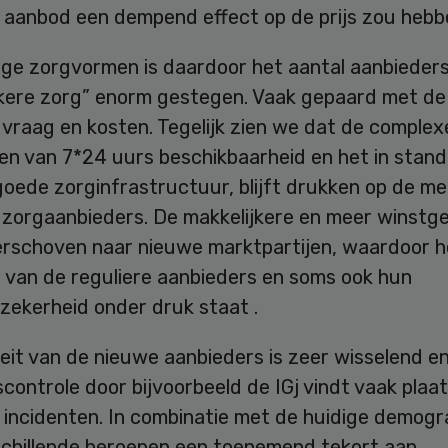
 aanbod een dempend effect op de prijs zou hebb
ige zorgvormen is daardoor het aantal aanbieder
jkere zorg” enorm gestegen. Vaak gepaard met de 
vraag en kosten. Tegelijk zien we dat de complex
len van 7*24 uurs beschikbaarheid en het in stan
oede zorginfrastructuur, blijft drukken op de me
e zorgaanbieders. De makkelijkere en meer winst
verschoven naar nieuwe marktpartijen, waardoor h
t van de reguliere aanbieders en soms ook hun
zekerheid onder druk staat .
eit van de nieuwe aanbieders is zeer wisselend e
scontrole door bijvoorbeeld de IGj vindt vaak plaa
 incidenten. In combinatie met de huidige demogra
schillende beroepen een toenemend tekort aan