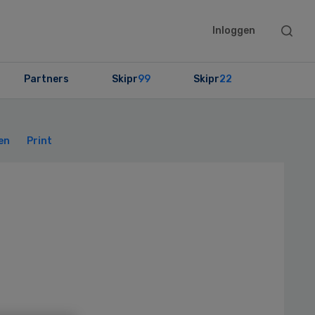
Searc
Inloggen
this
websit
Partners
Skipr
99
Skipr
22
Primary
Sidebar
en
Print