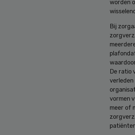
worden o
wisselend
Bij zorg
zorgverz
meerdere
plafonda
waardoor
De ratio 
verleden 
organisat
vormen v
meer of 
zorgverz
patiënten