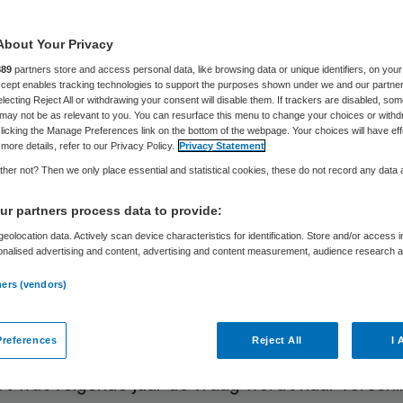
uele dans?
About Your Privacy
889
partners store and access personal data, like browsing data or unique identifiers, on your
Accept enables tracking technologies to support the purposes shown under we and our partne
electing Reject All or withdrawing your consent will disable them. If trackers are disabled, so
Henri Plagge
23 januari 2020
,
14:15
1134 keer gelezen
may not be as relevant to you. You can resurface this menu to change your choices or withd
licking the Manage Preferences link on the bottom of the webpage. Your choices will have eff
more details, refer to our Privacy Policy.
Privacy Statement
her not? Then we only place essential and statistical cookies, these do not record any data
aarwisseling is de jaarlijkse zorgverkoop en -inko
r partners process data to provide:
aatsen weer afgerond. Op bijna rituele wijze zijn
eolocation data. Actively scan device characteristics for identification. Store and/or access 
onalised advertising and content, advertising and content measurement, audience research 
n maanden zorginkopers van zorgverzekeraars e
.
ners (vendors)
opers van zorgaanbieders met elkaar bezig gewee
references
Reject All
I 
arlijkse inkooprondes hebben zorginkopers een pro
et wat volgende jaar de vraag wordt naar verschi