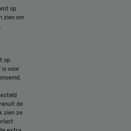
omt op
n zien om
.
t op
 is voor
genoemd.
esteld
vanuit de
k zien ze
erlast
de extra