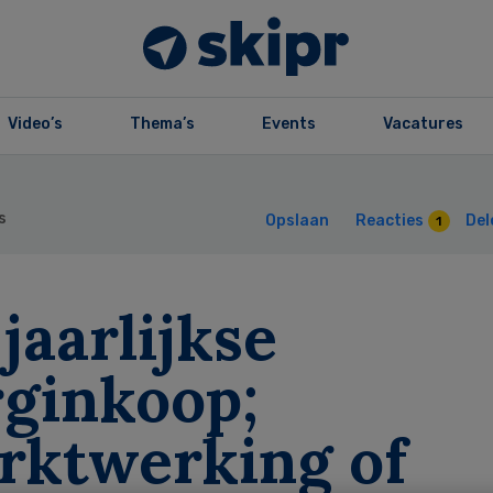
Video’s
Thema’s
Events
Vacatures
s
Opslaan
Reacties
Del
1
jaarlijkse
rginkoop;
rktwerking of