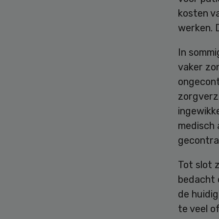
kosten va
werken. D
In sommi
vaker zo
ongecont
zorgverz
ingewikke
medisch a
gecontra
Tot slot 
bedacht o
de huidig
te veel o