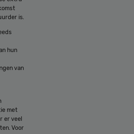
nkomst
urder is.
teeds
van hun
ingen van
n
tie met
r er veel
sten. Voor