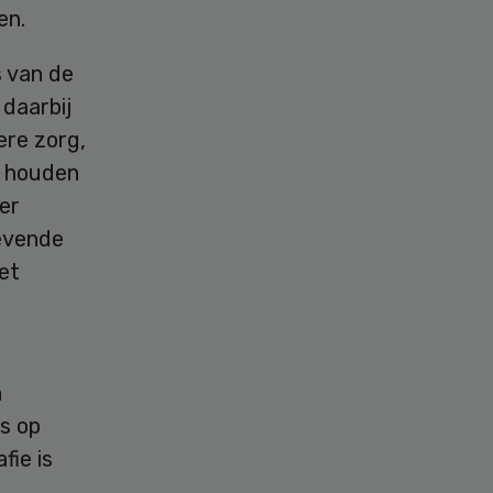
en.
s van de
daarbij
ere zorg,
d houden
er
gevende
et
n
ts op
fie is