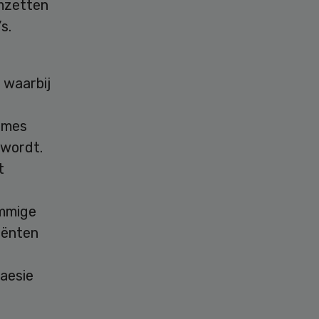
mzetten
s.
 waarbij
umes
 wordt.
t
ommige
iënten
aesie