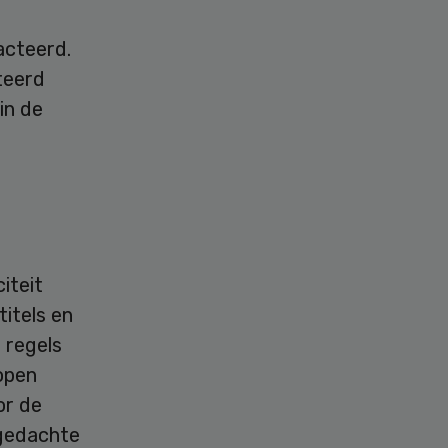
acteerd.
teerd
in de
iteit
itels en
 regels
open
or de
 gedachte