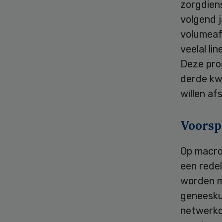
zorgdien
volgend j
volumeaf
veelal li
Deze pro
derde kwa
willen a
Voorsp
Op macro 
een redel
worden m
geneesku
netwerko