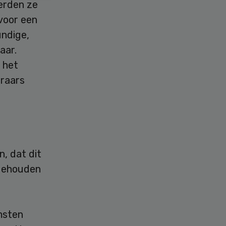
erden ze
 voor een
ndige,
aar.
 het
eraars
n, dat dit
 gehouden
msten