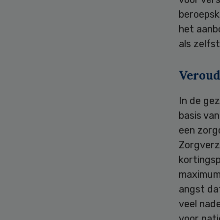
beroepskr
het aanb
als zelfs
Veroud
In de ge
basis van
een zorg
Zorgverz
kortings
maximumt
angst da
veel nade
voor pat