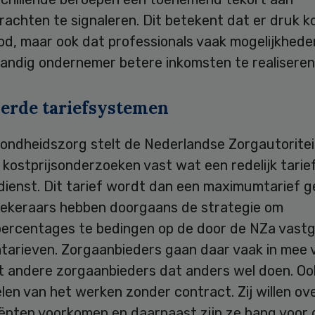
achten te signaleren. Dit betekent dat er druk k
od, maar ook dat professionals vaak mogelijkhede
tandig ondernemer betere inkomsten te realiseren
erde tariefsystemen
zondheidszorg stelt de Nederlandse Zorgautoritei
 kostprijsonderzoeken vast wat een redelijk tarief
dienst. Dit tarief wordt dan een maximumtarief 
ekeraars hebben doorgaans de strategie om
percentages te bedingen op de door de NZa vastg
arieven. Zorgaanbieders gaan daar vaak in mee 
t andere zorgaanbieders dat anders wel doen. Oo
len van het werken zonder contract. Zij willen ov
iënten voorkomen en daarnaast zijn ze bang voor 