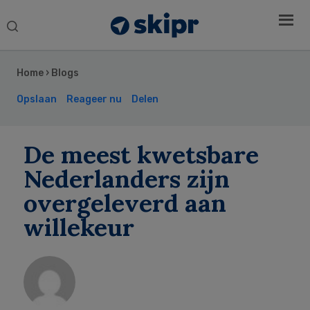
Search
this
Secondary
website
Sidebar
Home
›
Blogs
Opslaan
Reageer nu
Delen
De meest kwetsbare
Nederlanders zijn
overgeleverd aan
willekeur