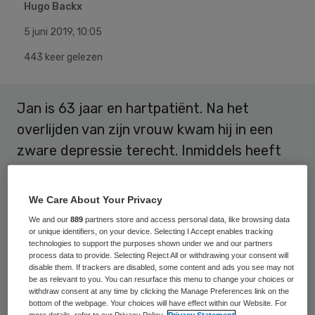
Hugo Backx
5 juni 2019
,
10:05
443 keer gelezen
Jan is 63 jaar en hartpatiënt. Na het
overlijden van zijn vrouw kwam hij in een
zware depressie terecht. Inmiddels heeft
hij geen onderdak meer. Cheryl, 27 jaar,
woont al een paar jaar op straat. Ze heeft
We Care About Your Privacy
diabetes en de laatste tijd is ze erg duizelig.
We and our
889
partners store and access personal data, like browsing data
or unique identifiers, on your device. Selecting I Accept enables tracking
technologies to support the purposes shown under we and our partners
Wat hebben de bovenstaande personen
process data to provide. Selecting Reject All or withdrawing your consent will
gemeen? Juist, het gebrek aan alledaagse
disable them. If trackers are disabled, some content and ads you see may not
be as relevant to you. You can resurface this menu to change your choices or
doktershulp die u en ik heel
withdraw consent at any time by clicking the Manage Preferences link on the
bottom of the webpage. Your choices will have effect within our Website. For
vanzelfsprekend vinden. Wij hebben daar
more details, refer to our Privacy Policy.
Privacy Statement