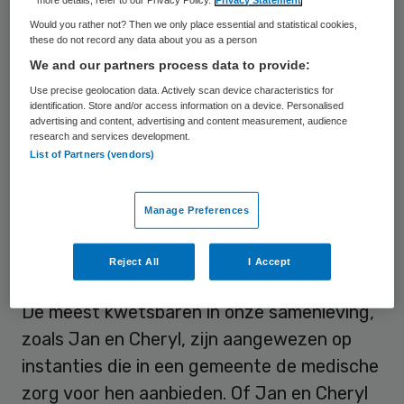
namelijk een huisarts voor. Deze personen
Would you rather not? Then we only place essential and statistical cookies,
these do not record any data about you as a person
hebben geen huisarts, omdat ze dakloos
We and our partners process data to provide:
zijn, alleenstaand, wellicht verslaafd, geen
Use precise geolocation data. Actively scan device characteristics for
adres en geen verzekering hebben en de
identification. Store and/or access information on a device. Personalised
advertising and content, advertising and content measurement, audience
weg naar een dokter niet weten te vinden.
research and services development.
List of Partners (vendors)
Ook omdat deze niet vanzelfsprekend in
elke grote gemeente beschikbaar is.
Hierdoor verwaarlozen zij vaak ziektes, die
Manage Preferences
van kwaad tot erger worden. En tot
Reject All
I Accept
verward gedrag.
De meest kwetsbaren in onze samenleving,
zoals Jan en Cheryl, zijn aangewezen op
instanties die in een gemeente de medische
zorg voor hen aanbieden. Of Jan en Cheryl