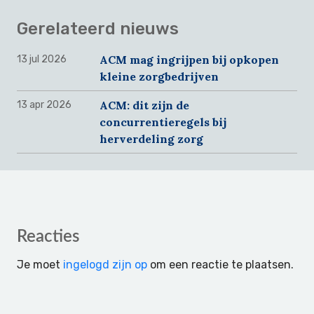
Gerelateerd nieuws
ACM mag ingrijpen bij opkopen
13 jul 2026
kleine zorgbedrijven
ACM: dit zijn de
13 apr 2026
concurrentieregels bij
herverdeling zorg
Reader
Reacties
Interactions
Je moet
ingelogd zijn op
om een reactie te plaatsen.