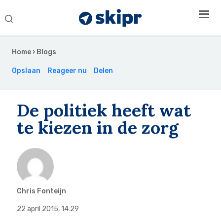
Search
this
Secondary
website
Sidebar
Home
›
Blogs
Opslaan
Reageer nu
Delen
De politiek heeft wat
te kiezen in de zorg
Chris Fonteijn
22 april 2015
,
14:29