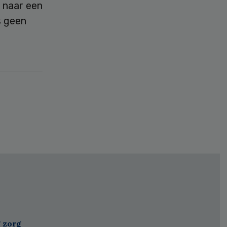
 naar een
s geen
g zorg