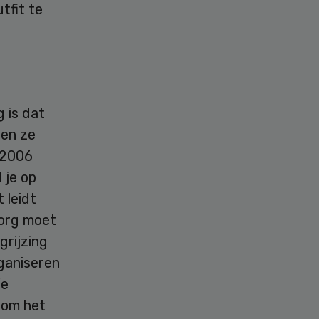
tfit te
 is dat
ten ze
 2006
 je op
 leidt
zorg moet
grijzing
ganiseren
We
 om het