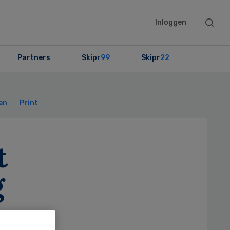
Searc
Inloggen
this
websit
Partners
Skipr
99
Skipr
22
Primary
Sidebar
en
Print
t
g