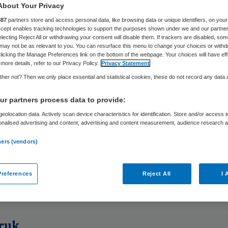
About Your Privacy
887
partners store and access personal data, like browsing data or unique identifiers, on your
Nico Kamminga
11 maart 2019
,
12:29
315 keer gelezen
Accept enables tracking technologies to support the purposes shown under we and our partne
electing Reject All or withdrawing your consent will disable them. If trackers are disabled, so
may not be as relevant to you. You can resurface this menu to change your choices or withd
licking the Manage Preferences link on the bottom of the webpage. Your choices will have eff
more details, refer to our Privacy Policy.
Privacy Statement
her not? Then we only place essential and statistical cookies, these do not record any data
ing biedt juist oplossingen. Door wél in te spelen
r partners process data to provide:
ende gedrag van zorgconsumenten en -medewer
eolocation data. Actively scan device characteristics for identification. Store and/or access 
onalised advertising and content, advertising and content measurement, audience research 
zen failliet, hardnekkige wachtlijsten, tekort aan
.
ners (vendors)
l, meer ZZP’ers, onbetaalbare medicijnen en toe
ekorten. Ontwikkelingen in de zorg die leiden tot
references
Reject All
I 
ppelijke onrust. En dat zou allemaal komen door 
ing, die minister De Jonge dan ook wil inperken.
ruk