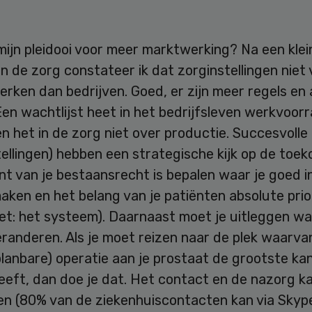
ijn pleidooi voor meer marktwerking? Na een klei
in de zorg constateer ik dat zorginstellingen niet 
rken dan bedrijven. Goed, er zijn meer regels en
en wachtlijst heet in het bedrijfsleven werkvoor
 het in de zorg niet over productie. Succesvolle
stellingen) hebben een strategische kijk op de toe
 van je bestaansrecht is bepalen waar je goed in
ken en het belang van je patiënten absolute prior
iet: het systeem). Daarnaast moet je uitleggen w
randeren. Als je moet reizen naar de plek waarva
planbare) operatie aan je prostaat de grootste ka
eft, dan doe je dat. Het contact en de nazorg ka
len (80% van de ziekenhuiscontacten kan via Skyp