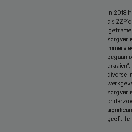
In 2018 
als ZZP’e
‘geframed
zorgverle
immers e
gegaan o
draaien”.
diverse i
werkgeve
zorgverle
onderzoek
significa
geeft te