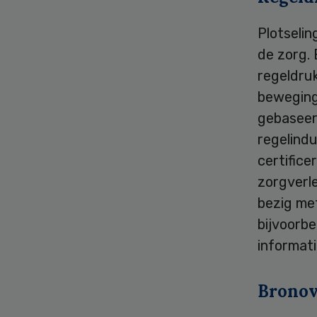
Plotselin
de zorg.
regeldruk
beweging
gebaseer
regelindu
certifice
zorgverle
bezig met
bijvoorbe
informati
Brono