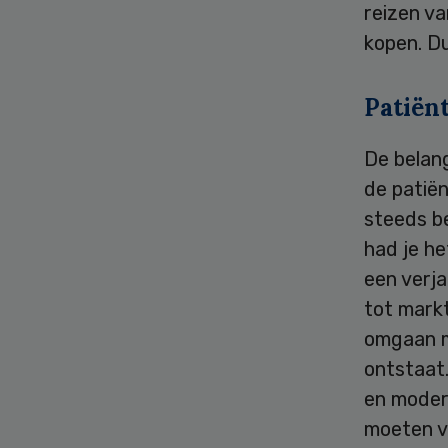
reizen va
kopen. D
Patiënt
De belang
de patiën
steeds be
had je he
een verja
tot mark
omgaan m
ontstaat.
en moder
moeten v