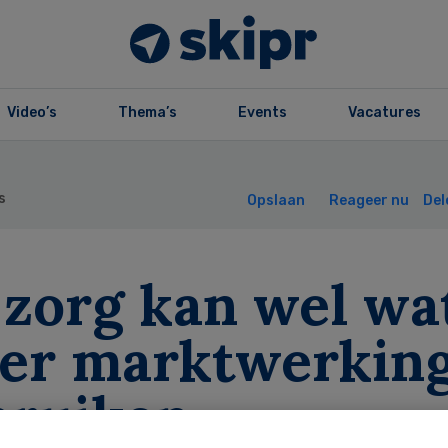
Video’s
Thema’s
Events
Vacatures
s
Opslaan
Reageer nu
Del
 zorg kan wel wa
er marktwerkin
bruiken