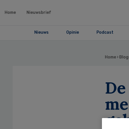
Home
Nieuwsbrief
Nieuws
Opinie
Podcast
Home
›
Blog
De
me
ge