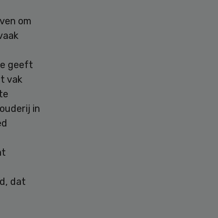
even om
 vaak
je geeft
t vak
te
ouderij in
ed
nt
d, dat