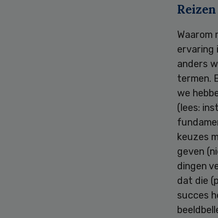
Reizen
Waarom m
ervaring 
anders we
termen. E
we hebben
(lees: in
fundament
keuzes ma
geven (n
dingen ve
dat die (
succes he
beeldbel