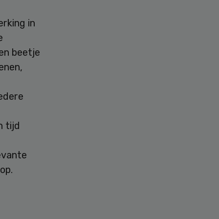
rking in
e
en beetje
enen,
iedere
 tijd
levante
 op.