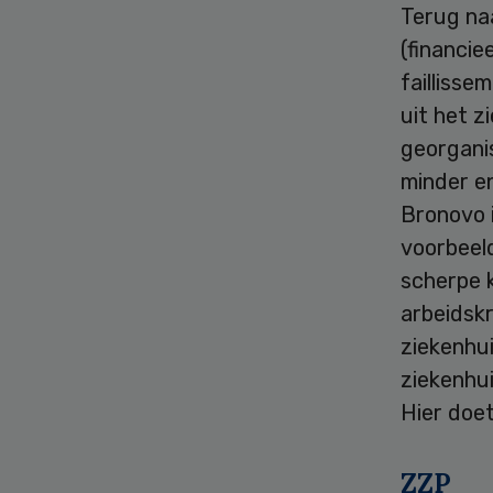
Terug naa
(financie
faillisse
uit het z
georgani
minder e
Bronovo i
voorbeeld
scherpe 
arbeidsk
ziekenhu
ziekenhui
Hier doe
ZZP