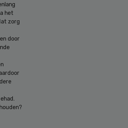
renlang
na het
dat zorg
den door
onde
en
aardoor
ndere
gehad.
nhouden?