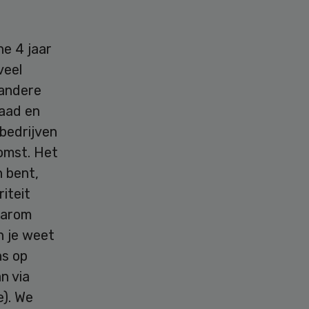
ne 4 jaar
veel
 andere
raad en
 bedrijven
komst. Het
 bent,
iteit
aarom
n je weet
ns op
n via
e). We