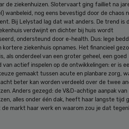
r de ziekenhuizen. Slotervaart ging failliet na ja
el) wanbeleid, nog eens bevestigd door de chaos 
ment. Bij Lelystad lag dat wat anders. De trend is 
iekenhuis verdwijnt en dichter bij huis wordt
seerd, ondersteund door e-health. Dus: lege bed
n kortere ziekenhuis opnames. Het financieel gez
s, als onderdeel van een groter geheel, een goed
 van actief inspelen op de ontwikkelingen: er is e
keuze gemaakt tussen acute en planbare zorg, w
racht beter kan worden verdeeld over de twee a
izen. Anders gezegd: de V&D-achtige aanpak van
zen, alles onder één dak, heeft haar langste tijd 
t de markt haar werk en waarom zou je dat tege