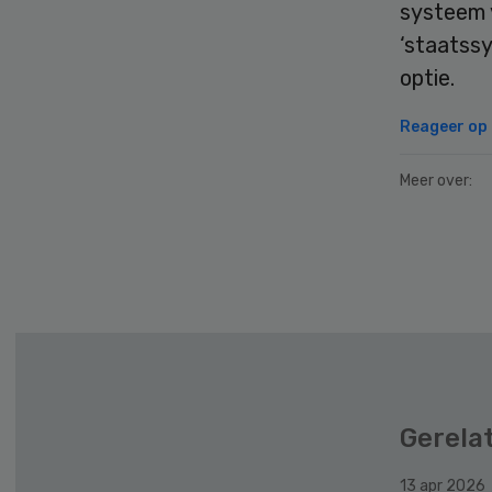
systeem 
‘staatssy
optie.
Reageer op d
Meer over:
Secondary
Sidebar
Gerela
13 apr 2026