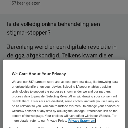
137 keer gelezen
Is de volledig online behandeling een
stigma-stopper?
Jarenlang werd er een digitale revolutie in
de ggz afgekondigd. Telkens kwam die er
toch niet. Ondanks vele pogingen van e-
healthaanbieders en zorgverzekeraars,
We Care About Your Privacy
bleef het gebruik van e-health in de
We and our
887
partners store and access personal data, like browsing data
or unique identifiers, on your device. Selecting I Accept enables tracking
geestelijke gezondheidszorg achter. Tot
technologies to support the purposes shown under we and our partners
process data to provide. Selecting Reject All or withdrawing your consent will
vorig jaar. Opeens is de ontwikkeling van
disable them. If trackers are disabled, some content and ads you see may not
online behandelen in een stroomversnelling
be as relevant to you. You can resurface this menu to change your choices or
withdraw consent at any time by clicking the Manage Preferences link on the
geraakt. Waar kwam die hausse vandaan?
bottom of the webpage. Your choices will have effect within our Website. For
more details, refer to our Privacy Policy.
Privacy Statement
Een reflectie vanuit een ander perspectief.