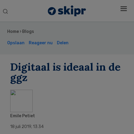
Search
this
Secondary
website
Sidebar
Home
›
Blogs
Opslaan
Reageer nu
Delen
Digitaal is ideaal in de
ggz
Emile Petiet
18 juli 2019
,
13:34