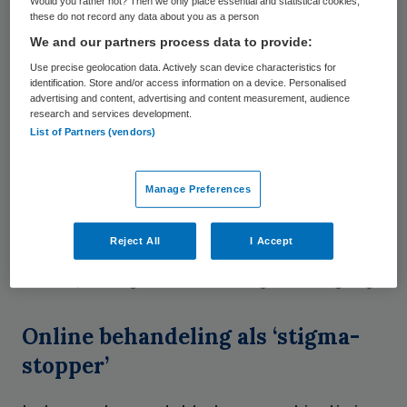
Would you rather not? Then we only place essential and statistical cookies,
these do not record any data about you as a person
E-health is plotseling écht hot in de ggz. Tot
We and our partners process data to provide:
voor kort waren het steeds dezelfde
Use precise geolocation data. Actively scan device characteristics for
initiatieven, aanbieders en
identification. Store and/or access information on a device. Personalised
advertising and content, advertising and content measurement, audience
zorgverzekeraars die de digitale revolutie
research and services development.
List of Partners (vendors)
verkondigden. Maar nu komen er steeds
nieuwe initiatieven bij, die ook door andere
Manage Preferences
partijen worden omarmd. Vaak worden deze
gekoppeld aan het wachttijdenprobleem in
Reject All
I Accept
de ggz. Is het een ‘quick fix’ of is er een
heuse paradigmaverschuiving aan de gang?
Online behandeling als ‘stigma-
stopper’