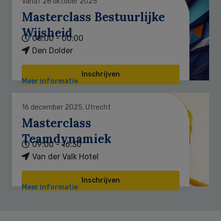
Vanaf 28 oktober 2025
Masterclass Bestuurlijke
Wijsheid
00:00 - 00:00
Den Dolder
Inschrijven
Meer informatie
16 december 2025, Utrecht
Masterclass
Teamdynamiek
09:00 - 16:30
Van der Valk Hotel
Inschrijven
Meer informatie