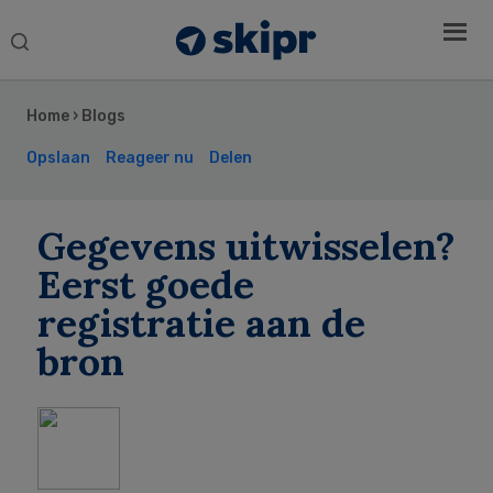
Search
this
Secondary
website
Sidebar
Home
›
Blogs
Opslaan
Reageer nu
Delen
Gegevens uitwisselen?
Eerst goede
registratie aan de
bron