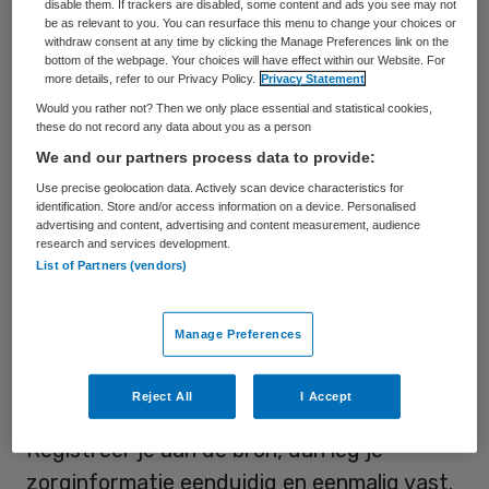
implementeren van het principe registreren
disable them. If trackers are disabled, some content and ads you see may not
be as relevant to you. You can resurface this menu to change your choices or
aan de bron.
withdraw consent at any time by clicking the Manage Preferences link on the
bottom of the webpage. Your choices will have effect within our Website. For
more details, refer to our Privacy Policy.
Privacy Statement
Het is van groot belang dat álle partijen in
Would you rather not? Then we only place essential and statistical cookies,
de zorg registreren aan de bron als principe
these do not record any data about you as a person
implementeren, want alleen dan kan
We and our partners process data to provide:
uitwisseling plaatsvinden in de hele keten.
Use precise geolocation data. Actively scan device characteristics for
identification. Store and/or access information on a device. Personalised
En alleen daarmee kunnen patiënten waar
advertising and content, advertising and content measurement, audience
research and services development.
ze ook hun zorg hun ontvangen bij hun
List of Partners (vendors)
benodigde informatie, en hun zorgverleners
ook.
Manage Preferences
Wie legt wat waar vast?
Reject All
I Accept
Registreer je aan de bron, dan leg je
zorginformatie eenduidig en eenmalig vast.