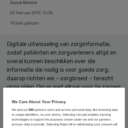
Joyce Simons
25 februari 2019
,
12:08
78 keer gelezen
Digitale uitwisseling van zorginformatie,
zodat patiënten en zorgverleners altijd en
overal kunnen beschikken over díe
informatie die nodig is voor goede zorg;
daarop richten we – zorgbreed – terecht
onze pijlen. Om er met elkaar voor te zorgen
dat digitale uitwisseling zo snel mogelijk
We Care About Your Privacy
staande praktijk is, vestig ik hier graag uw
We and our
889
partners store and access personal data, like browsing data
aandacht op het belang van het nemen van
or unique identifiers, on your device. Selecting I Accept enables tracking
technologies to support the purposes shown under we and our partners
de juíste route; ik pleit voor het
process data to provide. Selecting Reject All or withdrawing your consent will