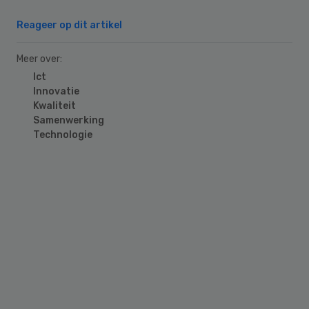
Reageer op dit artikel
Meer over:
Ict
Innovatie
Kwaliteit
Samenwerking
Technologie
Primary
Sidebar