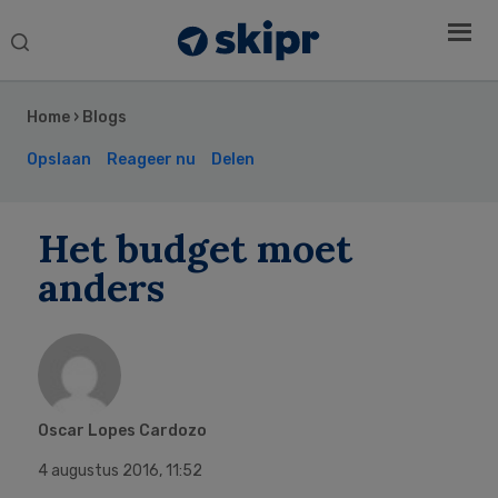
Search
this
Secondary
website
Sidebar
Home
›
Blogs
Opslaan
Reageer nu
Delen
Het budget moet
anders
Oscar Lopes Cardozo
4 augustus 2016
,
11:52