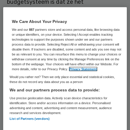
budgetsysteem is dat ze het
verzekeringsrisico neerlegt bij de
zorgverlener. Die moet maar zien dat hij zijn
We Care About Your Privacy
patiënten mix aanpast aan het beschikbare
We and our
887
partners store and access personal data, like browsing data
or unique identifiers, on your device. Selecting I Accept enables tracking
budget.
technologies to support the purposes shown under we and our partners
process data to provide. Selecting Reject All or withdrawing your consent will
disable them. If trackers are disabled, some content and ads you see may not
Het derde bezwaar is dat er door
be as relevant to you. You can resurface this menu to change your choices or
ongecontroleerde fusies zowel aan de
withdraw consent at any time by clicking the Manage Preferences link on the
bottom of the webpage. Your choices will have effect within our Website. For
verzekeringskant als aan ziekenhuiszijde
more details, refer to our Privacy Policy.
Privacy Statement
grote monopolisten zijn ontstaan. Dat
Would you rather not? Then we only place essential and statistical cookies,
these do not record any data about you as a person
maakt toetreden van innovatieve
We and our partners process data to provide:
marktspelers onmogelijk, maakt de
Use precise geolocation data. Actively scan device characteristics for
bestuurders lui en moedigt graaigedrag
identification. Store and/or access information on a device. Personalised
advertising and content, advertising and content measurement, audience
aan.
research and services development.
List of Partners (vendors)