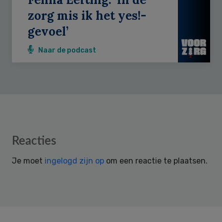
zorg mis ik het yes!-
gevoel’
Naar de podcast
Reader
Reacties
Interactions
Je moet
ingelogd zijn op
om een reactie te plaatsen.