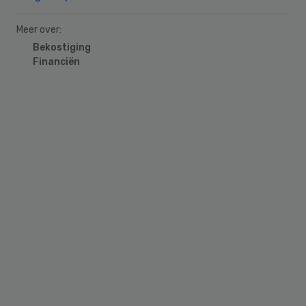
Meer over:
Bekostiging
Financiën
Primary
Sidebar