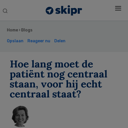
Search
this
Secondary
website
Sidebar
Home
›
Blogs
Opslaan
Reageer nu
Delen
Hoe lang moet de
patiënt nog centraal
staan, voor hij echt
centraal staat?