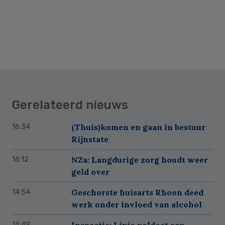
Gerelateerd nieuws
(Thuis)komen en gaan in bestuur
16:34
Rijnstate
NZa: Langdurige zorg houdt weer
16:12
geld over
Geschorste huisarts Rhoon deed
14:54
werk onder invloed van alcohol
Inspectie: Livio voldoet aan
14:49