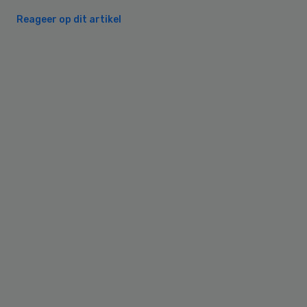
Reageer op dit artikel
Primary
Sidebar