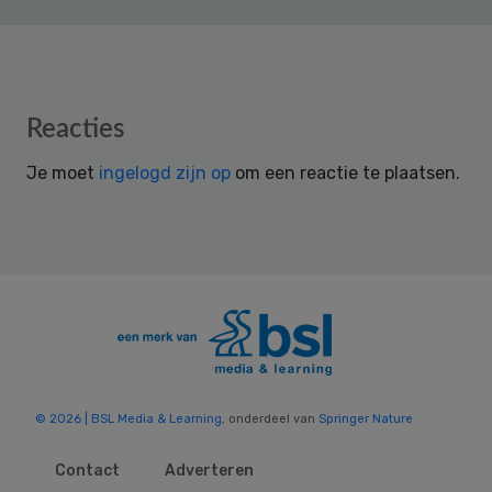
Reader
Reacties
Interactions
Je moet
ingelogd zijn op
om een reactie te plaatsen.
© 2026 | BSL Media & Learning
, onderdeel van
Springer Nature
Contact
Adverteren