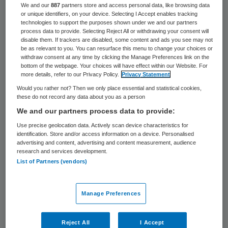
We and our
887
partners store and access personal data, like browsing data
or unique identifiers, on your device. Selecting I Accept enables tracking
Maar waarom wordt dat keer op keer
technologies to support the purposes shown under we and our partners
process data to provide. Selecting Reject All or withdrawing your consent will
geroepen? Wie moet er worden overtuigd
disable them. If trackers are disabled, some content and ads you see may not
be as relevant to you. You can resurface this menu to change your choices or
dat het ook echt zo is? Dat goede zorg
withdraw consent at any time by clicking the Manage Preferences link on the
bottom of the webpage. Your choices will have effect within our Website. For
inderdaad draait om wat de patiënt wil en
more details, refer to our Privacy Policy.
Privacy Statement
nodig heeft? Dat de dokter naar de patiënt
Would you rather not? Then we only place essential and statistical cookies,
these do not record any data about you as a person
kijkt en niet naar zijn beeldscherm.
We and our partners process data to provide:
Het is een bekende grap in de zorg. De
Use precise geolocation data. Actively scan device characteristics for
identification. Store and/or access information on a device. Personalised
patiënt moet centraal staan, maar liefst
advertising and content, advertising and content measurement, audience
research and services development.
niet in de weg. Want dan wordt het lastig.
List of Partners (vendors)
Dan moet je er ook nog rekening mee
houden. En daar is de zorg natuurlijk niet op
Manage Preferences
berekend.
Reject All
I Accept