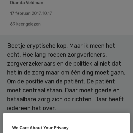
Dianda Veldman
17 februari 2017
,
10:17
69 keer gelezen
Beetje cryptische kop. Maar ik meen het
echt. Hoe lang roepen zorgverleners,
zorgverzekeraars en de politiek al niet dat
het in de zorg maar om één ding moet gaan.
Om de positie van de patiënt. De patiënt
moet centraal staan. Daar moet goede en
betaalbare zorg zich op richten. Daar heeft
iedereen het over.
Het lijkt wel een mantra. Roept u maar. “De
We Care About Your Privacy
patiënt centraal.”