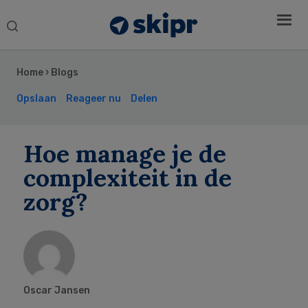
Search
this
Secondary
website
Sidebar
Home
›
Blogs
Opslaan
Reageer nu
Delen
Hoe manage je de
complexiteit in de
zorg?
Oscar Jansen