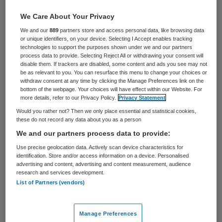
boerderij. Met als effect: gezonde
We Care About Your Privacy
resultaten (groenten) en veel minder
We and our
889
partners store and access personal data, like browsing data
negatieve bijeffecten op de omgeving.
or unique identifiers, on your device. Selecting I Accept enables tracking
technologies to support the purposes shown under we and our partners
Daarom zet ik, als natuurlijk leiderschap-
process data to provide. Selecting Reject All or withdrawing your consent will
disable them. If trackers are disabled, some content and ads you see may not
coach, de biologische boerderij in als
be as relevant to you. You can resurface this menu to change your choices or
withdraw consent at any time by clicking the Manage Preferences link on the
inspirerend voorbeeld voor het omgaan met
bottom of the webpage. Your choices will have effect within our Website. For
complexiteit.
more details, refer to our Privacy Policy.
Privacy Statement
Would you rather not? Then we only place essential and statistical cookies,
these do not record any data about you as a person
Complexiteit van alledag
We and our partners process data to provide:
Use precise geolocation data. Actively scan device characteristics for
“Hier, op de biologische boerderij, mag de
identification. Store and/or access information on a device. Personalised
advertising and content, advertising and content measurement, audience
complexiteit er zijn”, aldus een manager uit
research and services development.
List of Partners (vendors)
de zorg. “Hier wordt de werkelijkheid, in al
zijn complexiteit, niet versimpeld.” Een
Manage Preferences
biologische boerderij is bij uitstek een