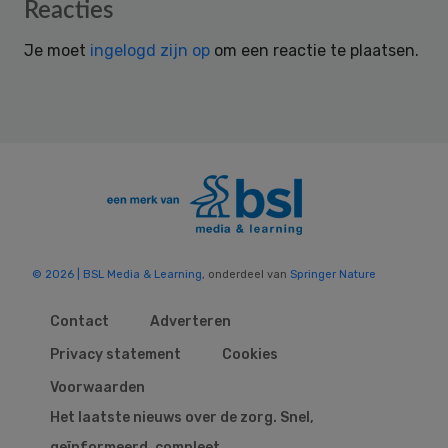
Reader
Reacties
Interactions
Je moet
ingelogd zijn op
om een reactie te plaatsen.
© 2026 | BSL Media & Learning
, onderdeel van
Springer Nature
Contact
Adverteren
Privacy statement
Cookies
Voorwaarden
Het laatste nieuws over de zorg. Snel,
geïnformeerd, compleet