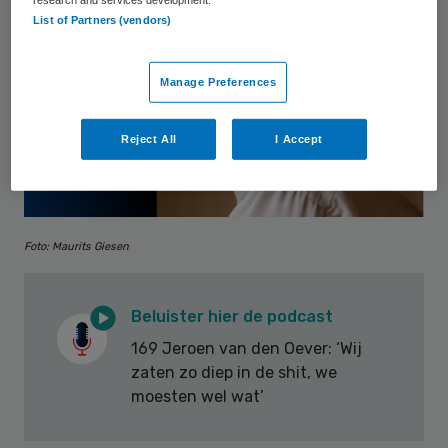
List of Partners (vendors)
Manage Preferences
Reject All
I Accept
Foto: Maurits Giesen
Beluister hier de podcast
169 Jeroen van den Oever: ‘Wij
zaten zo diep in de shit, we
moesten wel wat’