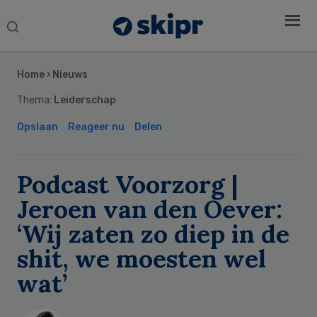
Search
this
Secondary
website
Sidebar
Home
›
Nieuws
Thema:
Leiderschap
Opslaan
Reageer nu
Delen
Podcast Voorzorg |
Jeroen van den Oever:
‘Wij zaten zo diep in de
shit, we moesten wel
wat’