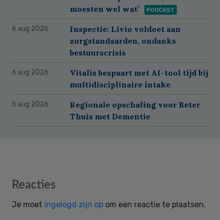
moesten wel wat’
PODCAST
Inspectie: Livio voldoet aan
6 aug 2026
zorgstandaarden, ondanks
bestuurscrisis
Vitalis bespaart met AI-tool tijd bij
6 aug 2026
multidisciplinaire intake
Regionale opschaling voor Beter
5 aug 2026
Thuis met Dementie
Reader
Reacties
Interactions
Je moet
ingelogd zijn op
om een reactie te plaatsen.