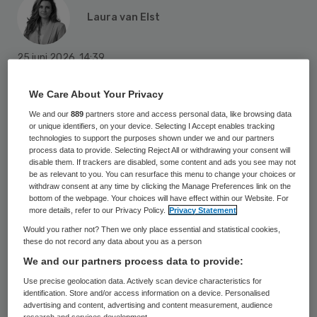
Laura van Elst
25 juni 2026
,
14:39
1596 keer gelezen
We Care About Your Privacy
Een miljoenenverlies en massaontslag.
We and our
889
partners store and access personal data, like browsing data
Tijdens zijn aantreden bij de Vierstroom
or unique identifiers, on your device. Selecting I Accept enables tracking
technologies to support the purposes shown under we and our partners
kreeg Jeroen van den Oever een stevige
process data to provide. Selecting Reject All or withdrawing your consent will
disable them. If trackers are disabled, some content and ads you see may not
opdracht voor zijn kiezen. Eenmaal boven
be as relevant to you. You can resurface this menu to change your choices or
withdraw consent at any time by clicking the Manage Preferences link on the
Jan leidde de Buurtzorgrevolutie tot een
bottom of the webpage. Your choices will have effect within our Website. For
more details, refer to our Privacy Policy.
Privacy Statement
Exodus van wijkverpleegkundigen, cliënten
Would you rather not? Then we only place essential and statistical cookies,
en omzet. Na 17,5 jaar Fundis deelt Van den
these do not record any data about you as a person
Oever de
highs
en
lows.
We and our partners process data to provide:
Use precise geolocation data. Actively scan device characteristics for
identification. Store and/or access information on a device. Personalised
advertising and content, advertising and content measurement, audience
research and services development.