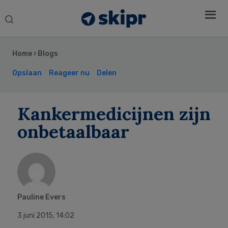
Search
this
Secondary
website
Sidebar
Home
›
Blogs
Opslaan
Reageer nu
Delen
Kankermedicijnen zijn
onbetaalbaar
Pauline Evers
3 juni 2015
,
14:02