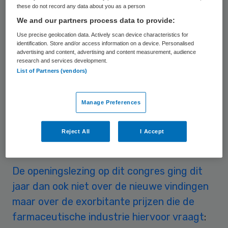
registreert. De middelen komen over twee
these do not record any data about you as a person
We and our partners process data to provide:
of drie maanden in Nederland op de markt.
Use precise geolocation data. Actively scan device characteristics for
Er gebeurt meer op het gebied van
identification. Store and/or access information on a device. Personalised
geneesmiddelen tegen kanker. Op het
advertising and content, advertising and content measurement, audience
research and services development.
jaarlijkse wereldkankercongres ASCO in
List of Partners (vendors)
Chicago worden dezer dagen resultaten
gepresenteerd over een nieuwe
Manage Preferences
combinatietherapie: nog veelbelovender dan
ieder middel apart, maar dus ook dubbel zo
Reject All
I Accept
duur.
De openingslezing op dit congres ging dit
jaar dan ook niet over de nieuwe vindingen
maar over de exorbitante prijzen die de
farmaceutische industrie hiervoor vraagt
: