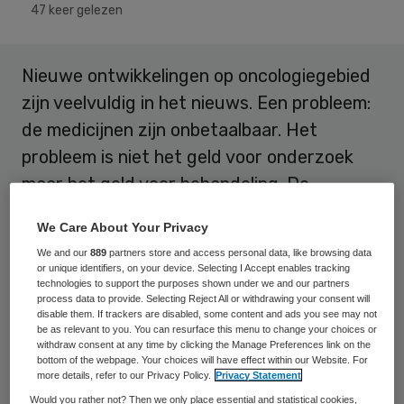
47 keer gelezen
Nieuwe ontwikkelingen op oncologiegebied
zijn veelvuldig in het nieuws. Een probleem:
de medicijnen zijn onbetaalbaar. Het
probleem is niet het geld voor onderzoek
maar het geld voor behandeling. De
industrie moet zijn prijzen verlagen.
We Care About Your Privacy
In de
documentaire ‘Schaken met de dood’
We and our
889
partners store and access personal data, like browsing data
or unique identifiers, on your device. Selecting I Accept enables tracking
gaat het om nog experimentele therapie.
technologies to support the purposes shown under we and our partners
process data to provide. Selecting Reject All or withdrawing your consent will
Nieuwe therapieën voor melanoom en
disable them. If trackers are disabled, some content and ads you see may not
be as relevant to you. You can resurface this menu to change your choices or
longkanker kregen vorige week een positief
withdraw consent at any time by clicking the Manage Preferences link on the
advies van het Europees
bottom of the webpage. Your choices will have effect within our Website. For
more details, refer to our Privacy Policy.
Privacy Statement
Geneesmiddelenbureau, dat medicijnen
Would you rather not? Then we only place essential and statistical cookies,