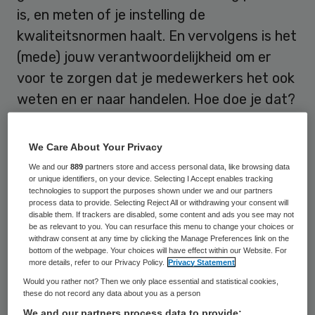
is, en meten of je instelling de
kwaliteitsnormen haalt. En vervolgens is het
(mede) jouw verantwoordelijkheid om er
voor te zorgen dat je medewerkers het ook
weten en er naar handelen. Hoe doe je dat?
Audit en feedback
We Care About Your Privacy
We and our
889
partners store and access personal data, like browsing data
In essentie heb je drie manieren tot je
or unique identifiers, on your device. Selecting I Accept enables tracking
technologies to support the purposes shown under we and our partners
beschikking. Je kunt je zorgverleners
process data to provide. Selecting Reject All or withdrawing your consent will
disable them. If trackers are disabled, some content and ads you see may not
voorzien van nuttige informatie (de
be as relevant to you. You can resurface this menu to change your choices or
withdraw consent at any time by clicking the Manage Preferences link on the
cognitieve aanpak), je kunt de juiste
bottom of the webpage. Your choices will have effect within our Website. For
voorwaarden in de organisatie creëren (de
more details, refer to our Privacy Policy.
Privacy Statement
Would you rather not? Then we only place essential and statistical cookies,
management aanpak) en je kunt de
these do not record any data about you as a person
boodschap op een aantrekkelijke manier
We and our partners process data to provide: