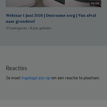
32:08
Webinar 1 juni 2026 | Duurzame zorg | Van afval
naar grondstof
31 weergaven
· 8 jaar geleden
Reader
Reacties
Interactions
Je moet
ingelogd zijn op
om een reactie te plaatsen.