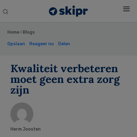
Search
this
Secondary
website
Sidebar
Home
›
Blogs
Opslaan
Reageer nu
Delen
Kwaliteit verbeteren
moet geen extra zorg
zijn
Herm Joosten