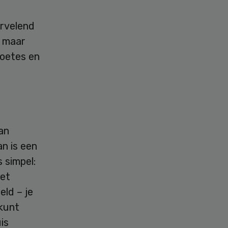
ervelend
, maar
boetes en
an
n is een
 simpel:
het
eld – je
 kunt
is