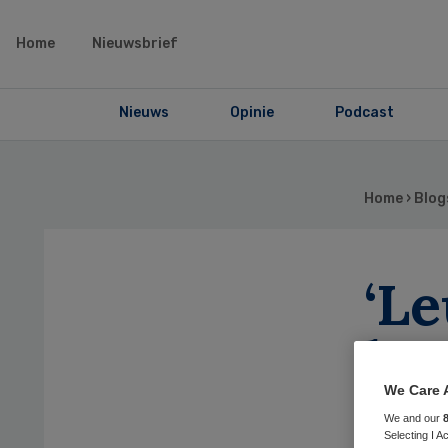
Home
Nieuwsbrief
Nieuws
Opinie
Podcast
Home
›
Blog
‘L
het
mak
We Care 
We and our
Selecting I 