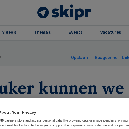
Video’s
Thema’s
Events
Vacatures
s
Opslaan
Reageer nu
Del
euker kunnen we
 niet maken, wel
kelijker’
About Your Privacy
889
partners store and access personal data, like browsing data or unique identifiers, on your
Accept enables tracking technologies to support the purposes shown under we and our partne