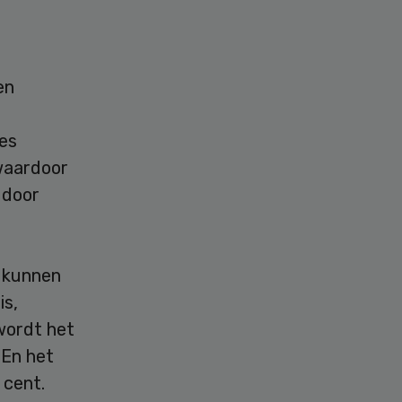
en
es
 waardoor
 door
 kunnen
is,
 wordt het
 En het
 cent.