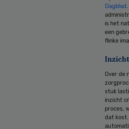
Dagblad
administr
is het na
een gebr
flinke im
Inzich
Over de 
zorgproce
stuk last
inzicht 
proces, w
dat kost.
automatis