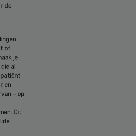
ar de
lingen
t of
maak je
die al
 patiënt
r en
rvan – op
men. Dit
lide