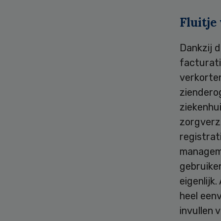
Fluitje
Dankzij d
facturat
verkorte
zienderog
ziekenhui
zorgverz
registra
manageme
gebruiken
eigenlijk
heel eenv
invullen 