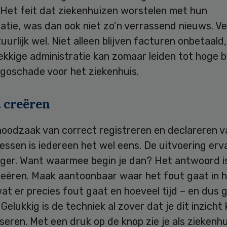
. Het feit dat ziekenhuizen worstelen met hun
atie, was dan ook niet zo’n verrassend nieuws. V
tuurlijk wel. Niet alleen blijven facturen onbetaald
ekkige administratie kan zomaar leiden tot hoge 
agoschade voor het ziekenhuis.
t creëren
noodzaak van correct registreren en declareren v
ssen is iedereen het wel eens. De uitvoering erva
iger. Want waarmee begin je dan? Het antwoord is
creëren. Maak aantoonbaar waar het fout gaat in 
at er precies fout gaat en hoeveel tijd – en dus g
 Gelukkig is de techniek al zover dat je dit inzicht
eren. Met een druk op de knop zie je als ziekenhu