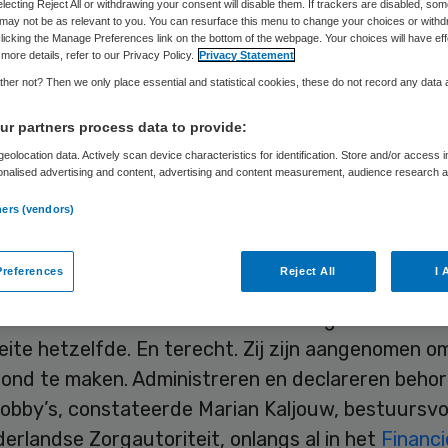
electing Reject All or withdrawing your consent will disable them. If trackers are disabled, so
may not be as relevant to you. You can resurface this menu to change your choices or withd
licking the Manage Preferences link on the bottom of the webpage. Your choices will have eff
more details, refer to our Privacy Policy.
Privacy Statement
Patrick Struyk
20 april 2016
,
13:15
163 keer gelezen
her not? Then we only place essential and statistical cookies, these do not record any data
r partners process data to provide:
eolocation data. Actively scan device characteristics for identification. Store and/or access 
onalised advertising and content, advertising and content measurement, audience research 
er zover: de jaarlijkse belastingaangifte. Voor ie
.
 de persoonlijke administratie tevoorschijn te h
ners (vendors)
g, op orde te brengen.
references
Reject All
I 
aar weinig mensen die de administratie als een a
d beschouwen. Voor artsen en chirurgen in zieken
feite hetzelfde. En terecht. Zij zijn aangenomen 
ond te maken. Administreren en declareren behor
hobby’s, constateerde Marian Kaljouw, bestuursvo
derlandse Zorgautoriteit, onlangs al in het
Financi