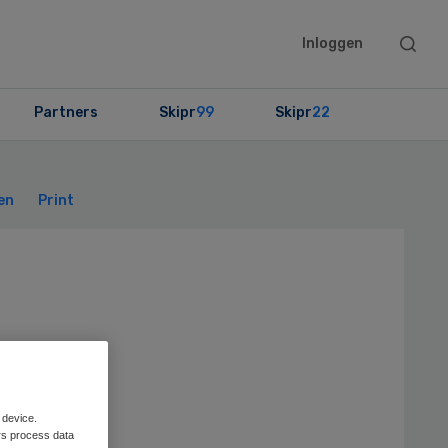
Searc
Inloggen
this
websit
Partners
Skipr
99
Skipr
22
Primary
Sidebar
en
Print
 device.
rs process data