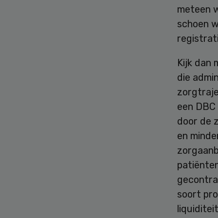
meteen wa
schoen wr
registrat
Kijk dan
die admin
zorgtraje
een DBC c
door de z
en minde
zorgaanbi
patiënten
gecontra
soort pro
liquidite