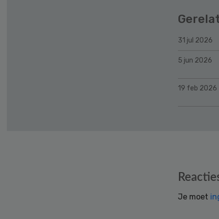
Gerela
31 jul 2026
5 jun 2026
19 feb 2026
Reader
Reactie
Interactions
Je moet
in