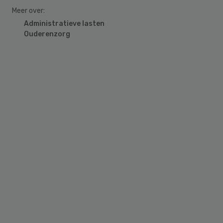
Meer over:
Administratieve lasten
Ouderenzorg
Primary
Sidebar