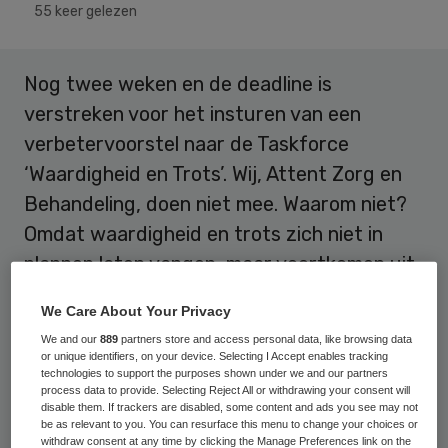
55 keer gelezen
Nog twee weken en de deadline is
verstreken voor het insturen van een
verbetervoorstel naar de Taskforce
‘Waardigheid en Trots’. Wij, Attent Zorg en
Behandeling, doen niet mee. Waarom niet?
Omdat waardigheid en trots zich niet in
plannen laten vangen, maar voortkomen uit
de harten van onze medewerkers, cliënten
We Care About Your Privacy
en mantelzorgers.
We and our
889
partners store and access personal data, like browsing data
or unique identifiers, on your device. Selecting I Accept enables tracking
Uiteraard was ik heel enthousiast toen ik
technologies to support the purposes shown under we and our partners
process data to provide. Selecting Reject All or withdrawing your consent will
voor het eerst hoorde dat we een project
disable them. If trackers are disabled, some content and ads you see may not
be as relevant to you. You can resurface this menu to change your choices or
konden indienen
om onze ouderenzorg te
withdraw consent at any time by clicking the Manage Preferences link on the