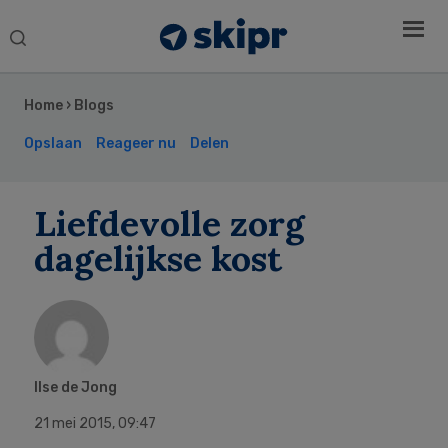
Search
this
Secondary
website
Sidebar
Home
›
Blogs
Opslaan
Reageer nu
Delen
Liefdevolle zorg
dagelijkse kost
Ilse de Jong
21 mei 2015
,
09:47