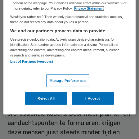
bottom of the webpage. Your choices will have effect within our Website. For
verbeteren
. Maar hoe dieper ik in de materie
more details, refer to our Privacy Policy.
Privacy Statement
dook, hoe meer het me ging tegenstaan.
Would you rather not? Then we only place essential and statistical cookies,
Het uitgangspunt van de Taskforce en de
these do not record any data about you as a person
We and our partners process data to provide:
nota is namelijk dat je waardigheid, trots en
Use precise geolocation data. Actively scan device characteristics for
liefdevolle zorg in plannen en kaders kunt
identification. Store and/or access information on a device. Personalised
vatten. Alsof het allemaal goed komt, als je
advertising and content, advertising and content measurement, audience
research and services development.
maar genoeg aandachtspunten formuleert.
List of Partners (vendors)
Maar waardigheid en trots zijn juist
Manage Preferences
gevoelsaspecten en gedragskenmerken. Die
zitten in de harten van mensen en worden
Reject All
I Accept
van daaruit uitgedragen. Uiteraard binnen
professionele kaders. Door meer plannen en
aandachtspunten te formuleren, krijgen
deze mensen juist steeds minder tijd en