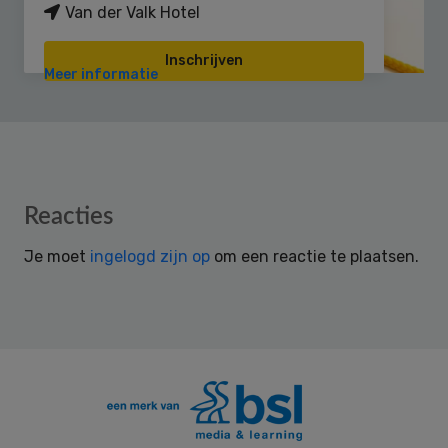
Van der Valk Hotel
Inschrijven
Meer informatie
Reader
Reacties
Interactions
Je moet
ingelogd zijn op
om een reactie te plaatsen.