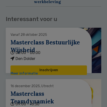
werkbeleving
Interessant voor u
Vanaf 28 oktober 2025
Masterclass Bestuurlijke
Wijsheid
00:00 - 00:00
Den Dolder
Inschrijven
Meer informatie
16 december 2025, Utrecht
Masterclass
Teamdynamiek
09:00 - 16:30