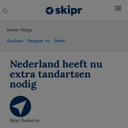
Search
this
Secondary
website
Sidebar
Home
›
Blogs
Opslaan
Reageer nu
Delen
Nederland heeft nu
extra tandartsen
nodig
Skipr Redactie