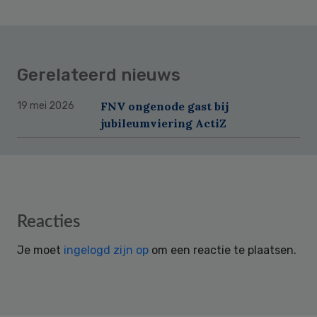
Gerelateerd nieuws
FNV ongenode gast bij
19 mei 2026
jubileumviering ActiZ
Reader
Reacties
Interactions
Je moet
ingelogd zijn op
om een reactie te plaatsen.