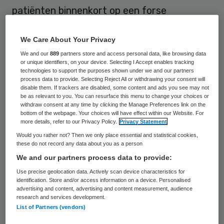
patiënten binnenkort op een forse
wachtlijst moeten rekenen, als ze al een
tandarts kunnen vinden. Dat is het trieste
We Care About Your Privacy
resultaat van het jarenlang negeren van de
We and our
889
partners store and access personal data, like browsing data
or unique identifiers, on your device. Selecting I Accept enables tracking
adviezen van het Capaciteitsorgaan om
technologies to support the purposes shown under we and our partners
process data to provide. Selecting Reject All or withdrawing your consent will
meer tandartsen op te leiden, zonder dat
disable them. If trackers are disabled, some content and ads you see may not
be as relevant to you. You can resurface this menu to change your choices or
de verantwoordelijke bewindslieden ooit
withdraw consent at any time by clicking the Manage Preferences link on the
iets met deze adviezen hebben gedaan.
bottom of the webpage. Your choices will have effect within our Website. For
more details, refer to our Privacy Policy.
Privacy Statement
Maar dit het moment om het tij te keren.
Would you rather not? Then we only place essential and statistical cookies,
these do not record any data about you as a person
We and our partners process data to provide:
Taakherschikking
Use precise geolocation data. Actively scan device characteristics for
identification. Store and/or access information on a device. Personalised
Al in 2010 en 2013 constateerde het
advertising and content, advertising and content measurement, audience
research and services development.
Capaciteitsorgaan dat er te weinig
List of Partners (vendors)
tandartsen werden opgeleid. In een eerdere