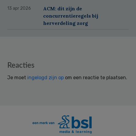
ACM: dit zijn de
13 apr 2026
concurrentieregels bij
herverdeling zorg
Reader
Reacties
Interactions
Je moet
ingelogd zijn op
om een reactie te plaatsen.