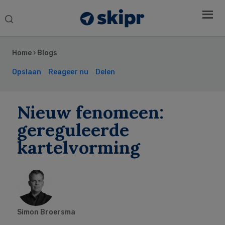
Search
this
Secondary
website
Sidebar
Home
›
Blogs
Opslaan
Reageer nu
Delen
Nieuw fenomeen:
gereguleerde
kartelvorming
Simon Broersma