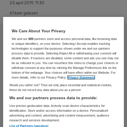
23 april 2019
,
11:30
61 keer gelezen
We Care About Your Privacy
Onlangs was ik bij een bijeenkomst voor
We and our
889
partners store and access personal data, like browsing data
interim-managers in de zorg. De conclusie
or unique identifiers, on your device. Selecting I Accept enables tracking
technologies to support the purposes shown under we and our partners
van de avond was dat de zorg van ‘samen
process data to provide. Selecting Reject All or withdrawing your consent will
werken’ toe moet naar ‘samenwerken’. Op
disable them. If trackers are disabled, some content and ads you see may not
be as relevant to you. You can resurface this menu to change your choices or
papier een verschil van één spatie, maar in
withdraw consent at any time by clicking the Manage Preferences link on the
bottom of the webpage. Your choices will have effect within our Website. For
de praktijk betekent dit veel meer.
more details, refer to our Privacy Policy.
Privacy Statement
Would you rather not? Then we only place essential and statistical cookies,
Het betekent overleggen over hoe het werk
these do not record any data about you as a person
We and our partners process data to provide:
het beste gedaan kan worden, wie dat het
Use precise geolocation data. Actively scan device characteristics for
beste kan doen en wat u kunt doen om
identification. Store and/or access information on a device. Personalised
dubbel werk te voorkomen. Sinds 2006
advertising and content, advertising and content measurement, audience
research and services development.
hebben we een stelsel waarin aanbieders
List of Partners (vendors)