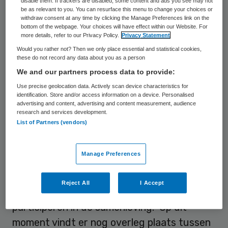
disable them. If trackers are disabled, some content and ads you see may not
gebonden vervoer; vervoer in een groep of
be as relevant to you. You can resurface this menu to change your choices or
withdraw consent at any time by clicking the Manage Preferences link on the
individueel en postcode afstand
bottom of the webpage. Your choices will have effect within our Website. For
more details, refer to our Privacy Policy.
Privacy Statement
woonlocatie en plaats
Would you rather not? Then we only place essential and statistical cookies,
dagbestedingslocatie.
these do not record any data about you as a person
We and our partners process data to provide:
Participeren
Use precise geolocation data. Actively scan device characteristics for
identification. Store and/or access information on a device. Personalised
advertising and content, advertising and content measurement, audience
research and services development.
Het vervoer met het openbaar vervoer,
List of Partners (vendors)
eigen vervoer of lopend vervoer valt niet
(meer) onder de beleidsregel. Met name het
Manage Preferences
vervallen van vervoer met het openbaar
vervoer staat haaks op het beleid dat
Reject All
I Accept
mensen zoveel mogelijk moeten
participeren in de samenleving. Op dit
moment vindt er nog overleg plaats tussen