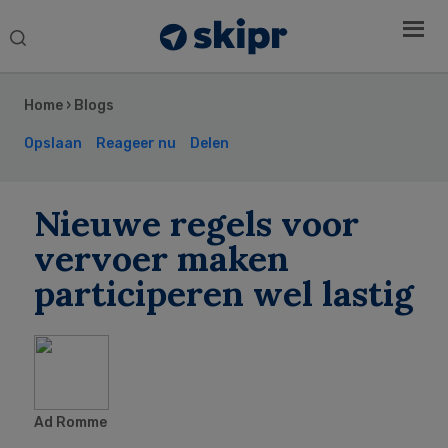
Search
this
Secondary
website
Sidebar
Home
›
Blogs
Opslaan
Reageer nu
Delen
Nieuwe regels voor
vervoer maken
participeren wel lastig
Ad Romme