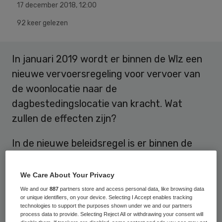
17 december 2018
,
12:00
92 keer gelezen
In januari 2019 wordt er binnen de Wlz een
nieuwe vervoersregeling voor vervoer van
de woonlocatie naar de
dagbestedingslocatie van kracht. Wat
zullen de effecten zijn?
In de nieuwe beleidsregel is er binnen de
gehandicaptenzorg sprake van 5
categorieën voor de bekostiging van
We Care About Your Privacy
vervoer. Er wordt hierbij een onderscheid
We and our
887
partners store and access personal data, like browsing data
or unique identifiers, on your device. Selecting I Accept enables tracking
gemaakt naar volwassenen en kinderen;
technologies to support the purposes shown under we and our partners
process data to provide. Selecting Reject All or withdrawing your consent will
rolstoel gebonden vervoer en niet rolstoel