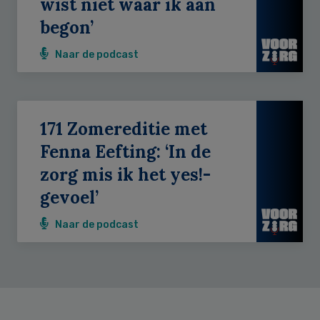
wist niet waar ik aan
begon’
Naar de podcast
171 Zomereditie met
Fenna Eefting: ‘In de
zorg mis ik het yes!-
gevoel’
Naar de podcast