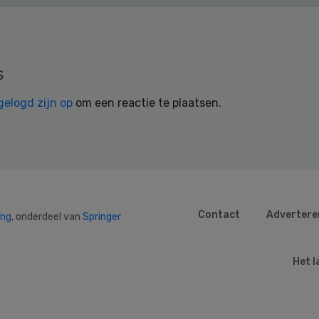
s
gelogd zijn op
om een reactie te plaatsen.
Contact
Advertere
ing
, onderdeel van
Springer
Het l