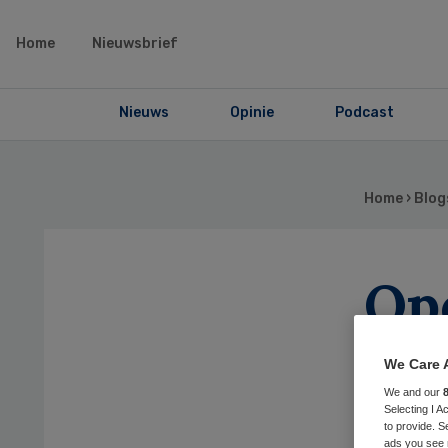
Home
Nieuwsbrief
Nieuws
Opinie
Podcast
Home
›
Blog
Op
ke
We Care 
We and our
Selecting I 
to provide. S
ads you see 