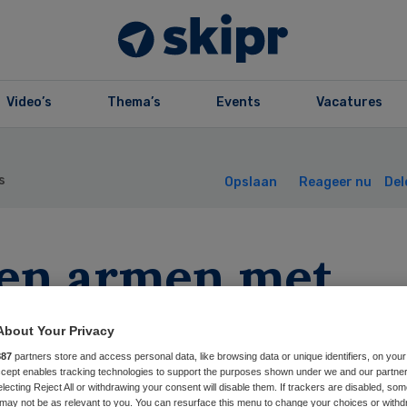
Video’s
Thema’s
Events
Vacatures
s
Opslaan
Reageer nu
Del
en armen met
nnis
About Your Privacy
887
partners store and access personal data, like browsing data or unique identifiers, on your
Accept enables tracking technologies to support the purposes shown under we and our partne
electing Reject All or withdrawing your consent will disable them. If trackers are disabled, so
may not be as relevant to you. You can resurface this menu to change your choices or withd