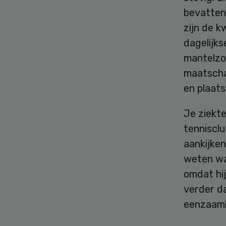
bevatten.
zijn de k
dagelijks
mantelzo
maatscha
en plaats
Je ziekte
tennisclu
aankijke
weten wat
omdat hij
verder da
eenzaamh