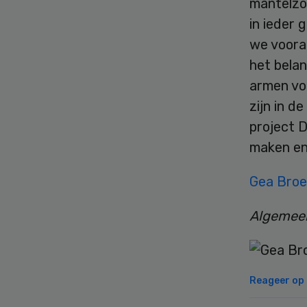
mantelzor
in ieder 
we vooral
het bela
armen vo
zijn in d
project 
maken en
Gea Bro
Algemeen
Reageer op d