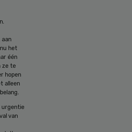
n.
s aan
 nu het
aar één
 ze te
er hopen
t alleen
belang.
e urgentie
val van