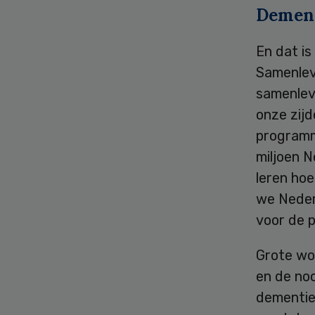
Dement
En dat is
Samenlev
samenlevi
onze zijd
progra
miljoen N
leren ho
we Nederl
voor de p
Grote woo
en de no
dementie