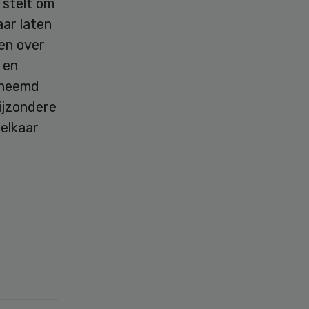
t stelt om
aar laten
gen over
 en
theemd
bijzondere
elkaar