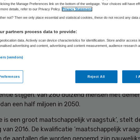
Gea Broekema-Procházka
21 september 2015
,
09:00
28 keer
licking the Manage Preferences link on the bottom of the webpage. Your choices will have eff
more details, refer to our Privacy Policy.
Privacy Statement
her not? Then we only place essential and statistical cookies, these do not record any data
r partners process data to provide:
andaag Wereld Alzheimer Dag. En er is nog steeds
eolocation data. Actively scan device characteristics for identification. Store and/or access 
onalised advertising and content, advertising and content measurement, audience research 
l. De meest recente cijfers van het CBS geven aa
.
an dementie sinds 1996 in Nederland is verdrievo
ners (vendors)
r 12500 duizend in 2014. Ook zojuist verschenen
ionale rapporten op het gebied van alzheimer sch
references
Reject All
I 
stend beeld: in de komende jaren zal het aantal 
ntie stijgen. Van 260 duizend mensen met demen
dan een half miljoen in 2050.
 is een groot maatschappelijk vraagstuk’, stelt 
 van 2016. De kwalificatie ‘maatschappelijk vraags
n de aantallen die worden genoemd zijn nauwelijk