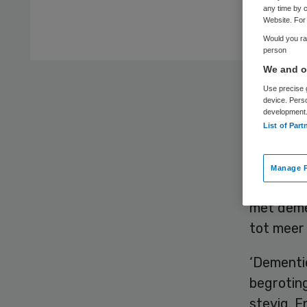
any time by c
Website. For 
Would you rat
person
We and ou
Het is v
Use precise g
device. Pers
de winke
development
sterfte a
List of Part
4400 naa
internat
Manage P
verontru
met deme
tot meer 
‘Dementie
begroting
stevig. E