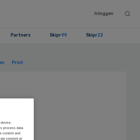
Searc
Inloggen
this
websit
Partners
Skipr
99
Skipr
22
Primary
Sidebar
en
Print
 device.
rs process data
me content and
raw consent at