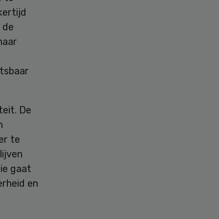
kertijd
t de
haar
etsbaar
teit. De
n
er te
lijven
ie gaat
erheid en