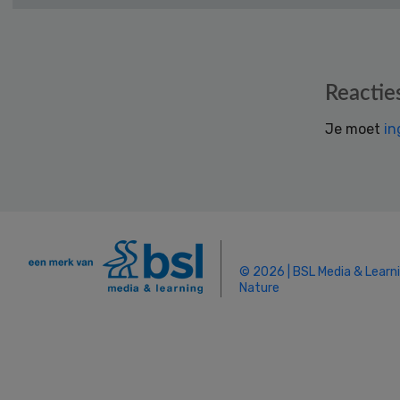
Reader
Reactie
Interactions
Je moet
in
© 2026 | BSL Media & Learn
Nature