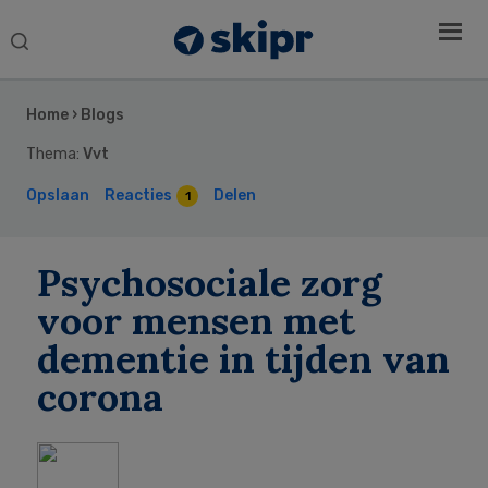
Search
this
Secondary
website
Sidebar
Home
›
Blogs
Thema:
Vvt
Opslaan
Reacties
Delen
1
Psychosociale zorg
voor mensen met
dementie in tijden van
corona