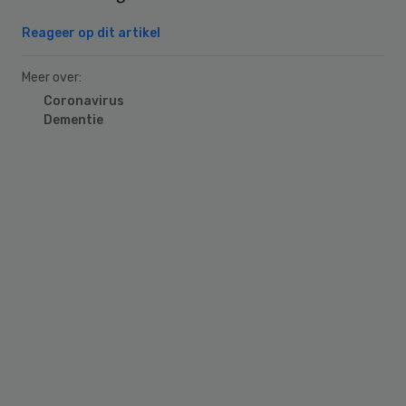
Reageer op dit artikel
Meer over:
Coronavirus
Dementie
Primary
Sidebar