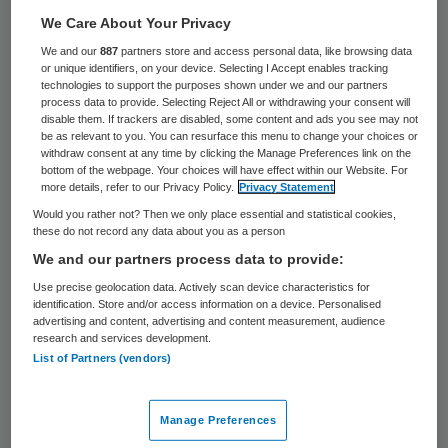
hen consequenties zijn als het gaat om hun
We Care About Your Privacy
algeheel welbevinden of kwaliteit van leven
We and our
887
partners store and access personal data, like browsing data
or unique identifiers, on your device. Selecting I Accept enables tracking
en wat we als familie, mantelzorgers en
technologies to support the purposes shown under we and our partners
process data to provide. Selecting Reject All or withdrawing your consent will
professioneel werkers in de dementiezorg
disable them. If trackers are disabled, some content and ads you see may not
be as relevant to you. You can resurface this menu to change your choices or
kunnen doen om hen optimaal te
withdraw consent at any time by clicking the Manage Preferences link on the
ondersteunen.
bottom of the webpage. Your choices will have effect within our Website. For
more details, refer to our Privacy Policy.
Privacy Statement
Would you rather not? Then we only place essential and statistical cookies,
Algehele gevoelens van
these do not record any data about you as a person
We and our partners process data to provide:
onveiligheid
Use precise geolocation data. Actively scan device characteristics for
identification. Store and/or access information on a device. Personalised
Veel mensen met dementie zullen net als
advertising and content, advertising and content measurement, audience
research and services development.
iedereen het nieuws volgen en dit kan ook
List of Partners (vendors)
bij hen gevoelens van angst oproepen. Een
extra risico is dat een onbehaaglijk gevoel
Manage Preferences
blijft hangen, maar de feiten die hier