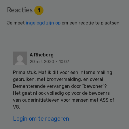
Reader
Reacties
1
Interactions
Je moet
ingelogd zijn op
om een reactie te plaatsen.
A Rheberg
20 mrt 2020 · 10:07
Prima stuk. Maf ik dit voor een interne mailing
gebruiken, met bronvermelding, en overal
Dementerende vervangen door “bewoner”?
Het gaat nl ook volledig op voor de bewoenrs
van ouderinitiatieven voor mensen met ASS of
VG.
Login om te reageren