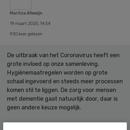
Maritza Allewijn
19 maart 2020
,
14:54
930 keer gelezen
De uitbraak van het Coronavirus heeft een
grote invloed op onze samenleving.
Hygiënemaatregelen worden op grote
schaal ingevoerd en steeds meer processen
komen stil te liggen. De zorg voor mensen
met dementie gaat natuurlijk door, daar is
geen andere keuze mogelijk.
Het is goed erbij stil te staan dat ook voor