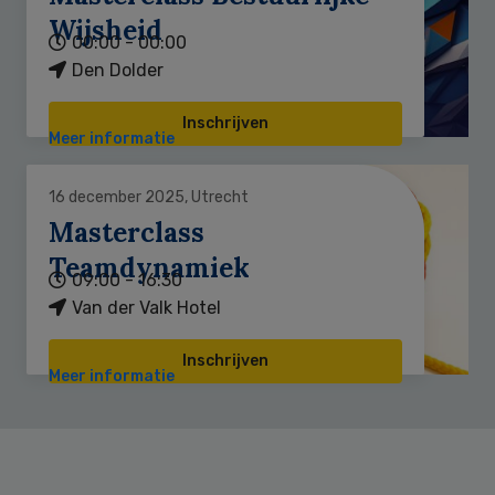
Wijsheid
00:00 - 00:00
Den Dolder
Inschrijven
Meer informatie
16 december 2025, Utrecht
Masterclass
Teamdynamiek
09:00 - 16:30
Van der Valk Hotel
Inschrijven
Meer informatie