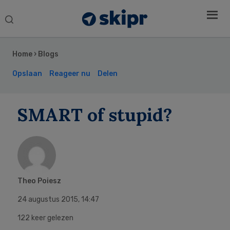
Search
this
Secondary
website
Sidebar
Home
›
Blogs
Opslaan
Reageer nu
Delen
SMART of stupid?
Theo Poiesz
24 augustus 2015
,
14:47
122 keer gelezen