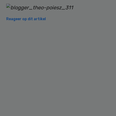
Reageer op dit artikel
Primary
Sidebar