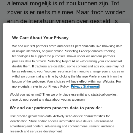
allemaal mogelijk is of zou kunnen zijn. Tot
zover is er niets mis mee. Maar toch worden
er in de literatuur vragen over gesteld. Is
het, bijvoorbeeld, nodig om de reeks
We Care About Your Privacy
adjectieven uit te breiden (zoals met
We and our
889
partners store and access personal data, like browsing data
‘Relevant’)? De meeste van dergelijke
or unique identifiers, on your device. Selecting I Accept enables tracking
vragen gaan echter over marginale
technologies to support the purposes shown under we and our partners
process data to provide. Selecting Reject All or withdrawing your consent will
aanpassingen en etaleren een krampachtige
disable them. If trackers are disabled, some content and ads you see may not
be as relevant to you. You can resurface this menu to change your choices or
poging een nieuw acroniem te formuleren.
withdraw consent at any time by clicking the Manage Preferences link on the
bottom of the webpage. Your choices will have effect within our Website. For
more details, refer to our Privacy Policy.
Privacy Statement
Acroniem
Would you rather not? Then we only place essential and statistical cookies,
these do not record any data about you as a person
We and our partners process data to provide:
Een meer fundamentele vraag betreft het
Use precise geolocation data. Actively scan device characteristics for
SMART-principe zelf: hoe algemeen
identification. Store and/or access information on a device. Personalised
toepasbaar is het? Vaak wordt ervan
advertising and content, advertising and content measurement, audience
research and services development.