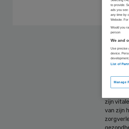
Selecting I 
to provide. S
ads you see 
any time by c
Website. For 
Would you rat
person
De Ameri
We and ou
aan de bo
Use precise g
longaando
device. Pers
development
de buurt 
List of Part
Hoevelma
Manage P
ongeveer 
een iPad
zijn vita
van zijn 
zorgverle
gezondhe