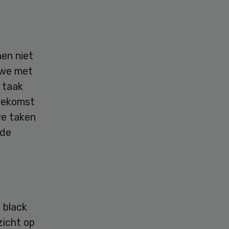
nen niet
e we met
 taak
toekomst
we taken
 de
 black
zicht op