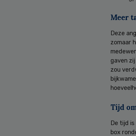
Meer t
Deze angs
zomaar he
medewerk
gaven zij
zou verd
bijkwame
hoeveelhe
Tijd o
De tijd i
box rond