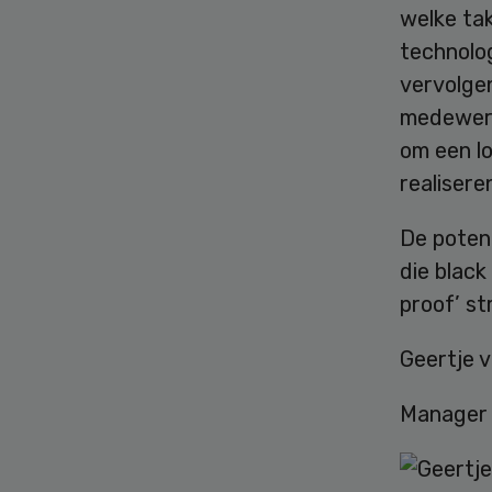
welke ta
technolo
vervolge
medewerk
om een lo
realisere
De potent
die black
proof’ st
Geertje 
Manager 