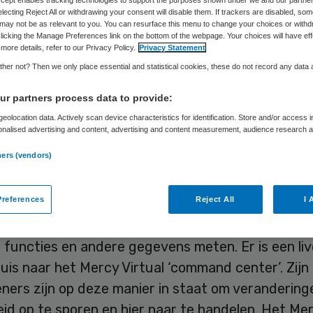
Geertje van de Ven
28 mei 2019
,
14:23
102 keer gelezen
Accept enables tracking technologies to support the purposes shown under we and our partne
electing Reject All or withdrawing your consent will disable them. If trackers are disabled, so
may not be as relevant to you. You can resurface this menu to change your choices or withd
licking the Manage Preferences link on the bottom of the webpage. Your choices will have eff
more details, refer to our Privacy Policy.
Privacy Statement
her not? Then we only place essential and statistical cookies, these do not record any data
kaan James Hoevelmann werkte vroeger als tim
r partners process data to provide:
uw van ziekenhuizen. Nu hij zelf door een ernsti
eolocation data. Actively scan device characteristics for identification. Store and/or access 
ening zorg nodig heeft, komt hij gek genoeg niet
onalised advertising and content, advertising and content measurement, audience research 
.
van de ziekenhuizen die hij ooit bouwde.
ners (vendors)
nn krijgt zorg van het Mercy Virtual Care Center
references
Reject All
I 
80 kilometer afstand van zijn huis. Hij is uitgeru
 en apparaten, zoals een bloeddrukmeter en senso
le functies en andere gegevens meten. Er is een l
huis naar het Mercy Virtual ‘command center’. Zijn
ners zijn op deze manier in staat om veranderinge
id op te sporen en hier naar te handelen. Het Me