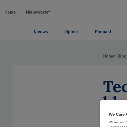
Home
Nieuwsbrief
Nieuws
Opinie
Podcast
Home
›
Blog
Te
bla
We Care 
We and our