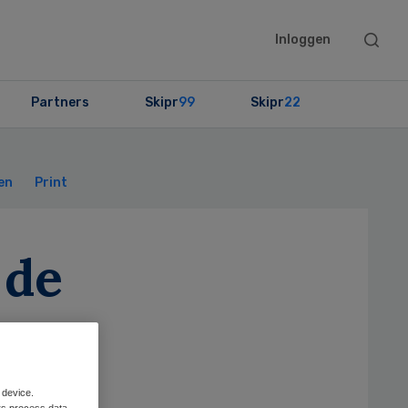
Searc
Inloggen
this
websit
Partners
Skipr
99
Skipr
22
Primary
Sidebar
en
Print
 de
 device.