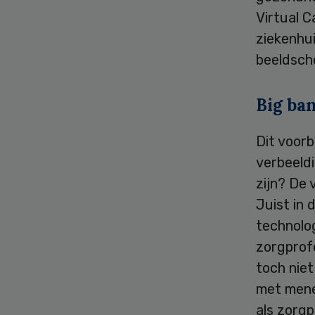
Virtual C
ziekenhui
beeldsch
Big ban
Dit voorb
verbeeldi
zijn? De 
Juist in 
technolo
zorgprof
toch niet
met mene
als zorgp