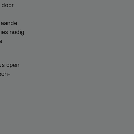
 door
taande
ies nodig
e
us open
ech-