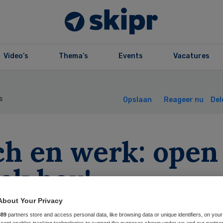
Video’s
Thema’s
Events
Vacatures
s
Opslaan
Reageer nu
Del
ch en werk: open
ck box!
About Your Privacy
889
partners store and access personal data, like browsing data or unique identifiers, on your