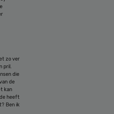
le
er
et zo ver
 pril.
ansen die
 van de
et kan
nde heeft
t? Ben ik