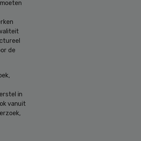
l moeten
erken
aliteit
ctureel
oor de
oek,
rstel in
ook vanuit
derzoek,