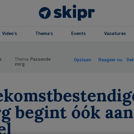
Video’s
Thema’s
Events
Vacatures
s
Thema:
Passende
Opslaan
Reageer nu
Del
zorg
ekomstbestendig
g begint óók aan
el