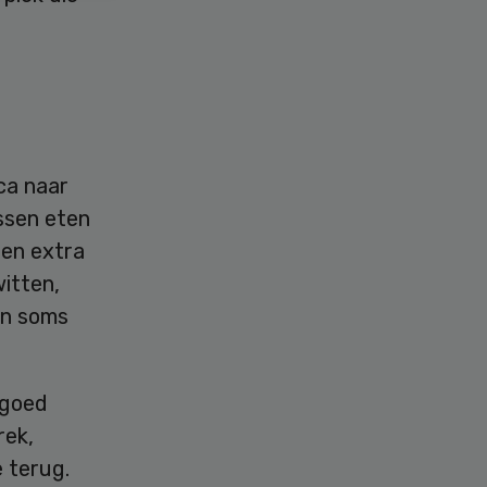
ca naar
ussen eten
een extra
witten,
en soms
 goed
rek,
e terug.