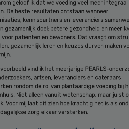
arom geloof ik dat we voeding veel meer integraa
n. De beste resultaten ontstaan wanneer
nisaties, kennispartners en leveranciers samenw
n gezamenlijk doel: betere gezondheid en meer kw
n voor patiënten en bewoners. Dat vraagt om stru
elen, gezamenlijk leren en keuzes durven maken v
mijn.
 voorbeeld vind ik het meerjarige PEARLS-onderz
derzoekers, artsen, leveranciers en cateraars
en rondom de rol van plantaardige voeding bij he
nhuis. Niet alleen vanuit wetenschap, maar juist 
jk. Voor mij laat dit zien hoe krachtig het is als on
 dagelijkse zorg elkaar versterken.