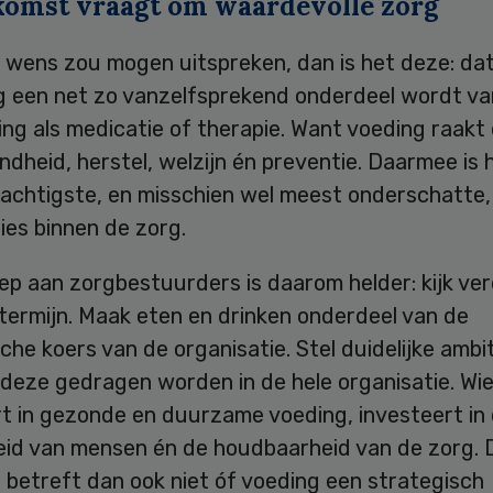
komst vraagt om waardevolle zorg
n wens zou mogen uitspreken, dan is het deze: da
rg een net zo vanzelfsprekend onderdeel wordt va
ng als medicatie of therapie. Want voeding raakt 
dheid, herstel, welzijn én preventie. Daarmee is 
rachtigste, en misschien wel meest onderschatte,
ies binnen de zorg.
ep aan zorgbestuurders is daarom helder: kijk ve
termijn. Maak eten en drinken onderdeel van de
che koers van de organisatie. Stel duidelijke ambi
 deze gedragen worden in de hele organisatie. Wi
rt in gezonde en duurzame voeding, investeert in
id van mensen én de houdbaarheid van de zorg. 
j betreft dan ook niet óf voeding een strategisch