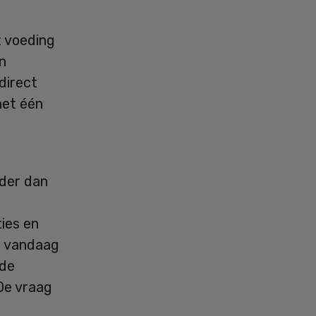
t voeding
n
direct
het één
rder dan
ties en
e vandaag
 de
De vraag