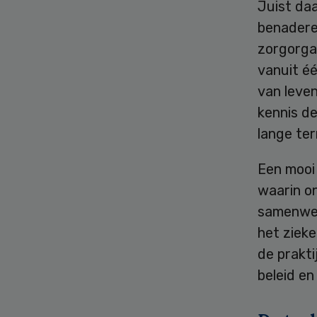
Juist da
benadere
zorgorga
vanuit éé
van leve
kennis d
lange ter
Een mooi
waarin on
samenwerk
het zieke
de prakti
beleid en