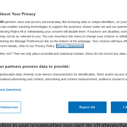
About Your Privacy
Ruud Homan
1 juni 2026
,
14:14
810 keer gelezen
889
partners store and access personal data, like browsing data or unique identifiers, on your
Accept enables tracking technologies to support the purposes shown under we and our partne
electing Reject All or withdrawing your consent will disable them. If trackers are disabled, so
may not be as relevant to you. You can resurface this menu to change your choices or withd
licking the Manage Preferences link on the bottom of the webpage. Your choices will have eff
more details, refer to our Privacy Policy.
Privacy Statement
eren miljarden in zorg, maar behandelen voeding 
her not? Then we only place essential and statistical cookies, these do not record any data
logistiek vraagstuk. Dat is een gemiste kans. Wan
r partners process data to provide:
eïnvloedt niet alleen gezondheid en herstel, maa
eolocation data. Actively scan device characteristics for identification. Store and/or access 
 preventie én de houdbaarheid van ons zorgsystee
onalised advertising and content, advertising and content measurement, audience research 
.
ners (vendors)
ertijd hebben de keuzes die we maken rondom voe
pact op mens en milieu. Juist daarom kunnen we
references
Reject All
I 
d en duurzaamheid niet langer los van elkaar zie
eding in veel organisaties nog niet de strategische