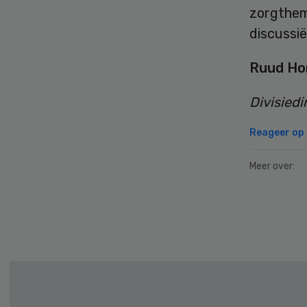
zorgthem
discussië
Ruud H
Divisiedi
Reageer op d
Meer over:
Secondary
Sidebar