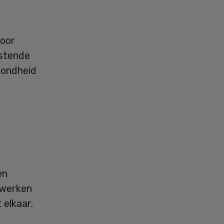
Door
astende
zondheid
en
h werken
 elkaar.