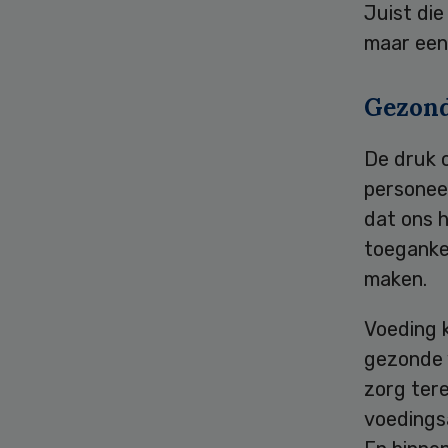
Juist die
maar een
Gezond
De druk o
personee
dat ons 
toeganke
maken.
Voeding k
gezonde 
zorg tere
voedings