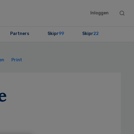
Searc
Inloggen
this
websit
Partners
Skipr
99
Skipr
22
Primary
Sidebar
en
Print
e