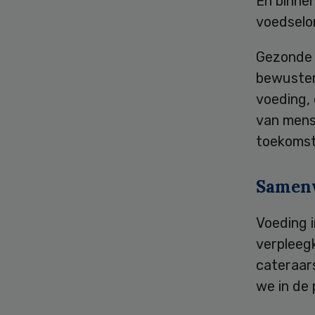
En binne
voedselo
Gezonde 
bewuster
voeding, 
van mens
toekomst
Samenw
Voeding i
verpleegk
cateraars
we in de 