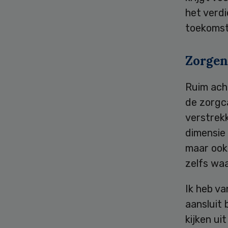
het verdi
toekomst
Zorgen
Ruim ach
de zorgca
verstrek
dimensie 
maar ook 
zelfs wa
Ik heb va
aansluit 
kijken ui