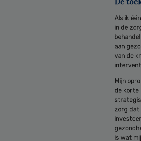
De toe
Als ik éé
in de zo
behandeli
aan gezon
van de k
intervent
Mijn opro
de korte 
strategis
zorg dat
investee
gezondhe
is wat mi