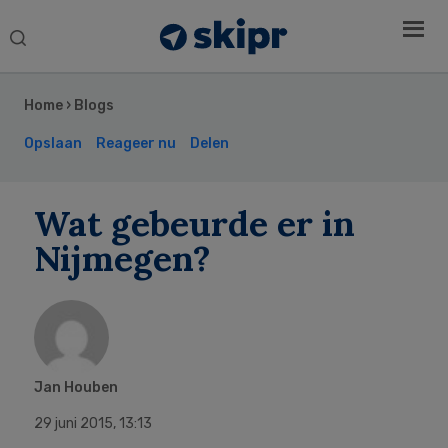
Search
this
Secondary
website
Sidebar
Home
›
Blogs
Opslaan
Reageer nu
Delen
Wat gebeurde er in
Nijmegen?
Jan Houben
29 juni 2015
,
13:13