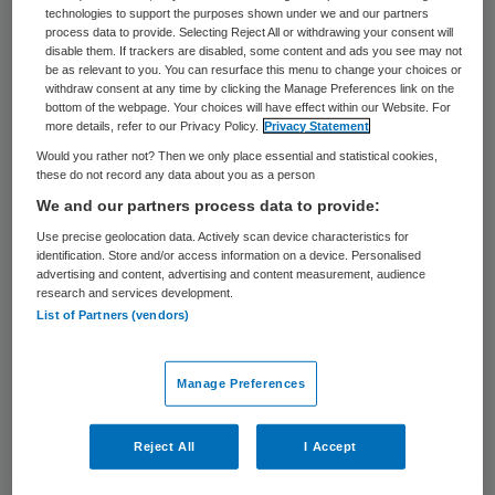
vooruitziende geesten na. Stap 2 en 3 zijn
technologies to support the purposes shown under we and our partners
process data to provide. Selecting Reject All or withdrawing your consent will
doorgaans de fasen waarin de meeste
disable them. If trackers are disabled, some content and ads you see may not
be as relevant to you. You can resurface this menu to change your choices or
organisaties zich bevinden: het belang van
withdraw consent at any time by clicking the Manage Preferences link on the
bottom of the webpage. Your choices will have effect within our Website. For
de innovatie wordt ingezien en de eerste
more details, refer to our Privacy Policy.
Privacy Statement
moeilijkheden zijn overwonnen, al is het
Would you rather not? Then we only place essential and statistical cookies,
these do not record any data about you as a person
einddoel nog ver uit zicht. De daarop
We and our partners process data to provide:
volgende stappen zijn al moeilijker te
Use precise geolocation data. Actively scan device characteristics for
realiseren. De laatste stap, die naar de
identification. Store and/or access information on a device. Personalised
advertising and content, advertising and content measurement, audience
volledige doorvoering van de innovatie,
research and services development.
wordt zelfs eigenlijk nooit gezet. Daar is
List of Partners (vendors)
het de bedenkers van dergelijke
ontwikkelingsmodellen ook niet om te doen,
Manage Preferences
want daarmee maken ze zichzelf
overbodig, en wie wil dat nou?
Reject All
I Accept