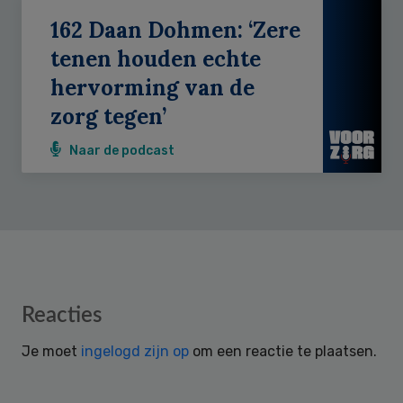
162 Daan Dohmen: ‘Zere
tenen houden echte
hervorming van de
zorg tegen’
Naar de podcast
Reader
Reacties
Interactions
Je moet
ingelogd zijn op
om een reactie te plaatsen.