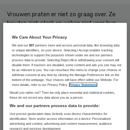
Vrouwen praten er niet zo graag over. Ze
houden zich sterk en wijken niet voor hun
verantwoordelijkheid in de zorg. Laat ik het
We Care About Your Privacy
onderwerp dan maar aansnijden: de
We and our
887
partners store and access personal data, like browsing data
overgang.
or unique identifiers, on your device. Selecting I Accept enables tracking
technologies to support the purposes shown under we and our partners
process data to provide. Selecting Reject All or withdrawing your consent will
Een beetje schroom voel ik wel. Welke man
disable them. If trackers are disabled, some content and ads you see may not
be as relevant to you. You can resurface this menu to change your choices or
mag hier iets van vinden? Maar ja, dat is
withdraw consent at any time by clicking the Manage Preferences link on the
nou precies een deel van het probleem. Te
bottom of the webpage. Your choices will have effect within our Website. For
more details, refer to our Privacy Policy.
Privacy Statement
weinig mannen denken hierover na. Dus ook
Would you rather not? Then we only place essential and statistical cookies,
de mannelijke leidinggevenden in de zorg
these do not record any data about you as a person
We and our partners process data to provide:
niet. Laat staan dat ze dit onderwerp
Use precise geolocation data. Actively scan device characteristics for
bespreekbaar maken. Geheel onterecht…
identification. Store and/or access information on a device. Personalised
advertising and content, advertising and content measurement, audience
research and services development.