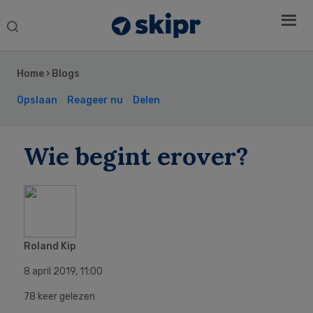
Search
this
Secondary
website
Sidebar
Home
›
Blogs
Opslaan
Reageer nu
Delen
Wie begint erover?
Roland Kip
8 april 2019
,
11:00
78 keer gelezen