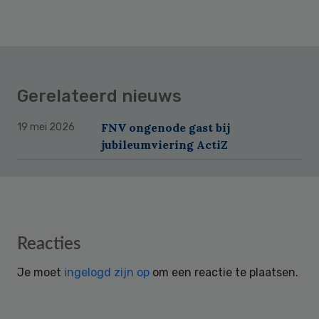
Gerelateerd nieuws
FNV ongenode gast bij
19 mei 2026
jubileumviering ActiZ
Reader
Reacties
Interactions
Je moet
ingelogd zijn op
om een reactie te plaatsen.