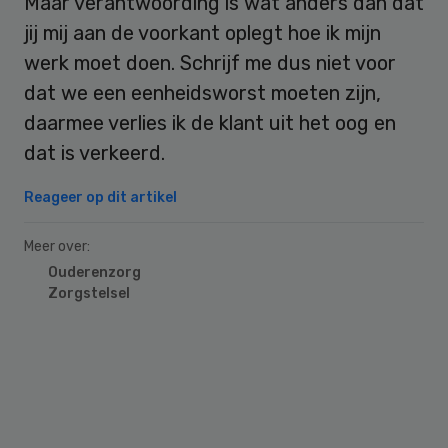
Maar verantwoording is wat anders dan dat
jij mij aan de voorkant oplegt hoe ik mijn
werk moet doen. Schrijf me dus niet voor
dat we een eenheidsworst moeten zijn,
daarmee verlies ik de klant uit het oog en
dat is verkeerd.
Reageer op dit artikel
Meer over:
Ouderenzorg
Zorgstelsel
Primary
Sidebar