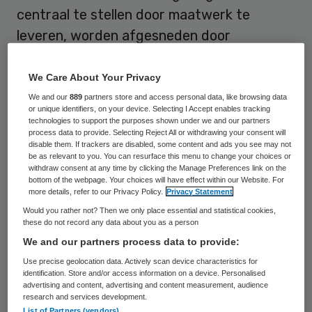
centraal te stellen door maatwerk te
leveren, worden afgesneden door
beknellende controledrang, systeemdruk en
medicalisering.
We Care About Your Privacy
We and our
889
partners store and access personal data, like browsing data
or unique identifiers, on your device. Selecting I Accept enables tracking
Medisch paradigma
technologies to support the purposes shown under we and our partners
process data to provide. Selecting Reject All or withdrawing your consent will
disable them. If trackers are disabled, some content and ads you see may not
Het medisch paradigma is dominant: we
be as relevant to you. You can resurface this menu to change your choices or
withdraw consent at any time by clicking the Manage Preferences link on the
benaderen mensen vanuit ziekte en vanuit
bottom of the webpage. Your choices will have effect within our Website. For
more details, refer to our Privacy Policy.
Privacy Statement
zorgoplossingen. Maar we moeten er
Would you rather not? Then we only place essential and statistical cookies,
naartoe om primair vanuit de mens zelf te
these do not record any data about you as a person
kijken naar wat nodig is. Dus niet redeneren
We and our partners process data to provide:
vanuit de standaardoplossingen die het
Use precise geolocation data. Actively scan device characteristics for
identification. Store and/or access information on a device. Personalised
systeem biedt, maar vanuit de persoonlijke
advertising and content, advertising and content measurement, audience
research and services development.
situatie en behoeften, naar oplossingen die
List of Partners (vendors)