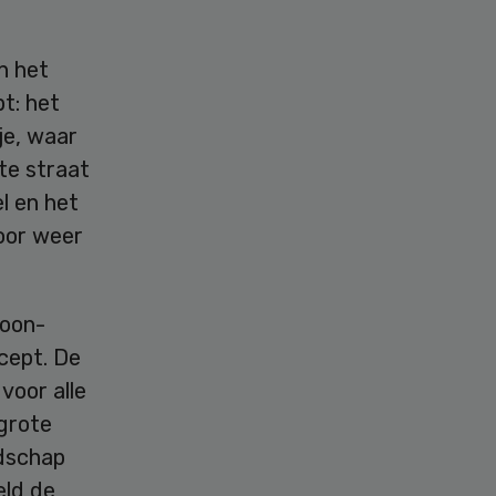
n het
t: het
e, waar
te straat
l en het
oor weer
woon-
cept. De
voor alle
grote
odschap
eld de