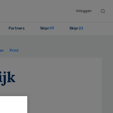
Searc
Inloggen
this
websit
Partners
Skipr
99
Skipr
22
Primary
Sidebar
en
Print
ijk