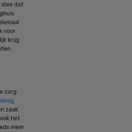
t idee dat
eghuis
elemaal
k voor
ijk krijg
iten
de zorg
oloog
en zaak
 ook het
eeds meer