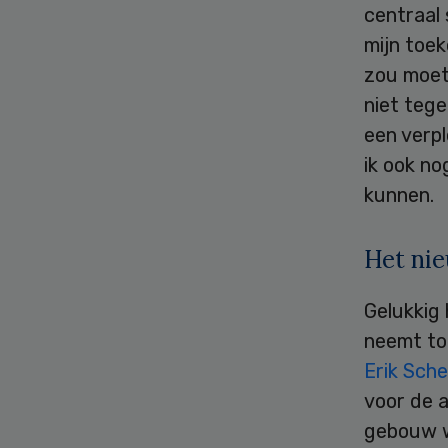
centraal 
mijn toek
zou moete
niet tege
een verpl
ik ook no
kunnen.
Het ni
Gelukkig 
neemt toe
Erik Sch
voor de a
gebouw w