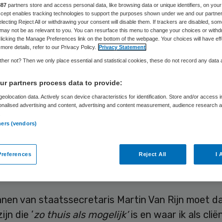
Danielle Harkes
21 oktober 2015
,
09:59
51 keer gelezen
887
partners store and access personal data, like browsing data or unique identifiers, on your
Accept enables tracking technologies to support the purposes shown under we and our partne
electing Reject All or withdrawing your consent will disable them. If trackers are disabled, so
may not be as relevant to you. You can resurface this menu to change your choices or withd
licking the Manage Preferences link on the bottom of the webpage. Your choices will have eff
more details, refer to our Privacy Policy.
Privacy Statement
u wonen als u oud bent? Op deze veel gestelde vr
her not? Then we only place essential and statistical cookies, these do not record any data
 van een bijeenkomst over woonvormen voor oude
r partners process data to provide:
 fraaie vergezichten: met een groep vrienden in 
eolocation data. Actively scan device characteristics for identification. Store and/or access 
, een appartementje in de stad, verhuizen naar de
onalised advertising and content, advertising and content measurement, audience research 
.
ners (vendors)
et vaak over een andere boeg. Tegen de tijd dat i
 ik vast dementie en aangezien ik grote kans heb d
references
Reject All
I 
n voor sta, hoop ik dat een verpleeghuis een fijne 
.
nnen van staatssecretaris Martin Van Rijn moet d
ijn die ’
zo thuis als mogelijk’
is en waar ik als clië