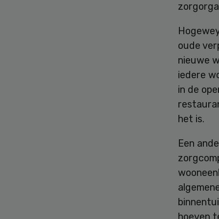
zorgorga
Hogeweyk
oude verp
nieuwe w
iedere w
in de ope
restaura
het is.
Een ande
zorgcomp
wooneenh
algemene
binnentu
hoeven te