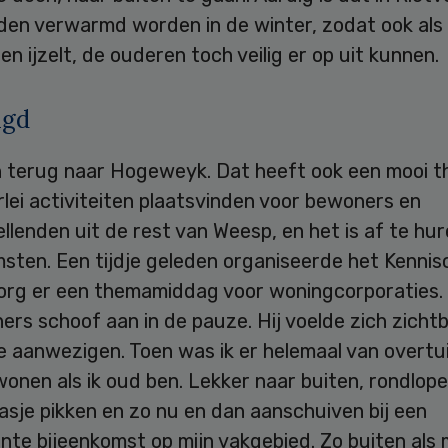
den verwarmd worden in de winter, zodat ook als
n ijzelt, de ouderen toch veilig er op uit kunnen.
igd
 terug naar Hogeweyk. Dat heeft ook een mooi t
rlei activiteiten plaatsvinden voor bewoners en
llenden uit de rest van Weesp, en het is af te hu
msten. Een tijdje geleden organiseerde het Kenni
rg er een themamiddag voor woningcorporaties.
rs schoof aan in de pauze. Hij voelde zich zichtb
 aanwezigen. Toen was ik er helemaal van overtui
wonen als ik oud ben. Lekker naar buiten, rondlope
rasje pikken en zo nu en dan aanschuiven bij een
nte bijeenkomst op mijn vakgebied. Zo buiten als