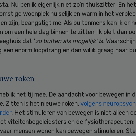
sta. Nu ben ik eigenlijk niet zo’n thuiszitter. En he
omstige woonplek huiselijk en warm in het verple
n zijn, beangstigt me. Als buitenmens kan ik er h
n om een hele dag binnen te zitten. Ik pleit dan oo
eeghuis dat ‘
zo buiten als mogelijk’ i
s. Waarschijnl
g een enorm loopdrang en dan wil ik graag naar bu
euwe roken
heb ik het tij mee. De aandacht voor bewegen in 
. Zitten is het nieuwe roken,
volgens neuropsych
erder
. Het stimuleren van bewegen is niet alleen e
ctiviteitenbegeleidsters en de fysiotherapeuten:
aar mensen wonen kan bewegen stimuleren. St