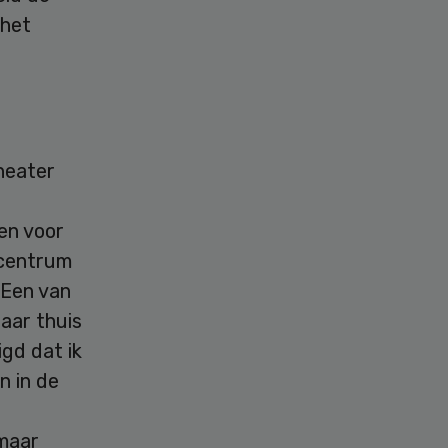
 het
heater
ren voor
scentrum
 Een van
aar thuis
gd dat ik
n in de
 maar