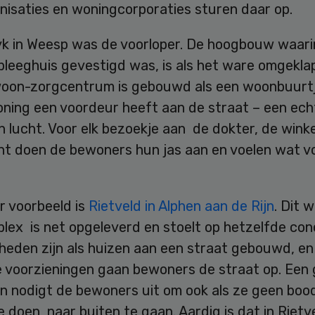
nisaties en woningcorporaties sturen daar op.
 in Weesp was de voorloper. De hoogbouw waari
leeghuis gevestigd was, is als het ware omgeklap
oon-zorgcentrum is gebouwd als een woonbuurtj
oning een voordeur heeft aan de straat – een ech
n lucht. Voor elk bezoekje aan de dokter, de winke
nt doen de bewoners hun jas aan en voelen wat v
r voorbeeld is
Rietveld in Alphen aan de Rijn
. Dit 
lex is net opgeleverd en stoelt op hetzelfde con
eden zijn als huizen aan een straat gebouwd, en 
 voorzieningen gaan bewoners de straat op. Een 
in nodigt de bewoners uit om ook als ze geen bo
 doen, naar buiten te gaan. Aardig is dat in Rietv