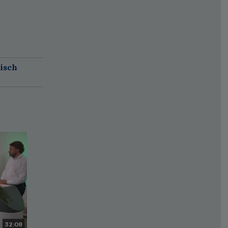
isch
32:08