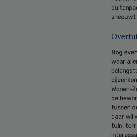
buitenpa
sneeuwt e
Overtu
Nog even
waar alle
belangste
bijeenko
Wonen-Zo
de bewone
tussen de
daar wil 
tuin, ter
interessa