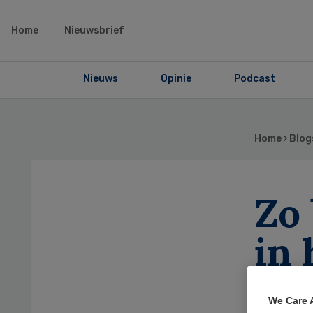
Home
Nieuwsbrief
Nieuws
Opinie
Podcast
Home
›
Blog
Zo 
in 
We Care 