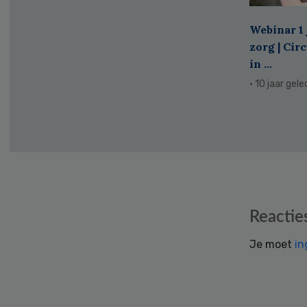
Webinar 1 
zorg | Cir
in ...
· 10 jaar gel
Reader
Reactie
Interactions
Je moet
in