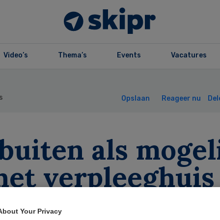
Video’s
Thema’s
Events
Vacatures
s
Opslaan
Reageer nu
Del
buiten als mogel
het verpleeghuis
About Your Privacy