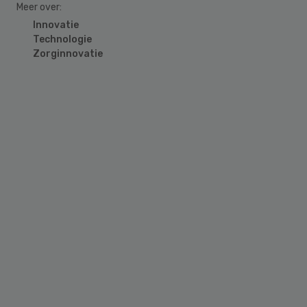
Meer over:
Innovatie
Technologie
Zorginnovatie
Primary
Sidebar