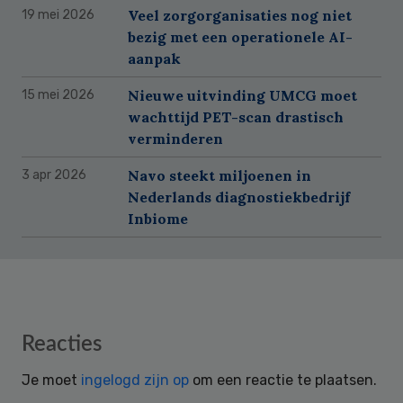
Veel zorgorganisaties nog niet
19 mei 2026
bezig met een operationele AI-
aanpak
Nieuwe uitvinding UMCG moet
15 mei 2026
wachttijd PET-scan drastisch
verminderen
Navo steekt miljoenen in
3 apr 2026
Nederlands diagnostiekbedrijf
Inbiome
Reader
Reacties
Interactions
Je moet
ingelogd zijn op
om een reactie te plaatsen.