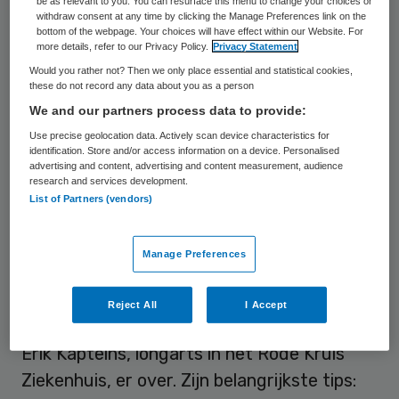
be as relevant to you. You can resurface this menu to change your choices or
starten vaak bijna alle vakgroepen, ook uit
withdraw consent at any time by clicking the Manage Preferences link on the
bottom of the webpage. Your choices will have effect within our Website. For
nieuwsgierigheid, en wil men daarna nooit
more details, refer to our Privacy Policy.
Privacy Statement
meer terug. Voordelen die in de praktijk
Would you rather not? Then we only place essential and statistical cookies,
these do not record any data about you as a person
ontstaan zijn dan ineens concreet: minder
We and our partners process data to provide:
telefoontjes bij het secretariaat of poli
Use precise geolocation data. Actively scan device characteristics for
assistenten, minder herhaalbezoeken, beter
identification. Store and/or access information on a device. Personalised
advertising and content, advertising and content measurement, audience
geïnformeerde patiënten en meer
research and services development.
mogelijkheden als zorgverlener om
List of Partners (vendors)
patiënten tussentijds bij te sturen.
Manage Preferences
Hoe om te gaan met dit grote verschil in
beeldvorming vóóraf en het enthousiasme
Reject All
I Accept
in de praktijk als men is gestart? Ik sprak
Erik Kapteins, longarts in het Rode Kruis
Ziekenhuis, er over. Zijn belangrijkste tips: