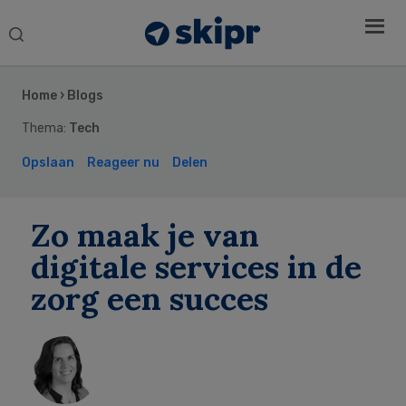
Search
this
Secondary
website
Sidebar
Home
›
Blogs
Thema:
Tech
Opslaan
Reageer nu
Delen
Zo maak je van
digitale services in de
zorg een succes