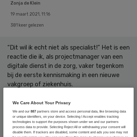
Zonja de Klein
19 maart 2021
,
11:16
381 keer gelezen
“Dit wil ik echt niet als specialist!” Het is een
reactie die ik, als projectmanager van een
digitale dienst in de zorg, vaker tegenkom
bij de eerste kennismaking in een nieuwe
vakgroep of ziekenhuis.
We Care About Your Privacy
Het team ziet geen noodzaak om de nu
We and our
887
partners store and access personal data, like browsing data
bestaande manier van werken te
or unique identifiers, on your device. Selecting I Accept enables tracking
technologies to support the purposes shown under we and our partners
veranderen en zit niet te wachten op nog
process data to provide. Selecting Reject All or withdrawing your consent will
meer communicatie met patiënten. Toch
disable them. If trackers are disabled, some content and ads you see may not