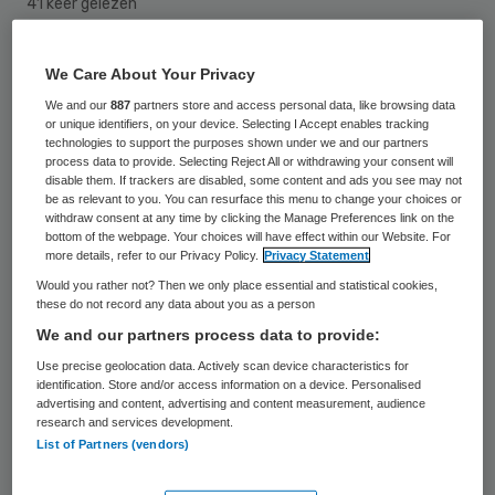
41 keer gelezen
Het aantal mensen dat onnodig overlijdt
We Care About Your Privacy
aan de leverziekten chronische hepatitis B
We and our
887
partners store and access personal data, like browsing data
or unique identifiers, on your device. Selecting I Accept enables tracking
en C blijft stijgen. “Als we nu niets doen, zijn
technologies to support the purposes shown under we and our partners
process data to provide. Selecting Reject All or withdrawing your consent will
er over tien jaar zo’n 5.000 onnodige
disable them. If trackers are disabled, some content and ads you see may not
doden”, waarschuwt Jan Hendrik
be as relevant to you. You can resurface this menu to change your choices or
withdraw consent at any time by clicking the Manage Preferences link on the
Richardus, epidemioloog en hoogleraar
bottom of the webpage. Your choices will have effect within our Website. For
more details, refer to our Privacy Policy.
Privacy Statement
Infectieziekten en Publieke Gezondheid aan
Would you rather not? Then we only place essential and statistical cookies,
het Erasmus MC.
these do not record any data about you as a person
We and our partners process data to provide:
Volgens de Nederlandse Leverpatiënten
Use precise geolocation data. Actively scan device characteristics for
Vereniging is het grote publiek onvoldoende
identification. Store and/or access information on a device. Personalised
advertising and content, advertising and content measurement, audience
geïnformeerd over de leverziekten. De
research and services development.
List of Partners (vendors)
belangenorganisatie is om die reden een
campagne begonnen. Het moet ertoe leiden