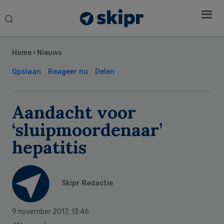
Search
this
Secondary
website
Sidebar
Home
›
Nieuws
Opslaan
Reageer nu
Delen
Aandacht voor
‘sluipmoordenaar’
hepatitis
Skipr Redactie
9 november 2017
,
13:46