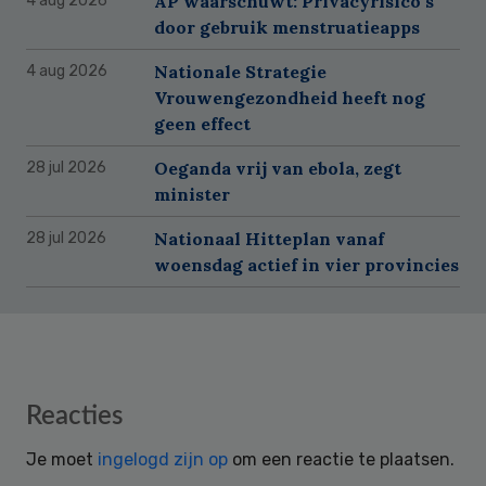
AP waarschuwt: Privacyrisico’s
4 aug 2026
door gebruik menstruatieapps
Nationale Strategie
4 aug 2026
Vrouwengezondheid heeft nog
geen effect
Oeganda vrij van ebola, zegt
28 jul 2026
minister
Nationaal Hitteplan vanaf
28 jul 2026
woensdag actief in vier provincies
Reader
Reacties
Interactions
Je moet
ingelogd zijn op
om een reactie te plaatsen.