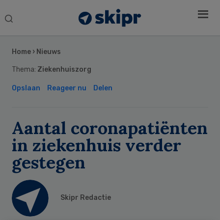
Search
this
Secondary
website
Sidebar
Home
›
Nieuws
Thema:
Ziekenhuiszorg
Opslaan
Reageer nu
Delen
Aantal coronapatiënten
in ziekenhuis verder
gestegen
Skipr Redactie