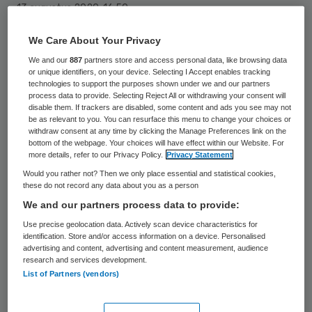
13 augustus 2020
,
16:50
949 keer gelezen
We Care About Your Privacy
Het aantal coronapatiënten dat in een
We and our
887
partners store and access personal data, like browsing data
or unique identifiers, on your device. Selecting I Accept enables tracking
ziekenhuis ligt, blijft stijgen. Ziekenhuizen
technologies to support the purposes shown under we and our partners
process data to provide. Selecting Reject All or withdrawing your consent will
behandelen momenteel 158 mensen wegens
disable them. If trackers are disabled, some content and ads you see may not
het coronavirus. Dat is het hoogste aantal
be as relevant to you. You can resurface this menu to change your choices or
withdraw consent at any time by clicking the Manage Preferences link on the
sinds 1 juli. In twee weken tijd is het aantal
bottom of the webpage. Your choices will have effect within our Website. For
more details, refer to our Privacy Policy.
Privacy Statement
patiënten net niet verdubbeld, van 80 naar
Would you rather not? Then we only place essential and statistical cookies,
158.
these do not record any data about you as a person
We and our partners process data to provide:
Use precise geolocation data. Actively scan device characteristics for
“Het totaal aantal opgenomen COVID-
identification. Store and/or access information on a device. Personalised
advertising and content, advertising and content measurement, audience
patienten neemt nog steeds toe. We
research and services development.
moeten alert blijven omdat we ook een
List of Partners (vendors)
toename van het aantal besmettingen zien”,