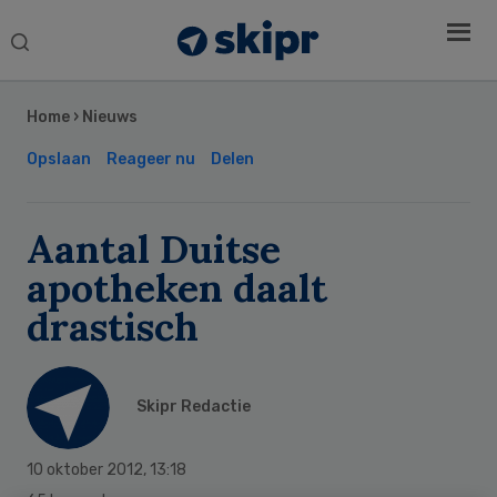
Search
this
Secondary
website
Sidebar
Home
›
Nieuws
Opslaan
Reageer nu
Delen
Aantal Duitse
apotheken daalt
drastisch
Skipr Redactie
10 oktober 2012
,
13:18