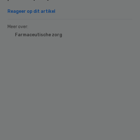
Reageer op dit artikel
Meer over:
Farmaceutische zorg
Primary
Sidebar