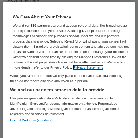
65 keer gelezen
We Care About Your Privacy
Het aantal apotheken in Duitsland is de
We and our
889
partners store and access personal data, like browsing data
afgelopen jaren drastisch afgenomen en die
or unique identifiers, on your device. Selecting I Accept enables tracking
trend zet zich door. “Elke week gaat er in
technologies to support the purposes shown under we and our partners
process data to provide. Selecting Reject All or withdrawing your consent will
zes apotheken het licht definitief uit”, zegt
disable them. If trackers are disabled, some content and ads you see may not
be as relevant to you. You can resurface this menu to change your choices or
de voorzitter van het Duitse verbond van
withdraw consent at any time by clicking the Manage Preferences link on the
bottom of the webpage. Your choices will have effect within our Website. For
apothekers ABDA voorafgaand aan een
more details, refer to our Privacy Policy.
Privacy Statement
landelijk congres in München.
Would you rather not? Then we only place essential and statistical cookies,
these do not record any data about you as a person
Het aantal apotheken daalt dit jaar tot
We and our partners process data to provide:
onder de grens van 21.000, het laagste
Use precise geolocation data. Actively scan device characteristics for
identification. Store and/or access information on a device. Personalised
aantal sinds 1994. Reden voor de terugloop
advertising and content, advertising and content measurement, audience
research and services development.
is de slechte financiële positie van veel
List of Partners (vendors)
bedrijven. Sinds 2004 zijn de tarieven niet
meer omhoog gegaan, aldus voorzitter