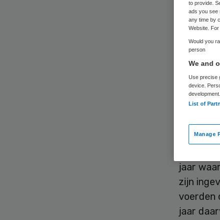
to provide. S
ads you see 
any time by c
Website. For 
Would you rat
person
We and ou
In 2024 
Use precise g
uitgevoer
device. Pers
development
aangepas
List of Part
dierproev
Manage P
In totaal
jaar waar
zijn inge
voerden 
jaar daar