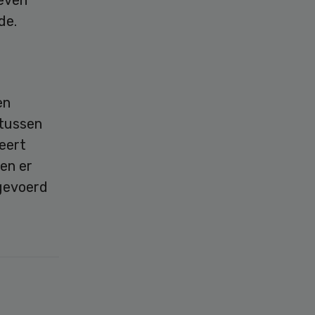
de.
en
 tussen
ieert
en er
tgevoerd