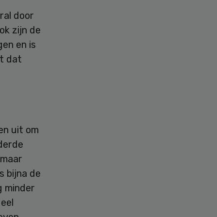
ral door
ok zijn de
en en is
t dat
en uit om
 derde
, maar
 bijna de
g minder
deel
oeven