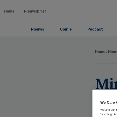
Home
Nieuwsbrief
Nieuws
Opinie
Podcast
Home
›
Nieu
Mi
202
We Care 
ma
We and our
Selecting I 