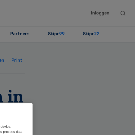
Searc
Inloggen
this
websit
Partners
Skipr
99
Skipr
22
Primary
Sidebar
en
Print
 in
t,
023
 device.
rs process data