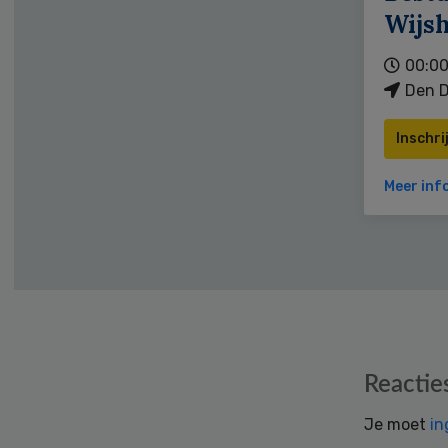
Wijs
00:00
Den D
Inschri
Meer inf
Reader
Reactie
Interactions
Je moet
in