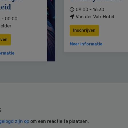
heid
09:00 - 16:30
Van der Valk Hotel
 - 00:00
older
Inschrijven
jven
Meer informatie
ormatie
s
gelogd zijn op
om een reactie te plaatsen.