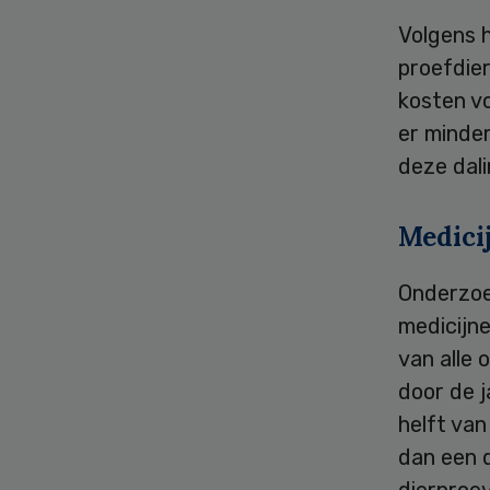
Volgens h
proefdier
kosten v
er minde
deze dali
Medici
Onderzoe
medicijne
van alle 
door de j
helft van
dan een d
dierproev