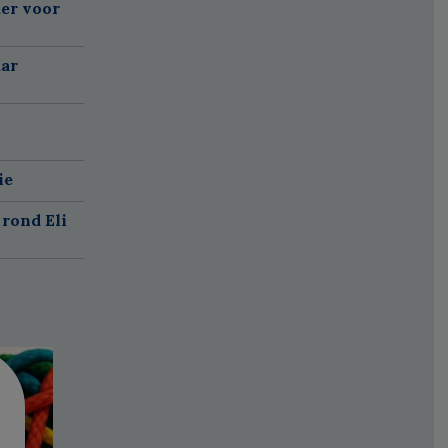
er voor
aar
ie
rond Eli