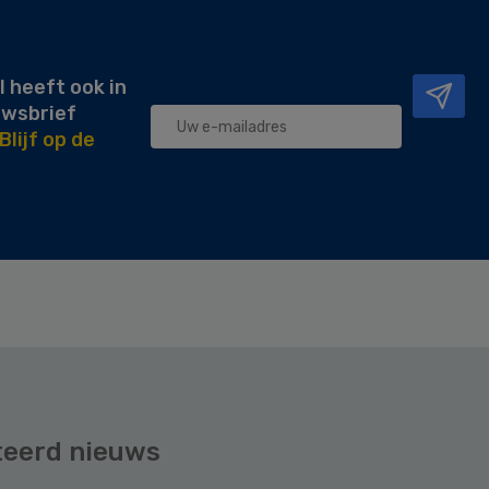
l heeft ook in
uwsbrief
Blijf op de
teerd nieuws