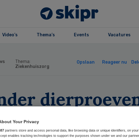
Video’s
Thema’s
Events
Vacatures
ws
Thema:
Opslaan
Reageer nu
Del
Ziekenhuiszorg
nder dierproeven
4 na herziene we
About Your Privacy
ar meer dan in 2
887
partners store and access personal data, like browsing data or unique identifiers, on your
Accept enables tracking technologies to support the purposes shown under we and our partne