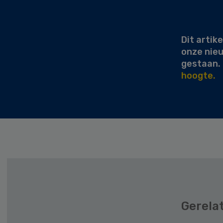
Secondary
Sidebar
Dit artike
onze nie
gestaan.
hoogte.
Gerela