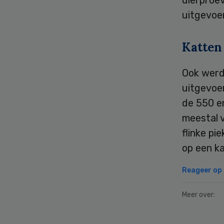
uitgevoer
Katten
Ook werd
uitgevoe
de 550 en
meestal v
flinke p
op een ka
Reageer op d
Meer over: