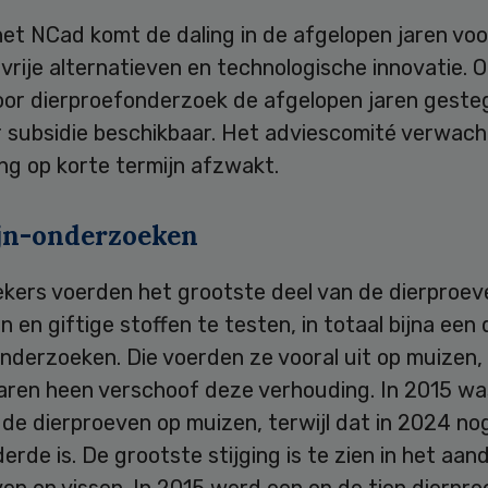
et NCad komt de daling in de afgelopen jaren voo
vrije alternatieven en technologische innovatie. O
oor dierproefonderzoek de afgelopen jaren gesteg
r subsidie beschikbaar. Het adviescomité verwach
ng op korte termijn afzwakt.
jn-onderzoeken
kers voerden het grootste deel van de dierproev
n en giftige stoffen te testen, in totaal bijna een
onderzoeken. Die voerden ze vooral uit op muizen
aren heen verschoof deze verhouding. In 2015 was
 de dierproeven op muizen, terwijl dat in 2024 no
erde is. De grootste stijging is te zien in het aan
en op vissen. In 2015 werd een op de tien dierpr