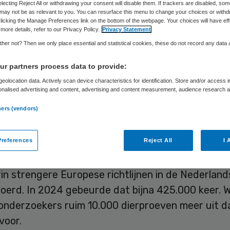
electing Reject All or withdrawing your consent will disable them. If trackers are disabled, so
may not be as relevant to you. You can resurface this menu to change your choices or withd
licking the Manage Preferences link on the bottom of the webpage. Your choices will have eff
more details, refer to our Privacy Policy.
Privacy Statement
Skipr Redactie
15 juni 2026
,
16:13
626 keer gelezen
her not? Then we only place essential and statistical cookies, these do not record any data
r partners process data to provide:
zijn in Nederland ongeveer 20 procent minder die
eolocation data. Actively scan device characteristics for identification. Store and/or access 
d dan in 2015, toen de Wet op de dierproeven (Wo
onalised advertising and content, advertising and content measurement, audience research 
.
t. Dat meldt het Nationaal Comité advies
ners (vendors)
enbeleid (NCad) op basis van de recentste cijfers
references
Reject All
I 
 werden bijna 530.000 dierproeven uitgevoerd in 
in strengere Europese richtlijnen in de Nederlan
voerd. In 2024 gebeurde dat bijna 425.000 keer. W
onderzoekers ruim 10.000 dierproeven meer uit d
voor.