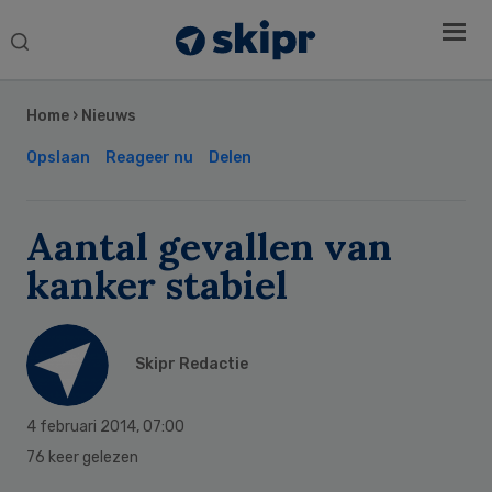
Search
this
Secondary
website
Sidebar
Home
›
Nieuws
Opslaan
Reageer nu
Delen
Aantal gevallen van
kanker stabiel
Skipr Redactie
4 februari 2014
,
07:00
76 keer gelezen