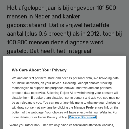
Het afgelopen jaar is bij ongeveer 101.500
mensen in Nederland kanker
geconstateerd. Dat is vrijwel hetzelfde
aantal (plus 0,6 procent) als in 2012, toen bij
100.800 mensen deze diagnose werd
gesteld. Dat heeft het Integraal
Kankercentrum Nederland (IKNL) in
Utrecht maandag bekendgemaakt. Het
We Care About Your Privacy
IKNL baseert zich op cijfers van de
We and our
889
partners store and access personal data, like browsing data
or unique identifiers, on your device. Selecting I Accept enables tracking
Nederlandse Kankerregistratie.
technologies to support the purposes shown under we and our partners
process data to provide. Selecting Reject All or withdrawing your consent will
disable them. If trackers are disabled, some content and ads you see may not
In 25 jaar is het aantal nieuwe gevallen van
be as relevant to you. You can resurface this menu to change your choices or
kanker in Nederland verdubbeld, aldus het
withdraw consent at any time by clicking the Manage Preferences link on the
bottom of the webpage. Your choices will have effect within our Website. For
IKNL. Mannen krijgen vaker kanker dan
more details, refer to our Privacy Policy.
Privacy Statement
vrouwen, 52.500 tegen 49.000.
Would you rather not? Then we only place essential and statistical cookies,