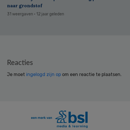
naar grondstof
31 weergaven
· 12 jaar geleden
Reader
Reacties
Interactions
Je moet
ingelogd zijn op
om een reactie te plaatsen.