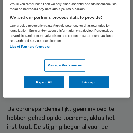
jongvolwassenen en studenten.
Would you rather not? Then we only place essential and statistical cookies,
these do not record any data about you as a person
“Toenemende maatschappelijke zorgen of
We and our partners process data to provide:
prestatiedruk zouden hier een rol kunnen
Use precise geolocation data. Actively scan device characteristics for
spelen”, zegt programmahoofd
identification. Store and/or access information on a device. Personalised
advertising and content, advertising and content measurement, audience
epidemiologie Annemarie Luik. “Ook bij
research and services development.
mensen die in een stad wonen, zien we een
List of Partners (vendors)
sterkere stijging in psychische
aandoeningen, al is onduidelijk wat oorzaak
Manage Preferences
of gevolg is.”
Reject All
I Accept
Meerdere stoornissen
De coronapandemie lijkt geen invloed te
hebben gehad op de toename, aldus het
instituut. De stijging begon al voor de