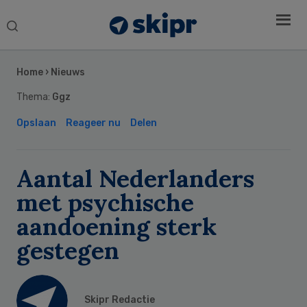
Search
this
Secondary
website
Sidebar
Home
›
Nieuws
Thema:
Ggz
Opslaan
Reageer nu
Delen
Aantal Nederlanders
met psychische
aandoening sterk
gestegen
Skipr Redactie