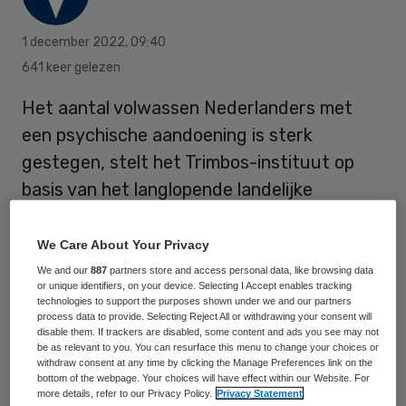
1 december 2022
,
09:40
641 keer gelezen
Het aantal volwassen Nederlanders met
een psychische aandoening is sterk
gestegen, stelt het Trimbos-instituut op
basis van het langlopende landelijke
onderzoek NEMESIS. Ruim een kwart heeft
in het afgelopen jaar een psychische
We Care About Your Privacy
stoornis gehad. Dat zijn 3,3 miljoen mensen.
We and our
887
partners store and access personal data, like browsing data
or unique identifiers, on your device. Selecting I Accept enables tracking
Twaalf jaar geleden ging het nog om minder
technologies to support the purposes shown under we and our partners
process data to provide. Selecting Reject All or withdrawing your consent will
dan een op de vijf volwassenen.
disable them. If trackers are disabled, some content and ads you see may not
be as relevant to you. You can resurface this menu to change your choices or
withdraw consent at any time by clicking the Manage Preferences link on the
bottom of the webpage. Your choices will have effect within our Website. For
De sterke stijging is vooral te zien onder
more details, refer to our Privacy Policy.
Privacy Statement